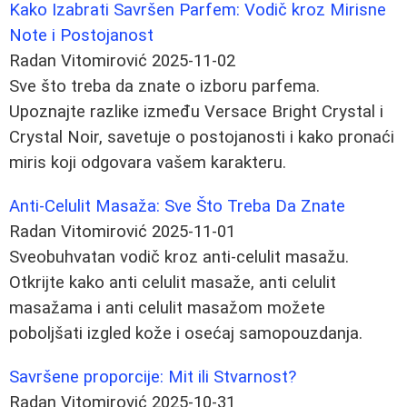
Kako Izabrati Savršen Parfem: Vodič kroz Mirisne
Note i Postojanost
Radan Vitomirović
2025-11-02
Sve što treba da znate o izboru parfema.
Upoznajte razlike između Versace Bright Crystal i
Crystal Noir, savetuje o postojanosti i kako pronaći
miris koji odgovara vašem karakteru.
Anti-Celulit Masaža: Sve Što Treba Da Znate
Radan Vitomirović
2025-11-01
Sveobuhvatan vodič kroz anti-celulit masažu.
Otkrijte kako anti celulit masaže, anti celulit
masažama i anti celulit masažom možete
poboljšati izgled kože i osećaj samopouzdanja.
Savršene proporcije: Mit ili Stvarnost?
Radan Vitomirović
2025-10-31