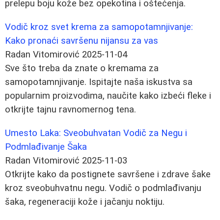
prelepu boju kože bez opekotina i oštećenja.
Vodič kroz svet krema za samopotamnjivanje:
Kako pronaći savršenu nijansu za vas
Radan Vitomirović
2025-11-04
Sve što treba da znate o kremama za
samopotamnjivanje. Ispitajte naša iskustva sa
popularnim proizvodima, naučite kako izbeći fleke i
otkrijte tajnu ravnomernog tena.
Umesto Laka: Sveobuhvatan Vodič za Negu i
Podmlađivanje Šaka
Radan Vitomirović
2025-11-03
Otkrijte kako da postignete savršene i zdrave šake
kroz sveobuhvatnu negu. Vodič o podmlađivanju
šaka, regeneraciji kože i jačanju noktiju.