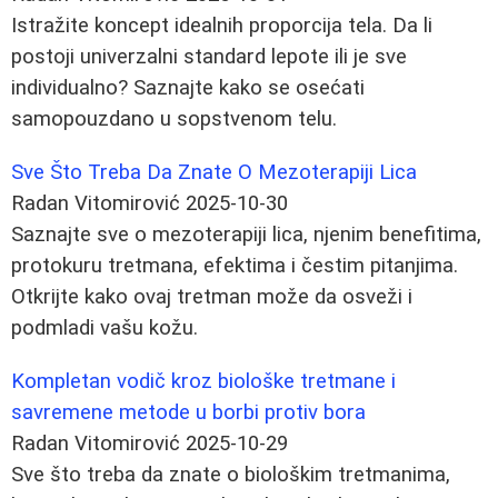
Istražite koncept idealnih proporcija tela. Da li
postoji univerzalni standard lepote ili je sve
individualno? Saznajte kako se osećati
samopouzdano u sopstvenom telu.
Sve Što Treba Da Znate O Mezoterapiji Lica
Radan Vitomirović
2025-10-30
Saznajte sve o mezoterapiji lica, njenim benefitima,
protokuru tretmana, efektima i čestim pitanjima.
Otkrijte kako ovaj tretman može da osveži i
podmladi vašu kožu.
Kompletan vodič kroz biološke tretmane i
savremene metode u borbi protiv bora
Radan Vitomirović
2025-10-29
Sve što treba da znate o biološkim tretmanima,