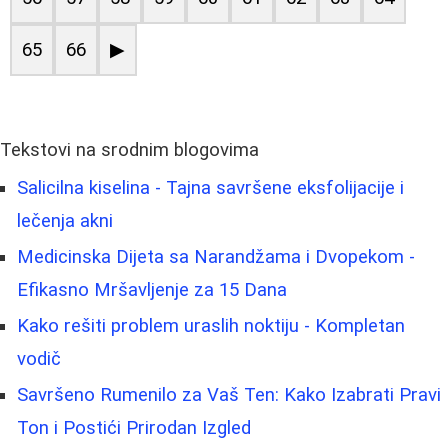
65
66
▶
Tekstovi na srodnim blogovima
Salicilna kiselina - Tajna savršene eksfolijacije i
lečenja akni
Medicinska Dijeta sa Narandžama i Dvopekom -
Efikasno Mršavljenje za 15 Dana
Kako rešiti problem uraslih noktiju - Kompletan
vodič
Savršeno Rumenilo za Vaš Ten: Kako Izabrati Pravi
Ton i Postići Prirodan Izgled