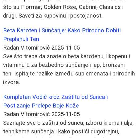
što su Flormar, Golden Rose, Gabrini, Classics i
drugi. Saveti za kupovinu i postojanost.
Beta Karoten i Sunčanje: Kako Prirodno Dobiti
Preplanuli Ten
Radan Vitomirović
2025-11-05
Sve što treba da znate o beta karotenu, likopenu i
vitaminu E za bezbedno sunčanje i lep, bronzani
ten. Ispitajte razlike između suplemenata i prirodnih
izvora.
Kompletan Vodič kroz Zaštitu od Sunca i
Postizanje Prelepe Boje Kože
Radan Vitomirović
2025-11-05
Saznajte sve o zaštiti od sunca, izboru krema i ulja,
tehnikama sunčanja i kako postići dugotrajnu,