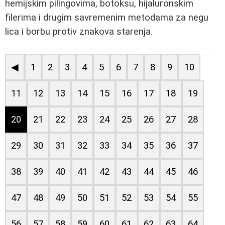
hemijskim pilingovima, botoksu, hijaluronskim
filerima i drugim savremenim metodama za negu
lica i borbu protiv znakova starenja.
◀
1
2
3
4
5
6
7
8
9
10
11
12
13
14
15
16
17
18
19
20
21
22
23
24
25
26
27
28
29
30
31
32
33
34
35
36
37
38
39
40
41
42
43
44
45
46
47
48
49
50
51
52
53
54
55
56
57
58
59
60
61
62
63
64