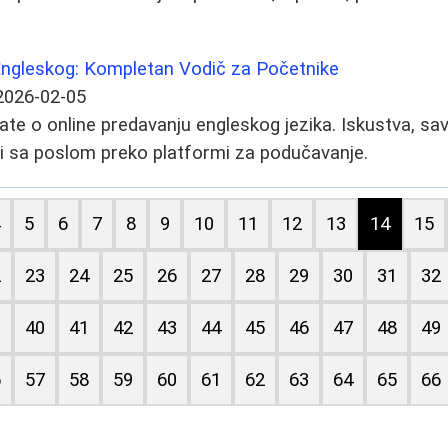
Engleskog: Kompletan Vodič za Početnike
2026-02-05
te o online predavanju engleskog jezika. Iskustva, savet
i sa poslom preko platformi za podučavanje.
4
5
6
7
8
9
10
11
12
13
14
15
2
23
24
25
26
27
28
29
30
31
32
9
40
41
42
43
44
45
46
47
48
49
6
57
58
59
60
61
62
63
64
65
66