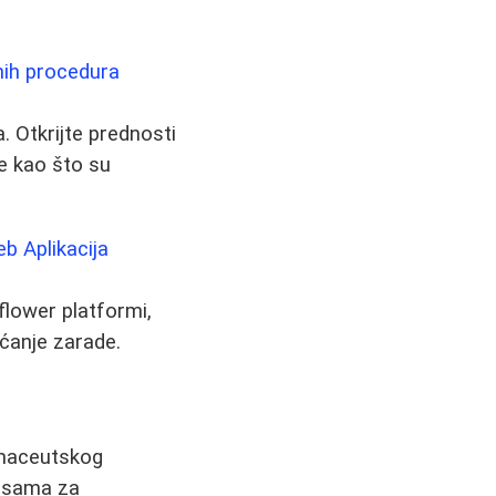
nih procedura
. Otkrijte prednosti
e kao što su
b Aplikacija
flower platformi,
ćanje zarade.
rmaceutskog
ansama za