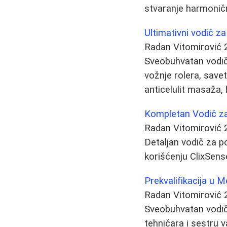
stvaranje harmonič
Ultimativni vodič z
Radan Vitomirović
Sveobuhvatan vodič 
vožnje rolera, save
anticelulit masaža, 
Kompletan Vodič za 
Radan Vitomirović
Detaljan vodič za p
korišćenju ClixSens
Prekvalifikacija u 
Radan Vitomirović
Sveobuhvatan vodič 
tehničara i sestru v