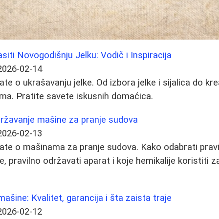
iti Novogodišnju Jelku: Vodič i Inspiracija
2026-02-14
te o ukrašavanju jelke. Od izbora jelke i sijalica do kre
ma. Pratite savete iskusnih domaćica.
državanje mašine za pranje sudova
2026-02-13
ate o mašinama za pranje sudova. Kako odabrati pravi 
 pravilno održavati aparat i koje hemikalije koristiti 
ašine: Kvalitet, garancija i šta zaista traje
2026-02-12