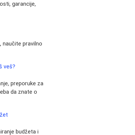
sti, garancije,
 naučite pravilno
aš veš?
anje, preporuke za
treba da znate o
džet
iranje budžeta i