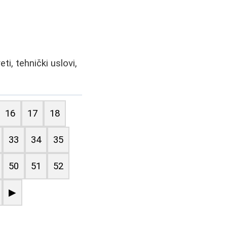
i, tehnički uslovi,
16
17
18
33
34
35
50
51
52
▶