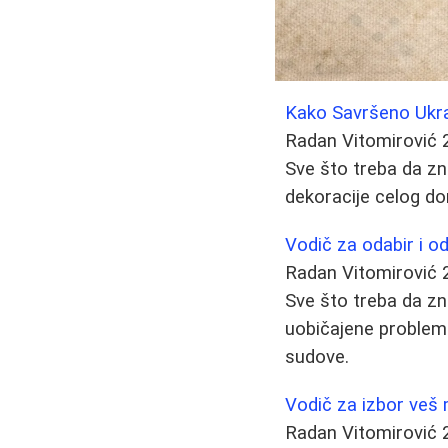
Kako Savršeno Ukras
Radan Vitomirović
Sve što treba da zna
dekoracije celog do
Vodič za odabir i o
Radan Vitomirović
Sve što treba da zn
uobičajene probleme,
sudove.
Vodič za izbor veš m
Radan Vitomirović