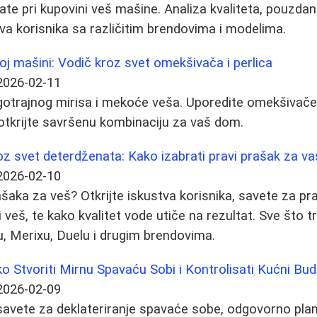
te pri kupovini veš mašine. Analiza kvaliteta, pouzdano
ava korisnika sa različitim brendovima i modelima.
oj mašini: Vodič kroz svet omekšivača i perlica
2026-02-11
otrajnog mirisa i mekoće veša. Uporedite omekšivače,
i otkrijte savršenu kombinaciju za vaš dom.
roz svet deterdženata: Kako izabrati pravi prašak za v
2026-02-10
šaka za veš? Otkrijte iskustva korisnika, savete za pr
ivi veš, te kako kvalitet vode utiče na rezultat. Sve što 
eu, Merixu, Duelu i drugim brendovima.
 Stvoriti Mirnu Spavaću Sobi i Kontrolisati Kućni Bu
2026-02-09
 savete za deklateriranje spavaće sobe, odgovorno plan