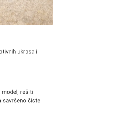
ativnih ukrasa i
model, rešiti
za savršeno čiste