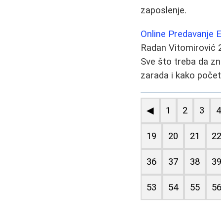
zaposlenje.
Online Predavanje 
Radan Vitomirović
Sve što treba da zna
zarada i kako počet
◀
1
2
3
19
20
21
2
36
37
38
3
53
54
55
5