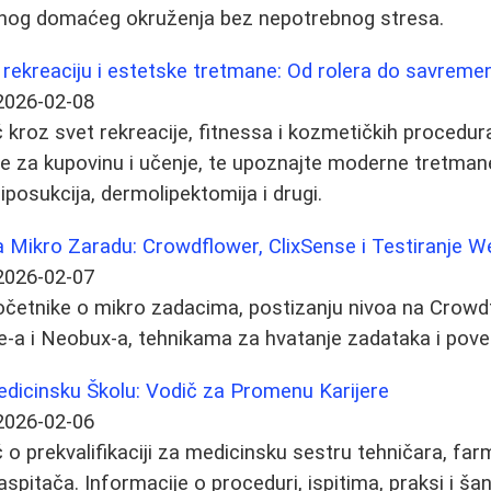
nog domaćeg okruženja bez nepotrebnog stresa.
a rekreaciju i estetske tretmane: Od rolera do savreme
2026-02-08
kroz svet rekreacije, fitnessa i kozmetičkih procedura
te za kupovinu i učenje, te upoznajte moderne tretman
liposukcija, dermolipektomija i drugi.
Mikro Zaradu: Crowdflower, ClixSense i Testiranje We
2026-02-07
očetnike o mikro zadacima, postizanju nivoa na Crowd
e-a i Neobux-a, tehnikama za hvatanje zadataka i pove
Medicinsku Školu: Vodič za Promenu Karijere
2026-02-06
o prekvalifikaciji za medicinsku sestru tehničara, fa
aspitača. Informacije o proceduri, ispitima, praksi i š