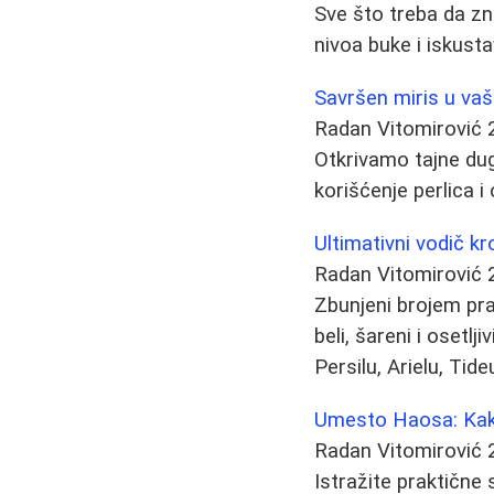
Sve što treba da zna
nivoa buke i iskust
Savršen miris u vaš
Radan Vitomirović
Otkrivamo tajne dug
korišćenje perlica 
Ultimativni vodič k
Radan Vitomirović
Zbunjeni brojem pra
beli, šareni i osetlj
Persilu, Arielu, Tid
Umesto Haosa: Kako
Radan Vitomirović
Istražite praktične