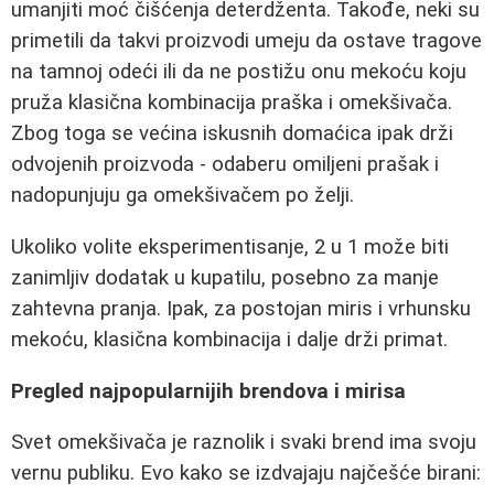
umanjiti moć čišćenja deterdženta. Takođe, neki su
primetili da takvi proizvodi umeju da ostave tragove
na tamnoj odeći ili da ne postižu onu mekoću koju
pruža klasična kombinacija praška i omekšivača.
Zbog toga se većina iskusnih domaćica ipak drži
odvojenih proizvoda - odaberu omiljeni prašak i
nadopunjuju ga omekšivačem po želji.
Ukoliko volite eksperimentisanje, 2 u 1 može biti
zanimljiv dodatak u kupatilu, posebno za manje
zahtevna pranja. Ipak, za postojan miris i vrhunsku
mekoću, klasična kombinacija i dalje drži primat.
Pregled najpopularnijih brendova i mirisa
Svet omekšivača je raznolik i svaki brend ima svoju
vernu publiku. Evo kako se izdvajaju najčešće birani: