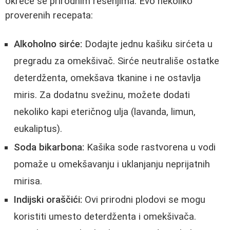
okreće se prirodnim rešenjima. Evo nekoliko
proverenih recepata:
Alkoholno sirće:
Dodajte jednu kašiku sirćeta u
pregradu za omekšivač. Sirće neutrališe ostatke
deterdženta, omekšava tkanine i ne ostavlja
miris. Za dodatnu svežinu, možete dodati
nekoliko kapi eteričnog ulja (lavanda, limun,
eukaliptus).
Soda bikarbona:
Kašika sode rastvorena u vodi
pomaže u omekšavanju i uklanjanju neprijatnih
mirisa.
Indijski oraščići:
Ovi prirodni plodovi se mogu
koristiti umesto deterdženta i omekšivača.