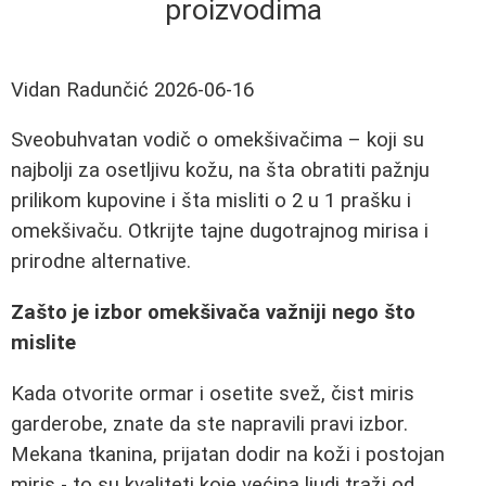
proizvodima
Vidan Radunčić
2026-06-16
Sveobuhvatan vodič o omekšivačima – koji su
najbolji za osetljivu kožu, na šta obratiti pažnju
prilikom kupovine i šta misliti o 2 u 1 prašku i
omekšivaču. Otkrijte tajne dugotrajnog mirisa i
prirodne alternative.
Zašto je izbor omekšivača važniji nego što
mislite
Kada otvorite ormar i osetite svež, čist miris
garderobe, znate da ste napravili pravi izbor.
Mekana tkanina, prijatan dodir na koži i postojan
miris - to su kvaliteti koje većina ljudi traži od