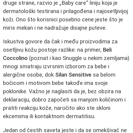
druge strane, razvio je „Baby care“ liniju koja je
dermatološki testirana i prilagođena i najosetljivijoj
koži. Ono što korisnici posebno cene jeste što je
miris mekan i ne nadražuje disajne puteve.
Iskustva govore da čak i među proizvodima za
osetljivu kožu postoje razlike: na primer,
Beli
Coccolino
(poznat i kao Snuggle u nekim zemljama)
mnogi smatraju izvrsnim izborom za bebe i
alergične osobe, dok
Silan Sensitive
sa belom
bočicom i motivom bebe takođe ima svoje
poklonike. Važno je naglasiti da je, bez obzira na
deklaraciju, dobro započeti sa manjom količinom i
pratiti reakciju kože, naročito ako ste skloni
ekcemima ili kontaktnom dermatitisu.
Jedan od čestih saveta jeste i da se omekšivač ne