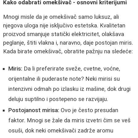
Kako odabrati omekšivač - osnovni kriterijumi
Mnogi misle da je omekšivač samo luksuz, ali
njegova uloga nije isključivo estetska. Kvalitetan
proizvod smanjuje statički elektricitet, olakšava
peglanje, štiti vlakna i, naravno, daje postojan miris.
Kada birate omekšivač, obratite pažnju na sledeće:
Miris:
Da li preferirate sveže, cvetne, voćne,
orijentalne ili puderaste note? Neki mirisi su
intenzivni odmah po izlasku iz mašine, dok drugi
deluju suptilno i postepeno se razvijaju.
Postojanost mirisa:
Ovo je često presudan
faktor. Mnogi se žale da miris izvetri čim se veš
osuši, dok neki omekšivači zadrže aromu