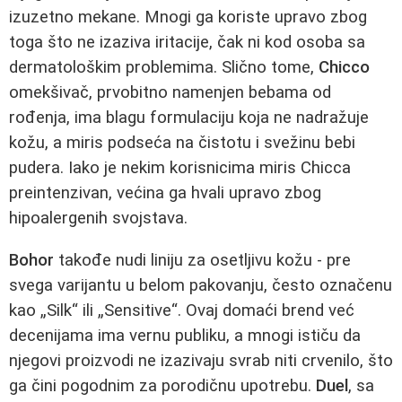
izuzetno mekane. Mnogi ga koriste upravo zbog
toga što ne izaziva iritacije, čak ni kod osoba sa
dermatološkim problemima. Slično tome,
Chicco
omekšivač, prvobitno namenjen bebama od
rođenja, ima blagu formulaciju koja ne nadražuje
kožu, a miris podseća na čistotu i svežinu bebi
pudera. Iako je nekim korisnicima miris Chicca
preintenzivan, većina ga hvali upravo zbog
hipoalergenih svojstava.
Bohor
takođe nudi liniju za osetljivu kožu - pre
svega varijantu u belom pakovanju, često označenu
kao „Silk“ ili „Sensitive“. Ovaj domaći brend već
decenijama ima vernu publiku, a mnogi ističu da
njegovi proizvodi ne izazivaju svrab niti crvenilo, što
ga čini pogodnim za porodičnu upotrebu.
Duel
, sa