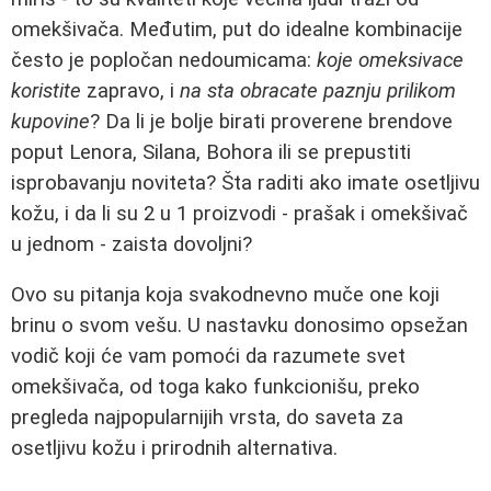
omekšivača. Međutim, put do idealne kombinacije
često je popločan nedoumicama:
koje omeksivace
koristite
zapravo, i
na sta obracate paznju prilikom
kupovine
? Da li je bolje birati proverene brendove
poput Lenora, Silana, Bohora ili se prepustiti
isprobavanju noviteta? Šta raditi ako imate osetljivu
kožu, i da li su 2 u 1 proizvodi - prašak i omekšivač
u jednom - zaista dovoljni?
Ovo su pitanja koja svakodnevno muče one koji
brinu o svom vešu. U nastavku donosimo opsežan
vodič koji će vam pomoći da razumete svet
omekšivača, od toga kako funkcionišu, preko
pregleda najpopularnijih vrsta, do saveta za
osetljivu kožu i prirodnih alternativa.