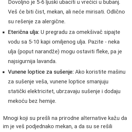
Dovoljno je 5-6 ljuski ubaciti u vrećici u bubanj.
Veš će biti čist, mekan, ali neće mirisati. Odlično
su rešenje za alergične.
Eterična ulja:
U pregradu za omekšivač sipajte
vodu sa 5-10 kapi omiljenog ulja. Pazite - neka
ulja (poput narandže) mogu ostaviti fleke, pa je
najsigurnija lavanda.
Vunene loptice za sušenje:
Ako koristite mašinu
za sušenje veša, vunene loptice smanjuju
statički elektricitet, ubrzavaju sušenje i dodaju
mekoću bez hemije.
Mnogi koji su prešli na prirodne alternative kažu da
im je veš podjednako mekan, a da su se rešili