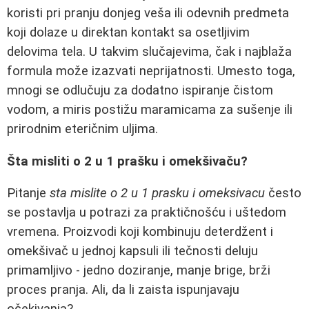
koristi pri pranju donjeg veša ili odevnih predmeta
koji dolaze u direktan kontakt sa osetljivim
delovima tela. U takvim slučajevima, čak i najblaža
formula može izazvati neprijatnosti. Umesto toga,
mnogi se odlučuju za dodatno ispiranje čistom
vodom, a miris postižu maramicama za sušenje ili
prirodnim eteričnim uljima.
Šta misliti o 2 u 1 prašku i omekšivaču?
Pitanje
sta mislite o 2 u 1 prasku i omeksivacu
često
se postavlja u potrazi za praktičnošću i uštedom
vremena. Proizvodi koji kombinuju deterdžent i
omekšivač u jednoj kapsuli ili tečnosti deluju
primamljivo - jedno doziranje, manje brige, brži
proces pranja. Ali, da li zaista ispunjavaju