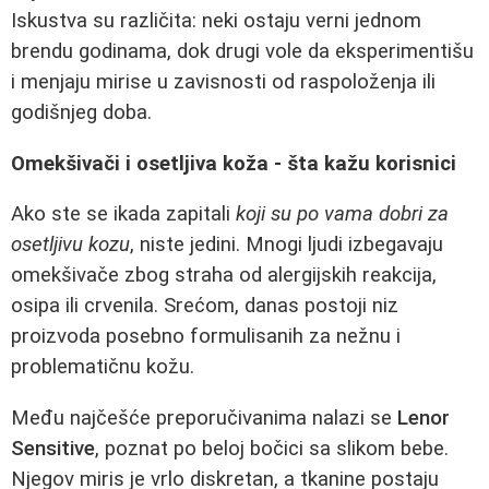
Iskustva su različita: neki ostaju verni jednom
brendu godinama, dok drugi vole da eksperimentišu
i menjaju mirise u zavisnosti od raspoloženja ili
godišnjeg doba.
Omekšivači i osetljiva koža - šta kažu korisnici
Ako ste se ikada zapitali
koji su po vama dobri za
osetljivu kozu
, niste jedini. Mnogi ljudi izbegavaju
omekšivače zbog straha od alergijskih reakcija,
osipa ili crvenila. Srećom, danas postoji niz
proizvoda posebno formulisanih za nežnu i
problematičnu kožu.
Među najčešće preporučivanima nalazi se
Lenor
Sensitive
, poznat po beloj bočici sa slikom bebe.
Njegov miris je vrlo diskretan, a tkanine postaju