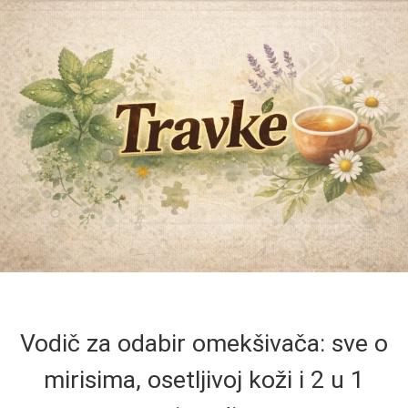
Vodič za odabir omekšivača: sve o
mirisima, osetljivoj koži i 2 u 1