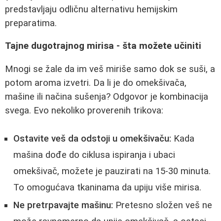
predstavljaju odličnu alternativu hemijskim
preparatima.
Tajne dugotrajnog mirisa - šta možete učiniti
Mnogi se žale da im veš miriše samo dok se suši, a
potom aroma izvetri. Da li je do omekšivača,
mašine ili načina sušenja? Odgovor je kombinacija
svega. Evo nekoliko proverenih trikova:
Ostavite veš da odstoji u omekšivaču:
Kada
mašina dođe do ciklusa ispiranja i ubaci
omekšivač, možete je pauzirati na 15-30 minuta.
To omogućava tkaninama da upiju više mirisa.
Ne pretrpavajte mašinu:
Pretesno složen veš ne