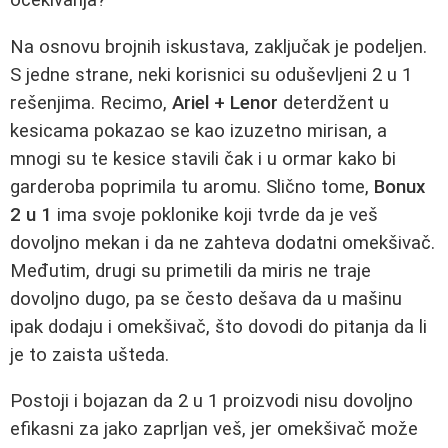
očekivanja?
Na osnovu brojnih iskustava, zaključak je podeljen.
S jedne strane, neki korisnici su oduševljeni 2 u 1
rešenjima. Recimo,
Ariel + Lenor
deterdžent u
kesicama pokazao se kao izuzetno mirisan, a
mnogi su te kesice stavili čak i u ormar kako bi
garderoba poprimila tu aromu. Slično tome,
Bonux
2 u 1
ima svoje poklonike koji tvrde da je veš
dovoljno mekan i da ne zahteva dodatni omekšivač.
Međutim, drugi su primetili da miris ne traje
dovoljno dugo, pa se često dešava da u mašinu
ipak dodaju i omekšivač, što dovodi do pitanja da li
je to zaista ušteda.
Postoji i bojazan da 2 u 1 proizvodi nisu dovoljno
efikasni za jako zaprljan veš, jer omekšivač može