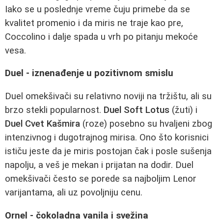
Iako se u poslednje vreme čuju primebe da se
kvalitet promenio i da miris ne traje kao pre,
Coccolino i dalje spada u vrh po pitanju mekoće
vesa.
Duel - iznenađenje u pozitivnom smislu
Duel omekšivači su relativno noviji na tržištu, ali su
brzo stekli popularnost.
Duel Soft Lotus
(žuti) i
Duel Cvet Kašmira
(roze) posebno su hvaljeni zbog
intenzivnog i dugotrajnog mirisa. Ono što korisnici
ističu jeste da je miris postojan čak i posle sušenja
napolju, a veš je mekan i prijatan na dodir. Duel
omekšivači često se porede sa najboljim Lenor
varijantama, ali uz povoljniju cenu.
Ornel - čokoladna vanila i svežina