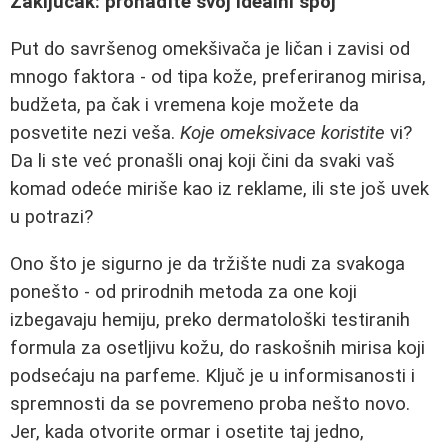
Zaključak: pronađite svoj idealni spoj
Put do savršenog omekšivača je ličan i zavisi od
mnogo faktora - od tipa kože, preferiranog mirisa,
budžeta, pa čak i vremena koje možete da
posvetite nezi veša.
Koje omeksivace koristite
vi?
Da li ste već pronašli onaj koji čini da svaki vaš
komad odeće miriše kao iz reklame, ili ste još uvek
u potrazi?
Ono što je sigurno je da tržište nudi za svakoga
ponešto - od prirodnih metoda za one koji
izbegavaju hemiju, preko dermatološki testiranih
formula za osetljivu kožu, do raskošnih mirisa koji
podsećaju na parfeme. Ključ je u informisanosti i
spremnosti da se povremeno proba nešto novo.
Jer, kada otvorite ormar i osetite taj jedno,