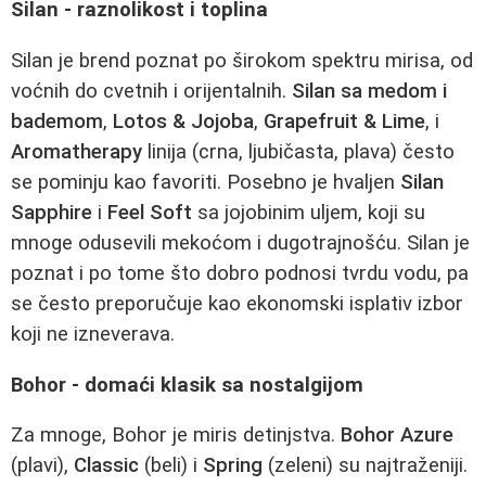
Silan - raznolikost i toplina
Silan je brend poznat po širokom spektru mirisa, od
voćnih do cvetnih i orijentalnih.
Silan sa medom i
bademom
,
Lotos & Jojoba
,
Grapefruit & Lime
, i
Aromatherapy
linija (crna, ljubičasta, plava) često
se pominju kao favoriti. Posebno je hvaljen
Silan
Sapphire
i
Feel Soft
sa jojobinim uljem, koji su
mnoge odusevili mekoćom i dugotrajnošću. Silan je
poznat i po tome što dobro podnosi tvrdu vodu, pa
se često preporučuje kao ekonomski isplativ izbor
koji ne izneverava.
Bohor - domaći klasik sa nostalgijom
Za mnoge, Bohor je miris detinjstva.
Bohor Azure
(plavi),
Classic
(beli) i
Spring
(zeleni) su najtraženiji.