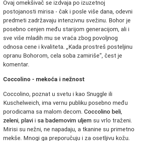
Ovaj omekšivač se izdvaja po izuzetnoj
postojanosti mirisa - čak i posle više dana, odevni
predmeti zadržavaju intenzivnu svežinu. Bohor je
posebno cenjen među starijom generacijom, ali i
sve više mladih mu se vraća zbog povoljnog
odnosa cene i kvaliteta. „Kada prostreš posteljinu
opranu Bohorom, cela soba zamiriše“, čest je
komentar.
Coccolino - mekoća i nežnost
Coccolino, poznat u svetu i kao Snuggle ili
Kuschelweich, ima vernu publiku posebno među
porodicama sa malom decom.
Coccolino beli
,
zeleni
,
plavi
i
sa bademovim uljem
su vrlo traženi.
Mirisi su nežni, ne napadaju, a tkanine su primetno
mekše. Mnogi ga preporučuju i za osetljivu kožu.