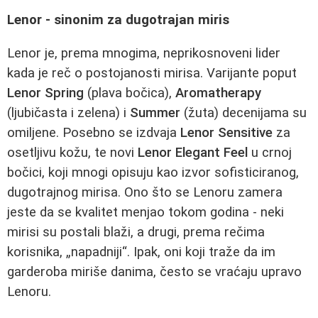
Lenor - sinonim za dugotrajan miris
Lenor je, prema mnogima, neprikosnoveni lider
kada je reč o postojanosti mirisa. Varijante poput
Lenor Spring
(plava bočica),
Aromatherapy
(ljubičasta i zelena) i
Summer
(žuta) decenijama su
omiljene. Posebno se izdvaja
Lenor Sensitive
za
osetljivu kožu, te novi
Lenor Elegant Feel
u crnoj
bočici, koji mnogi opisuju kao izvor sofisticiranog,
dugotrajnog mirisa. Ono što se Lenoru zamera
jeste da se kvalitet menjao tokom godina - neki
mirisi su postali blaži, a drugi, prema rečima
korisnika, „napadniji“. Ipak, oni koji traže da im
garderoba miriše danima, često se vraćaju upravo
Lenoru.