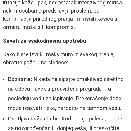
iritacija kože. Ipak, nedostatak intenzivnog mirisa
nekim osobama predstavlja problem, pa
kombinacija prirodnog pranja i mirisnih kesica u
ormaru može biti kompromis.
Saveti za svakodnevnu upotrebu
Kako biste izvukli maksimum iz svakog pranja,
obratite pažnju na sledeće:
Doziranje:
Nikada ne sipajte omekšivač direktno
na odeću - uvek u predviđenu pregradu ili u
poslednju vodu za ispiranje. Prekoračenje doze
može izazvati fleke, naročito na tamnom vešu.
Osetljiva koža i bebe:
Kod pranja pelena, odeće
za novorođenčad ili donjeg veša, ili preskočite