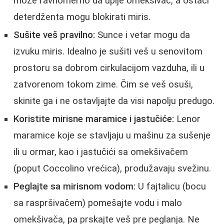
može ravnomerno da upije omekšivač, a ostaci
deterdženta mogu blokirati miris.
Sušite veš pravilno:
Sunce i vetar mogu da
izvuku miris. Idealno je sušiti veš u senovitom
prostoru sa dobrom cirkulacijom vazduha, ili u
zatvorenom tokom zime. Čim se veš osuši,
skinite ga i ne ostavljajte da visi napolju predugo.
Koristite mirisne maramice i jastučiće:
Lenor
maramice koje se stavljaju u mašinu za sušenje
ili u ormar, kao i jastučići sa omekšivačem
(poput Coccolino vrećica), produžavaju svežinu.
Peglajte sa mirisnom vodom:
U fajtalicu (bocu
sa raspršivačem) pomešajte vodu i malo
omekšivača, pa prskajte veš pre peglanja. Ne