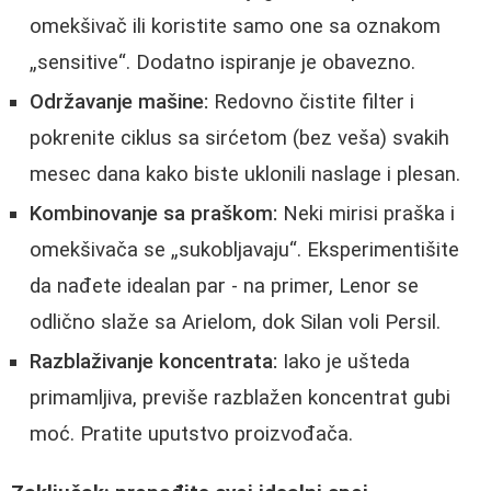
omekšivač ili koristite samo one sa oznakom
„sensitive“. Dodatno ispiranje je obavezno.
Održavanje mašine:
Redovno čistite filter i
pokrenite ciklus sa sirćetom (bez veša) svakih
mesec dana kako biste uklonili naslage i plesan.
Kombinovanje sa praškom:
Neki mirisi praška i
omekšivača se „sukobljavaju“. Eksperimentišite
da nađete idealan par - na primer, Lenor se
odlično slaže sa Arielom, dok Silan voli Persil.
Razblaživanje koncentrata:
Iako je ušteda
primamljiva, previše razblažen koncentrat gubi
moć. Pratite uputstvo proizvođača.