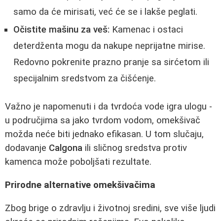
samo da će mirisati, već će se i lakše peglati.
Očistite mašinu za veš:
Kamenac i ostaci
deterdženta mogu da nakupe neprijatne mirise.
Redovno pokrenite prazno pranje sa sirćetom ili
specijalnim sredstvom za čišćenje.
Važno je napomenuti i da tvrdoća vode igra ulogu -
u područjima sa jako tvrdom vodom, omekšivač
možda neće biti jednako efikasan. U tom slučaju,
dodavanje
Calgona
ili sličnog sredstva protiv
kamenca može poboljšati rezultate.
Prirodne alternative omekšivačima
Zbog brige o zdravlju i životnoj sredini, sve više ljudi