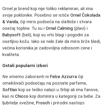
Ornel je brend koji nije toliko reklamiran, ali ima
svoje poklonike. Posebno se ističe
Ornel Čokolada
& Vanila
, čiji miris podseća na slatkiše i stvara
osećaj topline. Tu su i
Ornel Calming
(plavi) i
Babysoft
(beli), koji su vrlo blagi i pogodni za
osetljivu kožu. Iako se neki žale da miris brže bledi,
većina korisnika je zadovoljna odnosom cene i
kvaliteta.
Ostali popularni izbori
Ne smemo zaboraviti ni
Felce Azzurra
čiji
omekšivači podsećaju na poznate parfeme,
Softlan
koji se teško nalazi u Srbiji ali ima fanove,
kao ni
Chicco
koji dominira u kategoriji za bebe. Za
ljubitelje svežine,
Frosch
i prirodni sastojci