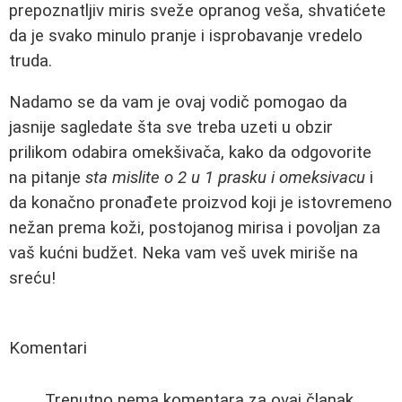
prepoznatljiv miris sveže opranog veša, shvatićete
da je svako minulo pranje i isprobavanje vredelo
truda.
Nadamo se da vam je ovaj vodič pomogao da
jasnije sagledate šta sve treba uzeti u obzir
prilikom odabira omekšivača, kako da odgovorite
na pitanje
sta mislite o 2 u 1 prasku i omeksivacu
i
da konačno pronađete proizvod koji je istovremeno
nežan prema koži, postojanog mirisa i povoljan za
vaš kućni budžet. Neka vam veš uvek miriše na
sreću!
Komentari
Trenutno nema komentara za ovaj članak.