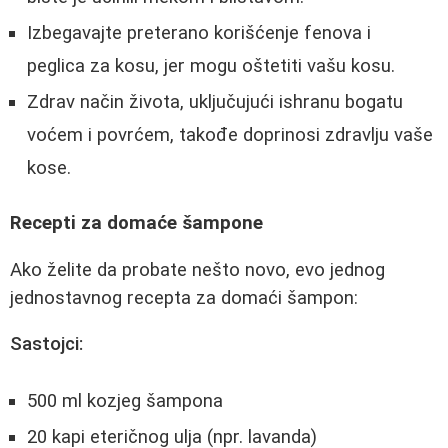
Izbegavajte preterano korišćenje fenova i
peglica za kosu, jer mogu oštetiti vašu kosu.
Zdrav način života, uključujući ishranu bogatu
voćem i povrćem, takođe doprinosi zdravlju vaše
kose.
Recepti za domaće šampone
Ako želite da probate nešto novo, evo jednog
jednostavnog recepta za domaći šampon:
Sastojci:
500 ml kozjeg šampona
20 kapi eteričnog ulja (npr. lavanda)