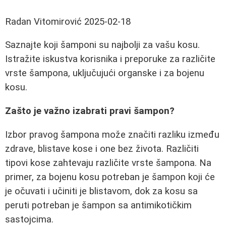
Radan Vitomirović
2025-02-18
Saznajte koji šamponi su najbolji za vašu kosu.
Istražite iskustva korisnika i preporuke za različite
vrste šampona, uključujući organske i za bojenu
kosu.
Zašto je važno izabrati pravi šampon?
Izbor pravog šampona može značiti razliku između
zdrave, blistave kose i one bez života. Različiti
tipovi kose zahtevaju različite vrste šampona. Na
primer, za bojenu kosu potreban je šampon koji će
je očuvati i učiniti je blistavom, dok za kosu sa
peruti potreban je šampon sa antimikotičkim
sastojcima.