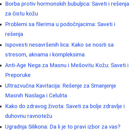
Borba protiv hormonskih bubuljica: Saveti i rešenja
za čistu kožu
Problemi sa filerima u podočnjacima: Saveti i
rešenja
Ispovesti nesavršenih lica: Kako se nositi sa
stresom, aknama i kompleksima
Anti-Age Nega za Masnu i Mešovitu Kožu: Saveti i
Preporuke
Ultrazvučna Kavitacija: Rešenje za Smanjenje
Masnih Naslaga i Celulita
Kako do zdravog života: Saveti za bolje zdravlje i
duhovnu ravnotežu
Ugradnja Silikona: Da li je to pravi izbor za vas?