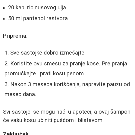
20 kapi ricinusovog ulja
50 ml pantenol rastvora
Priprema:
Sve sastojke dobro izmešajte.
Koristite ovu smesu za pranje kose. Pre pranja
promućkajte i prati kosu penom.
Nakon 3 meseca korišćenja, napravite pauzu od
mesec dana.
Svi sastojci se mogu naći u apoteci, a ovaj šampon
će vašu kosu učiniti gušćom i blistavom.
Zaključak