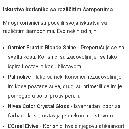
Iskustva korisnika sa različitim šamponima
Mnogi korisnici su podelili svoja iskustva sa
različitim šamponima. Evo nekih od njih:
Garnier Fructis Blonde Shine
- Preporučuje se za
svetlu kosu. Korisnici su zadovoljni jer se lako
ispira i ostavlja kosu blistavom.
Palmolive
- Iako su neki korisnici nezadovoljni jer
im kosa postane suva, drugi su primetili da im je
pomogao u borbi protiv peruti.
Nivea Color Crystal Gloss
- Izvanredan izbor za
farbanu kosu, ostavlja je mekom i blistavom.
L'Oréal Elvive
- Korisnici hvale njegovu efikasnost