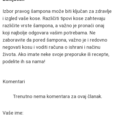
Izbor pravog šampona može biti ključan za zdravlje
i izgled vaše kose. Različiti tipovi kose zahtevaju
različite vrste šampona, a važno je pronaći onaj
koji najbolje odgovara vašim potrebama. Ne
zaboravite da pored šampona, važno je i redovno
negovati kosu i voditi računa o ishrani i načinu
života. Ako imate neke svoje preporuke ili recepte,
podelite ih sa nama!
Komentari
Trenutno nema komentara za ovaj članak.
Vaše ime: