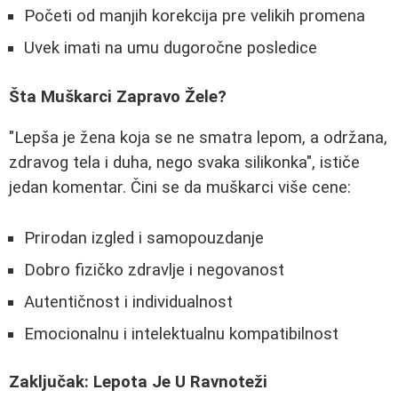
Početi od manjih korekcija pre velikih promena
Uvek imati na umu dugoročne posledice
Šta Muškarci Zapravo Žele?
"Lepša je žena koja se ne smatra lepom, a održana,
zdravog tela i duha, nego svaka silikonka", ističe
jedan komentar. Čini se da muškarci više cene:
Prirodan izgled i samopouzdanje
Dobro fizičko zdravlje i negovanost
Autentičnost i individualnost
Emocionalnu i intelektualnu kompatibilnost
Zaključak: Lepota Je U Ravnoteži