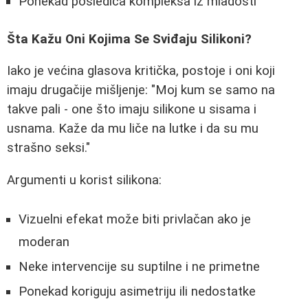
Ponekad posledica kompleksa iz mladosti
Šta Kažu Oni Kojima Se Sviđaju Silikoni?
Iako je većina glasova kritička, postoje i oni koji
imaju drugačije mišljenje: "Moj kum se samo na
takve pali - one što imaju silikone u sisama i
usnama. Kaže da mu liče na lutke i da su mu
strašno seksi."
Argumenti u korist silikona:
Vizuelni efekat može biti privlačan ako je
moderan
Neke intervencije su suptilne i ne primetne
Ponekad koriguju asimetriju ili nedostatke