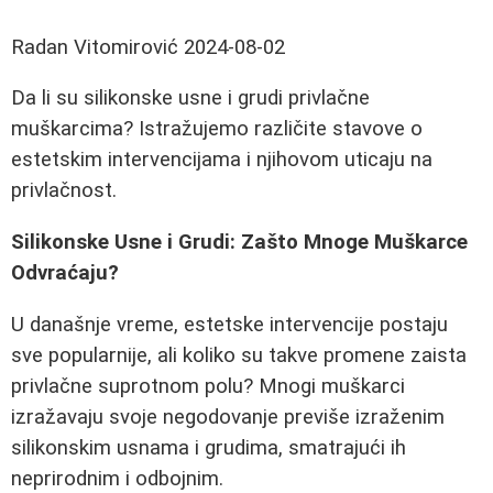
Radan Vitomirović
2024-08-02
Da li su silikonske usne i grudi privlačne
muškarcima? Istražujemo različite stavove o
estetskim intervencijama i njihovom uticaju na
privlačnost.
Silikonske Usne i Grudi: Zašto Mnoge Muškarce
Odvraćaju?
U današnje vreme, estetske intervencije postaju
sve popularnije, ali koliko su takve promene zaista
privlačne suprotnom polu? Mnogi muškarci
izražavaju svoje negodovanje previše izraženim
silikonskim usnama i grudima, smatrajući ih
neprirodnim i odbojnim.