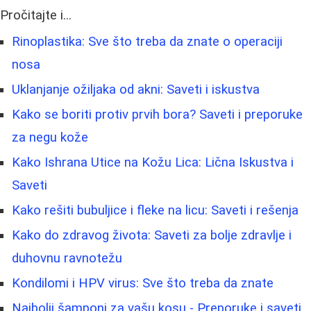
Pročitajte i...
Rinoplastika: Sve što treba da znate o operaciji
nosa
Uklanjanje ožiljaka od akni: Saveti i iskustva
Kako se boriti protiv prvih bora? Saveti i preporuke
za negu kože
Kako Ishrana Utice na Kožu Lica: Lična Iskustva i
Saveti
Kako rešiti bubuljice i fleke na licu: Saveti i rešenja
Kako do zdravog života: Saveti za bolje zdravlje i
duhovnu ravnotežu
Kondilomi i HPV virus: Sve što treba da znate
Najbolji šamponi za vašu kosu - Preporuke i saveti