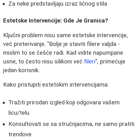
Za neke predstavljaju izraz ličnog stila
Estetske Intervencije: Gde Je Granica?
Ključni problem nisu same estetske intervencije,
već preterivanje. "Bolje je staviti filere valjda -
mislim to se češće radi. Kad vidite napumpane
usne, to često nisu silikoni već
fileri
", primećuje
jedan korisnik.
Kako pristupiti estetskim intervencijama:
Tražiti prirodan izgled koji odgovara vašem
licu/telu
Konsultovati se sa stručnjacima, ne samo pratiti
trendove