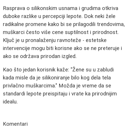
Rasprava o silikonskim usnama i grudima otkriva
duboke razlike u percepciji lepote. Dok neki žele
radikalne promene kako bi se prilagodili trendovima,
muškarci često više cene suptilnost i prirodnost.
Ključ je u pronalaženju ravnoteže - estetske
intervencije mogu biti korisne ako se ne preteruje i
ako se održava prirodan izgled.
Kao što jedan korisnik kaže: "Žene su u zabludi
kada misle da je silikoniranje bilo kog dela tela
privlačno muškarcima." Možda je vreme da se
standardi lepote preispitaju i vrate ka prirodnijim
idealu.
Komentari