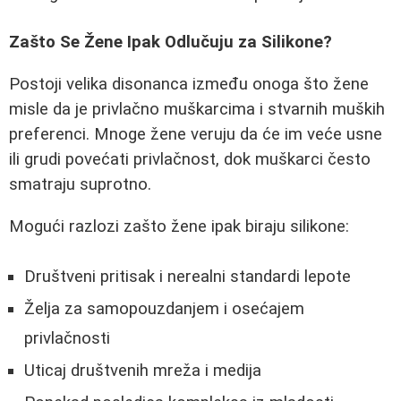
Zašto Se Žene Ipak Odlučuju za Silikone?
Postoji velika disonanca između onoga što žene
misle da je privlačno muškarcima i stvarnih muških
preferenci. Mnoge žene veruju da će im veće usne
ili grudi povećati privlačnost, dok muškarci često
smatraju suprotno.
Mogući razlozi zašto žene ipak biraju silikone:
Društveni pritisak i nerealni standardi lepote
Želja za samopouzdanjem i osećajem
privlačnosti
Uticaj društvenih mreža i medija