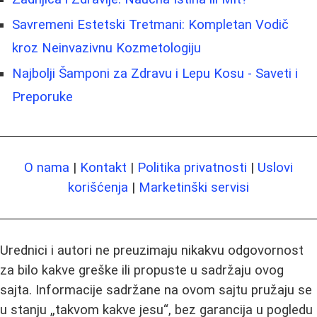
Savremeni Estetski Tretmani: Kompletan Vodič
kroz Neinvazivnu Kozmetologiju
Najbolji Šamponi za Zdravu i Lepu Kosu - Saveti i
Preporuke
O nama
|
Kontakt
|
Politika privatnosti
|
Uslovi
korišćenja
|
Marketinški servisi
Urednici i autori ne preuzimaju nikakvu odgovornost
za bilo kakve greške ili propuste u sadržaju ovog
sajta. Informacije sadržane na ovom sajtu pružaju se
u stanju „takvom kakve jesu“, bez garancija u pogledu