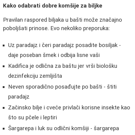
Kako odabrati dobre komšije za biljke
Pravilan raspored biljaka u bašti može značajno
poboljšati prinose. Evo nekoliko preporuka:
Uz paradajz i čeri paradajz posadite bosiljak -
daje poseban šmek i odbija lisne vaši
Kadifica je odlična za baštu jer vrši biološku
dezinfekciju zemljišta
Neven sporadično posađujte po bašti - štiti
paradajz
Začinsko bilje i cveće privlači korisne insekte kao
što su pčele i leptiri
Šargarepa i luk su odlični komšiji - šargarepa