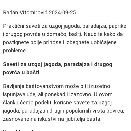
Radan Vitomirović
2024-09-25
Praktični saveti za uzgoj jagoda, paradajza, paprike
i drugog povrća u domaćoj bašti. Naučite kako da
postignete bolje prinose i izbegnete uobičajene
probleme.
Saveti za uzgoj jagoda, paradajza i drugog
povrća u bašti
Bavljenje baštovanstvom može biti izuzetno
ispunjavajuće, ali ponekad i izazovno. U ovom
članku ćemo podeliti korisne savete za uzgoj
jagoda, paradajza i drugih popularnih vrsta povrća,
zasnovane na iskustvima ljubitelja bašta.