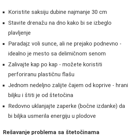
Koristite saksiju dubine najmanje 30 cm
Stavite drenažu na dno kako bi se izbeglo
plavljenje
Paradajz voli sunce, ali ne prejako podnevno -
idealno je mesto sa delimičnom senom
Zalivajte kap po kap - možete koristiti
perforiranu plastičnu flašu
Jednom nedeljno zalijte čajem od koprive - hrani
biljku i štiti je od štetočina
Redovno uklanjajte zaperke (bočne izdanke) da
bi biljka usmerila energiju u plodove
Rešavanje problema sa štetočinama