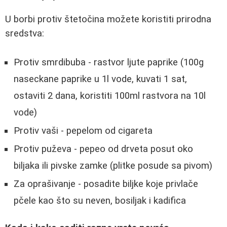
U borbi protiv štetočina možete koristiti prirodna
sredstva:
Protiv smrdibuba - rastvor ljute paprike (100g
naseckane paprike u 1l vode, kuvati 1 sat,
ostaviti 2 dana, koristiti 100ml rastvora na 10l
vode)
Protiv vaši - pepelom od cigareta
Protiv puževa - pepeo od drveta posut oko
biljaka ili pivske zamke (plitke posude sa pivom)
Za oprašivanje - posadite biljke koje privlače
pčele kao što su neven, bosiljak i kadifica