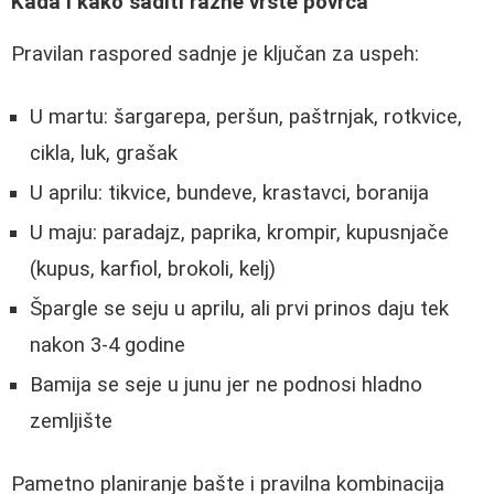
Kada i kako saditi razne vrste povrća
Pravilan raspored sadnje je ključan za uspeh:
U martu: šargarepa, peršun, paštrnjak, rotkvice,
cikla, luk, grašak
U aprilu: tikvice, bundeve, krastavci, boranija
U maju: paradajz, paprika, krompir, kupusnjače
(kupus, karfiol, brokoli, kelj)
Špargle se seju u aprilu, ali prvi prinos daju tek
nakon 3-4 godine
Bamija se seje u junu jer ne podnosi hladno
zemljište
Pametno planiranje bašte i pravilna kombinacija