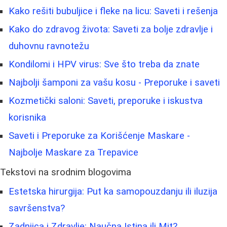
Kako rešiti bubuljice i fleke na licu: Saveti i rešenja
Kako do zdravog života: Saveti za bolje zdravlje i
duhovnu ravnotežu
Kondilomi i HPV virus: Sve što treba da znate
Najbolji šamponi za vašu kosu - Preporuke i saveti
Kozmetički saloni: Saveti, preporuke i iskustva
korisnika
Saveti i Preporuke za Korišćenje Maskare -
Najbolje Maskare za Trepavice
Tekstovi na srodnim blogovima
Estetska hirurgija: Put ka samopouzdanju ili iluzija
savršenstva?
Zadnjica i Zdravlje: Naučna Istina ili Mit?