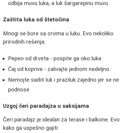
odbija muvu luka, a luk šargarepinu muvu
Zaštita luka od štetočina
Mnogi se bore sa crvima u luku. Evo nekoliko
prirodnih rešenja:
Pepeo od drveta - pospite ga oko luka
Čaj od koprive - zalivajte jednom nedeljno
Nemojte saditi luk i praziluk zajedno jer se ne
podnose
Uzgoj čeri paradajza u saksijama
Čeri paradajz je idealan za terase i balkone. Evo
kako ga uspešno gajiti: