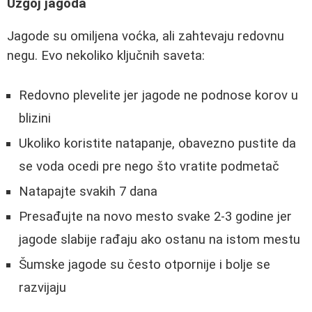
Uzgoj jagoda
Jagode su omiljena voćka, ali zahtevaju redovnu
negu. Evo nekoliko ključnih saveta:
Redovno plevelite jer jagode ne podnose korov u
blizini
Ukoliko koristite natapanje, obavezno pustite da
se voda ocedi pre nego što vratite podmetač
Natapajte svakih 7 dana
Presađujte na novo mesto svake 2-3 godine jer
jagode slabije rađaju ako ostanu na istom mestu
Šumske jagode su često otpornije i bolje se
razvijaju