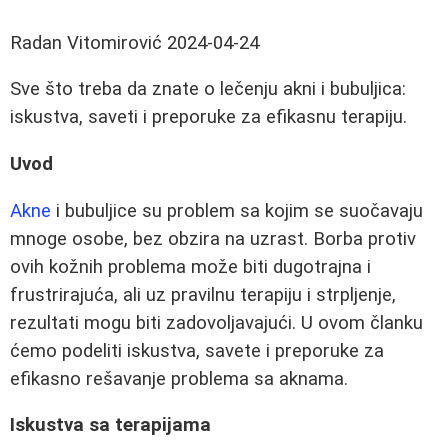
Radan Vitomirović
2024-04-24
Sve što treba da znate o lečenju akni i bubuljica:
iskustva, saveti i preporuke za efikasnu terapiju.
Uvod
Akne
i bubuljice su problem sa kojim se suočavaju
mnoge osobe, bez obzira na uzrast. Borba protiv
ovih kožnih problema može biti dugotrajna i
frustrirajuća, ali uz pravilnu terapiju i strpljenje,
rezultati mogu biti zadovoljavajući. U ovom članku
ćemo podeliti iskustva, savete i preporuke za
efikasno rešavanje problema sa aknama.
Iskustva sa terapijama