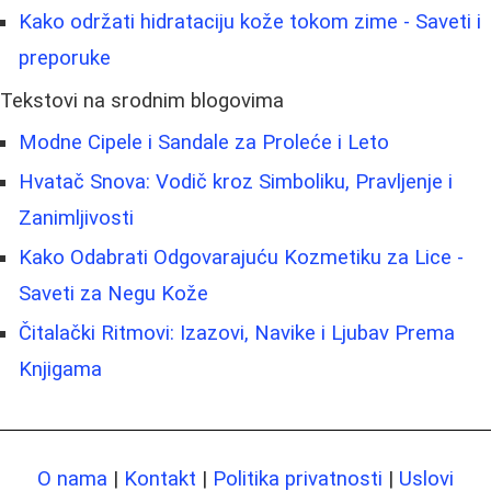
Kako održati hidrataciju kože tokom zime - Saveti i
preporuke
Tekstovi na srodnim blogovima
Modne Cipele i Sandale za Proleće i Leto
Hvatač Snova: Vodič kroz Simboliku, Pravljenje i
Zanimljivosti
Kako Odabrati Odgovarajuću Kozmetiku za Lice -
Saveti za Negu Kože
Čitalački Ritmovi: Izazovi, Navike i Ljubav Prema
Knjigama
O nama
|
Kontakt
|
Politika privatnosti
|
Uslovi