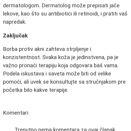
dermatologom. Dermatolog može prepisati jače
lekove, kao što su antibiotici ili retinoidi, i pratiti vaš
napredak.
Zaključak
Borba protiv akni zahteva strpljenje i
konzistentnost. Svaka koža je jedinstvena, pa je
važno pronaći terapiju koja odgovara baš vama.
Podela iskustava i saveta može biti od velike
pomoći, ali uvek se konsultujte sa stručnjakom pre
početka bilo kakve terapije.
Komentari
Trenutno nema komentara za ovaj članak.