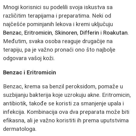
Mnogi korisnici su podelili svoja iskustva sa
različitim terapijama i preparatima. Neki od
najčešće pominjanih lekova i kremi uključuju
Benzac
,
Eritromicin
,
Skinoren
,
Differin
i
Roakutan
.
Međutim, svaka osoba reaguje drugačije na
terapiju, pa je važno pronaći ono što najbolje
odgovara vašoj koži.
Benzac i Eritromicin
Benzac, krema sa benzil peroksidom, pomaže u
suzbijanju bakterija koje uzrokuju akne. Eritromicin,
antibiotik, takođe se koristi za smanjenje upala i
infekcija. Kombinacija ova dva preparata može biti
efikasna, ali je važno koristiti ih prema uputstvima
dermatologa.