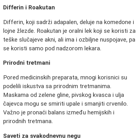
Differin i Roakutan
Differin, koji sadrži adapalen, deluje na komedone i
lojne žlezde. Roakutan je oralni lek koji se koristi za
teške slučajeve akni, ali ima i ozbiljne nuspojave, pa
se koristi samo pod nadzorom lekara.
Prirodni tretmani
Pored medicinskih preparata, mnogi korisnici su
podelili iskustva sa prirodnim tretmanima.
Maskama od zelene gline, pivskog kvasca i ulja
čajevca mogu se smiriti upale i smanjiti crvenilo.
Važno je pronaći balans između hemijskih i
prirodnih tretmana.
Saveti za svakodnevnu negu