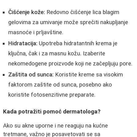
Čišćenje kože:
Redovno čišćenje lica blagim
gelovima za umivanje može sprečiti nakupljanje
masnoće i prljavštine.
Hidratacija:
Upotreba hidratantnih krema je
ključna, čak i za masnu kožu. Izaberite
nekomedogene proizvode koji ne začepljuju pore.
Zaštita od sunca:
Koristite kreme sa visokim
faktorom zaštite od sunca, posebno ako
koristite fotosenzitivne preparate.
Kada potražiti pomoć dermatologa?
Ako su akne uporne i ne reaguju na kućne
tretmane, važno je posavetovati se sa