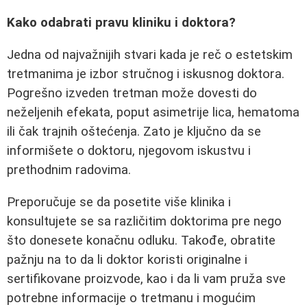
Kako odabrati pravu kliniku i doktora?
Jedna od najvažnijih stvari kada je reč o estetskim
tretmanima je izbor stručnog i iskusnog doktora.
Pogrešno izveden tretman može dovesti do
neželjenih efekata, poput asimetrije lica, hematoma
ili čak trajnih oštećenja. Zato je ključno da se
informišete o doktoru, njegovom iskustvu i
prethodnim radovima.
Preporučuje se da posetite više klinika i
konsultujete se sa različitim doktorima pre nego
što donesete konačnu odluku. Takođe, obratite
pažnju na to da li doktor koristi originalne i
sertifikovane proizvode, kao i da li vam pruža sve
potrebne informacije o tretmanu i mogućim