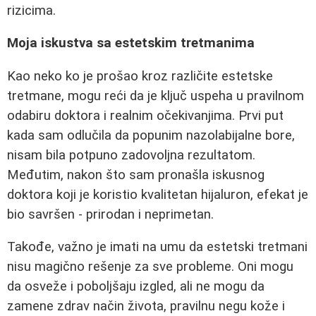
rizicima.
Moja iskustva sa estetskim tretmanima
Kao neko ko je prošao kroz različite estetske
tretmane, mogu reći da je ključ uspeha u pravilnom
odabiru doktora i realnim očekivanjima. Prvi put
kada sam odlučila da popunim nazolabijalne bore,
nisam bila potpuno zadovoljna rezultatom.
Međutim, nakon što sam pronašla iskusnog
doktora koji je koristio kvalitetan hijaluron, efekat je
bio savršen - prirodan i neprimetan.
Takođe, važno je imati na umu da estetski tretmani
nisu magično rešenje za sve probleme. Oni mogu
da osveže i poboljšaju izgled, ali ne mogu da
zamene zdrav način života, pravilnu negu kože i