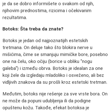
je da se dobro informišete o svakom od njih,
njihovim prednostima, rizicima i očekivanim
rezultatima.
Botoks: Šta treba da znate?
Botoks je jedan od najpoznatijih estetskih
tretmana. On deluje tako što blokira nerve u
mišićima, čime se smanjuju mimičke bore, posebno
one na čelu, oko očiju (borice u obliku "nogu
galeba") i između obrva. Botoks je idealan za one
koji žele da izgledaju mladoliko i osveženo, ali bez
vidljivih znakova da su prošli kroz estetski tretman.
Međutim, botoks nije rešenje za sve vrste bora. On
ne može da popuni udubljenja ili da podigne
opuštenu kožu. Takođe, efekat botoksa je