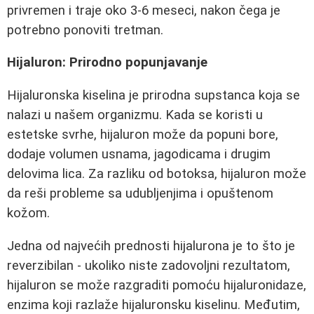
privremen i traje oko 3-6 meseci, nakon čega je
potrebno ponoviti tretman.
Hijaluron: Prirodno popunjavanje
Hijaluronska kiselina je prirodna supstanca koja se
nalazi u našem organizmu. Kada se koristi u
estetske svrhe, hijaluron može da popuni bore,
dodaje volumen usnama, jagodicama i drugim
delovima lica. Za razliku od botoksa, hijaluron može
da reši probleme sa udubljenjima i opuštenom
kožom.
Jedna od najvećih prednosti hijalurona je to što je
reverzibilan - ukoliko niste zadovoljni rezultatom,
hijaluron se može razgraditi pomoću hijaluronidaze,
enzima koji razlaže hijaluronsku kiselinu. Međutim,