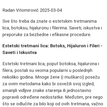
Radan Vitomirović
2025-03-04
Sve što treba da znate o estetskim tretmanima
lica, botoksu, hijaluronu i filerima. Saveti, iskustva i
preporuke za bezbedne i efikasne procedure.
Estetski tretmani lica: Botoks, Hijaluron i Fileri -
Saveti i Iskustva
Estetski tretmani lica, poput botoksa, hijalurona i
filera, postali su veoma popularni u poslednjih
nekoliko godina. Mnoge žene (i muškarci) posežu
za ovim metodama kako bi osvežili svoj izgled,
smanjili vidljive znake starenja ili jednostavno
popravili određene nedostatke. Međutim, pre nego
što se odlučite za bilo koji od ovih tretmana, važno