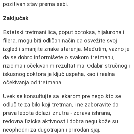
pozitivan stav prema sebi.
Zaključak
Estetski tretmani lica, poput botoksa, hijalurona i
filera, mogu biti odličan način da osvežite svoj
izgled i smanjite znake starenja. Međutim, važno je
da se dobro informišete o svakom tretmanu,
rizicima i očekivanim rezultatima. Odabir stručnog i
iskusnog doktora je ključ uspeha, kao i realna
očekivanja od tretmana.
Uvek se konsultujte sa lekarom pre nego što se
odlučite za bilo koji tretman, i ne zaboravite da
prava lepota dolazi iznutra - zdrava ishrana,
redovna fizicka aktivnost i dobra negu kože su
neophodni za dugotrajan i prirodan sjaj.