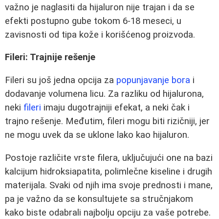
važno je naglasiti da hijaluron nije trajan i da se
efekti postupno gube tokom 6-18 meseci, u
zavisnosti od tipa kože i korišćenog proizvoda.
Fileri: Trajnije rešenje
Fileri su još jedna opcija za
popunjavanje bora
i
dodavanje volumena licu. Za razliku od hijalurona,
neki
fileri
imaju dugotrajniji efekat, a neki čak i
trajno rešenje. Međutim, fileri mogu biti rizičniji, jer
ne mogu uvek da se uklone lako kao hijaluron.
Postoje različite vrste filera, uključujući one na bazi
kalcijum hidroksiapatita, polimlečne kiseline i drugih
materijala. Svaki od njih ima svoje prednosti i mane,
pa je važno da se konsultujete sa stručnjakom
kako biste odabrali najbolju opciju za vaše potrebe.