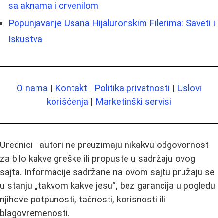
sa aknama i crvenilom
Popunjavanje Usana Hijaluronskim Filerima: Saveti i
Iskustva
O nama
|
Kontakt
|
Politika privatnosti
|
Uslovi
korišćenja
|
Marketinški servisi
Urednici i autori ne preuzimaju nikakvu odgovornost
za bilo kakve greške ili propuste u sadržaju ovog
sajta. Informacije sadržane na ovom sajtu pružaju se
u stanju „takvom kakve jesu“, bez garancija u pogledu
njihove potpunosti, tačnosti, korisnosti ili
blagovremenosti.