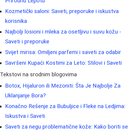
Prirodnu Lepotu
Kozmetički saloni: Saveti, preporuke i iskustva
korisnika
Najbolji losioni i mleka za osetljivu i suvu kožu -
Saveti i preporuke
Svijet mirisa: Omiljeni parfemi i saveti za odabir
Savršeni Kupaći Kostimi za Leto: Stilovi i Saveti
Tekstovi na srodnim blogovima
Botox, Hijaluron ili Mezoniti: Šta Je Najbolje Za
Uklanjanje Bora?
Konačno Rešenje za Bubuljice i Fleke na Ledjima:
Iskustva i Saveti
Saveti za negu problematične kože: Kako boriti se