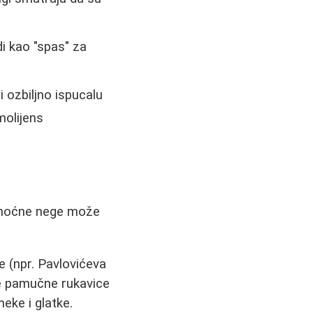
i kao "spas" za
i ozbiljno ispucalu
molijens
e noćne nege može
 (npr. Pavlovićeva
ite pamučne rukavice
eke i glatke.