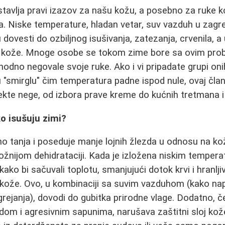
avlja pravi izazov za našu kožu, a posebno za ruke ko
a. Niske temperature, hladan vetar, suv vazduh u zagr
dovesti do ozbiljnog isušivanja, zatezanja, crvenila, a
a kože. Mnoge osobe se tokom zime bore sa ovim pro
thodno negovale svoje ruke. Ako i vi pripadate grupi on
 "smirglu" čim temperatura padne ispod nule, ovaj član
kte nege, od izbora prave kreme do kućnih tretmana i
ko isušuju zimi?
no tanja i poseduje manje lojnih žlezda u odnosu na ko
dložnijom dehidrataciji. Kada je izložena niskim temper
ako bi sačuvali toplotu, smanjujući dotok krvi i hranlji
 kože. Ovo, u kombinaciji sa suvim vazduhom (kako napo
rejanja), dovodi do gubitka prirodne vlage. Dodatno, č
m i agresivnim sapunima, narušava zaštitni sloj kože,