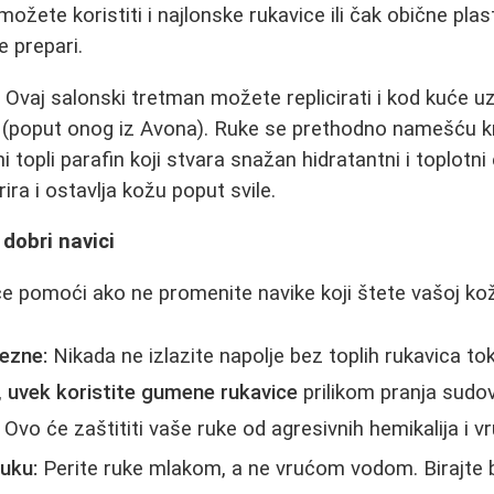
ete koristiti i najlonske rukavice ili čak obične plast
e prepari.
:
Ovaj salonski tretman možete replicirati i kod kuće 
a (poput onog iz Avona). Ruke se prethodno namešću 
ni topli parafin koji stvara snažan hidratantni i toplotni
ra i ostavlja kožu poput svile.
 dobri navici
će pomoći ako ne promenite navike koji štete vašoj kož
ezne:
Nikada ne izlazite napolje bez toplih rukavica t
,
uvek koristite gumene rukavice
prilikom pranja sudova
Ovo će zaštititi vaše ruke od agresivnih hemikalija i v
uku:
Perite ruke mlakom, a ne vrućom vodom. Birajte bl