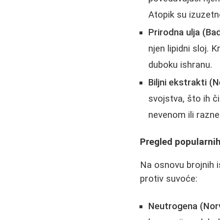
Atopik su izuzetn
Prirodna ulja (B
njen lipidni sloj
duboku ishranu.
Biljni ekstrakti (
svojstva, što ih č
nevenom ili razne
Pregled popularnih
Na osnovu brojnih i
protiv suvoće:
Neutrogena (Nor