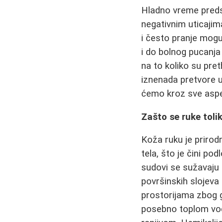
Hladno vreme predst
negativnim uticajim
i često pranje mogu 
i do bolnog pucanj
na to koliko su pre
iznenada pretvore u
ćemo kroz sve aspe
Zašto se ruke toli
Koža ruku je prirod
tela, što je čini po
sudovi se sužavaju k
površinskih slojeva
prostorijama zbog g
posebno toplom vodo