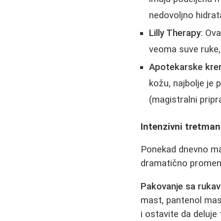
nedovoljno hidrat
Lilly Therapy
: Ov
veoma suve ruke, s
Apotekarske krem
kožu, najbolje je
(magistralni pripr
Intenzivni tretma
Ponekad dnevno maz
dramatično promenit
Pakovanje sa rukav
mast, pantenol mast,
i ostavite da deluje