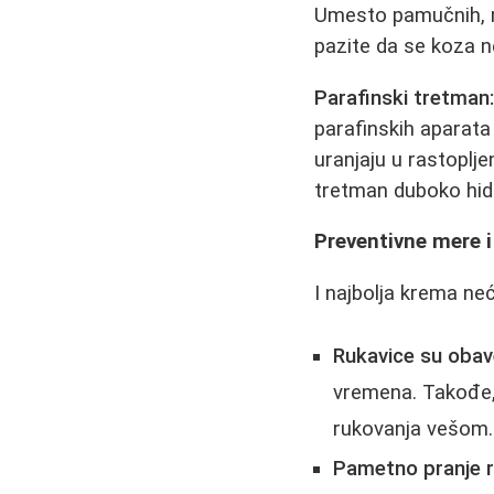
Umesto pamučnih, mož
pazite da se koza n
Parafinski tretman
parafinskih aparat
uranjaju u rastoplje
tretman duboko hidri
Preventivne mere i
I najbolja krema ne
Rukavice su obav
vremena. Takođe
rukovanja vešom. 
Pametno pranje r