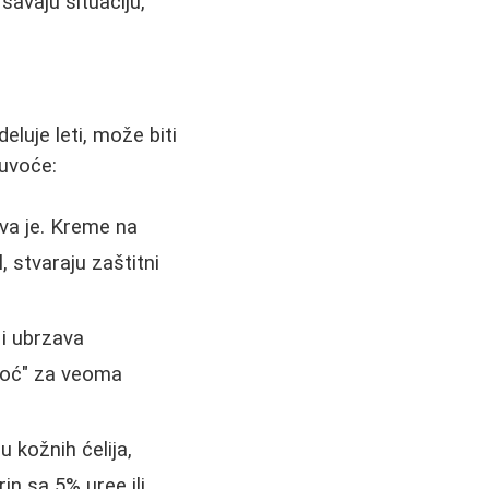
šavaju situaciju,
luje leti, može biti
suvoće:
ava je. Kreme na
, stvaraju zaštitni
 i ubrzava
omoć" za veoma
 kožnih ćelija,
n sa 5% uree ili