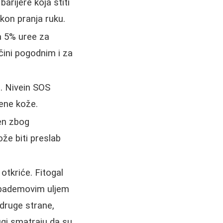
arijere koja štiti
akon pranja ruku.
a 5% uree za
 čini pogodnim i za
u. Nivein SOS
ene kože.
jen zbog
že biti preslab
 otkriće. Fitogal
a bademovim uljem
druge strane,
ugi smatraju da su