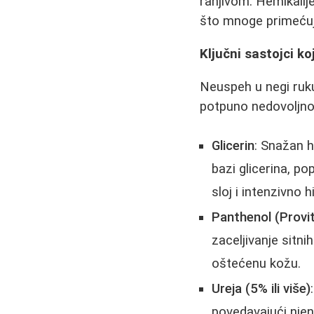
ranjivom. Hemikalij
što mnoge primećuju 
Ključni sastojci k
Neuspeh u negi ruku
potpuno nedovoljno 
Glicerin
: Snažan h
bazi glicerina, po
sloj i intenzivno hi
Panthenol (Provi
zaceljivanje sitn
oštećenu kožu.
Ureja (5% ili više)
povedavajući njen