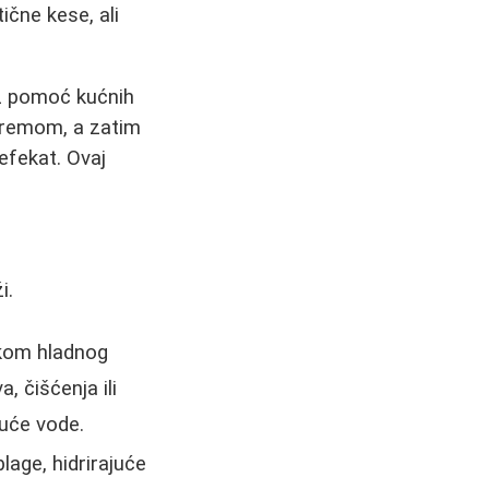
ične kese, ali
uz pomoć kućnih
kremom, a zatim
 efekat. Ovaj
i.
okom hladnog
, čišćenja ili
ruće vode.
age, hidrirajuće