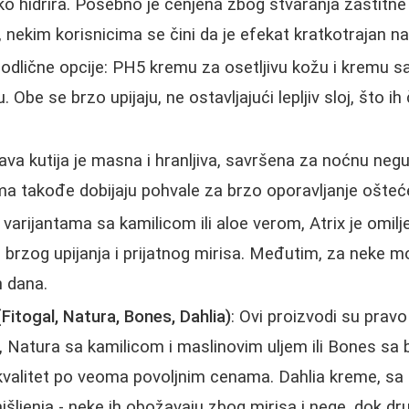
o hidrira. Posebno je cenjena zbog stvaranja zaštitne b
, nekim korisnicima se čini da je efekat kratkotrajan n
 odlične opcije: PH5 kremu za osetljivu kožu i kremu s
. Obe se brzo upijaju, ne ostavljajući lepljiv sloj, što ih
lava kutija je masna i hranljiva, savršena za noćnu neg
ma takođe dobijaju pohvale za brzo oporavljanje ošteć
 varijantama sa kamilicom ili aloe verom, Atrix je omil
 brzog upijanja i prijatnog mirisa. Međutim, za neke mo
h dana.
Fitogal, Natura, Bones, Dahlia)
: Ovi proizvodi su pravo
, Natura sa kamilicom i maslinovim uljem ili Bones s
valitet po veoma povoljnim cenama. Dahlia kreme, sa 
išljenja - neke ih obožavaju zbog mirisa i nege, dok dr