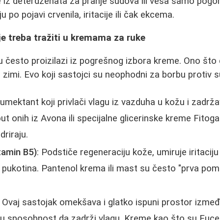
e iz deterdženata za pranje sudova ili veša samo pogor
po pojavi crvenila, iritacije ili čak ekcema.
oje treba tražiti u kremama za ruke
 često proizilazi iz pogrešnog izbora kreme. Ono što de
zimi. Evo koji sastojci su neophodni za borbu protiv 
umektant koji privlači vlagu iz vazduha u kožu i zadrž
put onih iz Avona ili specijalne glicerinske kreme Fitogal
driraju.
tamin B5)
: Podstiče regeneraciju kože, umiruje iritaciju
ih pukotina. Pantenol krema ili mast su često "prva p
: Ovaj sastojak omekšava i glatko ispuni prostor između
u sposobnost da zadrži vlagu. Kreme kao što su Euceri