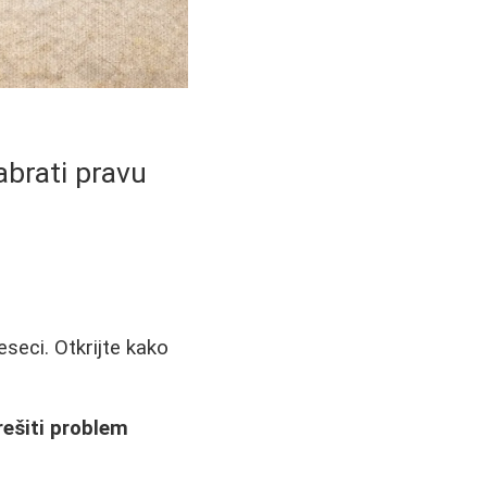
brati pravu
seci. Otkrijte kako
ešiti problem