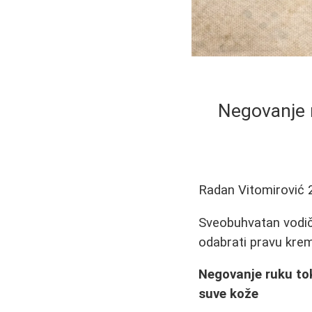
Negovanje 
Radan Vitomirović
Sveobuhvatan vodič 
odabrati pravu krem
Negovanje ruku to
suve kože