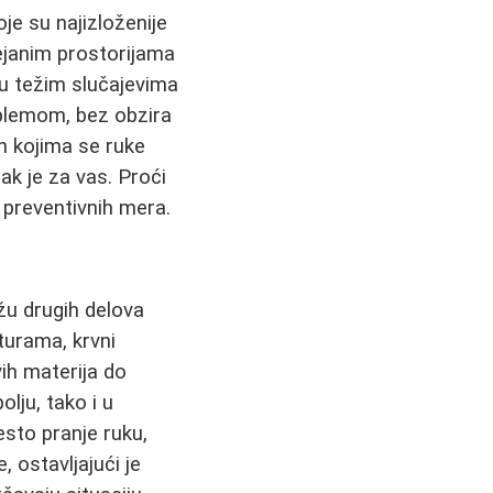
je su najizloženije
ejanim prostorijama
 u težim slučajevima
blemom, bez obzira
ih kojima se ruke
ak je za vas. Proći
 preventivnih mera.
žu drugih delova
aturama, krvni
vih materija do
lju, tako i u
esto pranje ruku,
 ostavljajući je