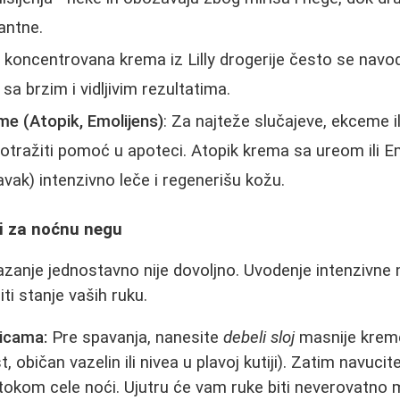
antne.
a koncentrovana krema iz Lilly drogerije često se navod
a brzim i vidljivim rezultatima.
e (Atopik, Emolijens)
: Za najteže slučajeve, ekceme il
 potražiti pomoć u apoteci. Atopik krema sa ureom ili E
avak) intenzivno leče i regenerišu kožu.
ni za noćnu negu
anje jednostavno nije dovoljno. Uvodenje intenzivn
i stanje vaših ruku.
icama:
Pre spavanja, nanesite
debeli sloj
masnije kreme
 običan vazelin ili nivea u plavoj kutiji). Zatim navuc
 tokom cele noći. Ujutru će vam ruke biti neverovatno m