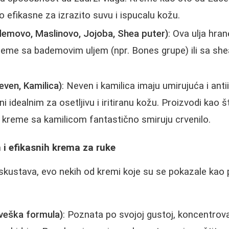
o efikasne za izrazito suvu i ispucalu kožu.
ademovo, Maslinovo, Jojoba, Shea puter)
: Ova ulja hran
. Kreme sa bademovim uljem (npr. Bones grupe) ili sa s
Neven, Kamilica)
: Neven i kamilica imaju umirujuća i ant
ini idealnim za osetljivu i iritiranu kožu. Proizvodi kao 
 kreme sa kamilicom fantastično smiruju crvenilo.
 i efikasnih krema za ruke
skustava, evo nekih od kremi koje su se pokazale kao
veška formula)
: Poznata po svojoj gustoj, koncentrova