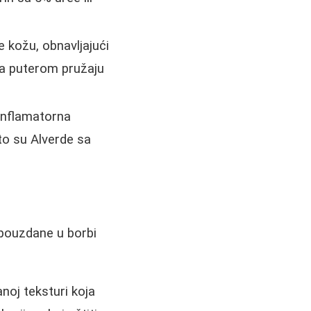
e kožu, obnavljajući
hea puterom pružaju
iinflamatorna
što su Alverde sa
 pouzdane u borbi
noj teksturi koja