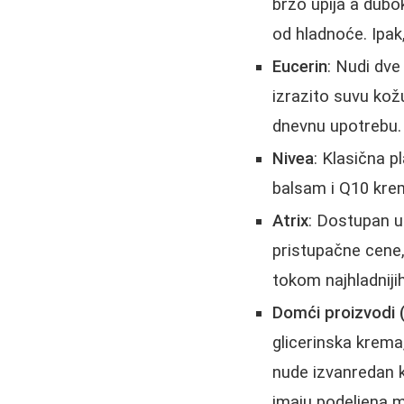
brzo upija a dubok
od hladnoće. Ipak
Eucerin
: Nudi dve
izrazito suvu kožu
dnevnu upotrebu.
Nivea
: Klasična p
balsam i Q10 kre
Atrix
: Dostupan u
pristupačne cene,
tokom najhladniji
Domći proizvodi (
glicerinska krema
nude izvanredan k
imaju podeljena m