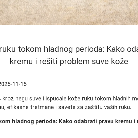
ruku tokom hladnog perioda: Kako oda
kremu i rešiti problem suve kože
2025-11-16
kroz negu suve i ispucale kože ruku tokom hladnih me
u, efikasne tretmane i savete za zaštitu vaših ruku.
kom hladnog perioda: Kako odabrati pravu kremu i r