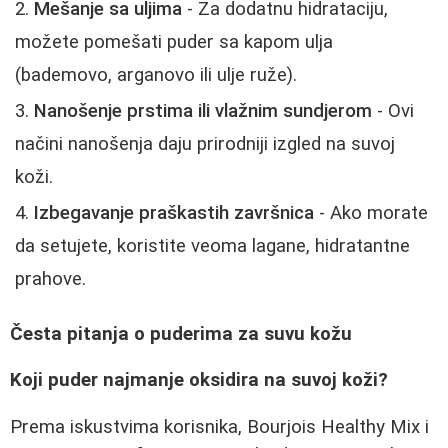
Mešanje sa uljima
- Za dodatnu hidrataciju,
možete pomešati puder sa kapom ulja
(bademovo, arganovo ili ulje ruže).
Nanošenje prstima ili vlažnim sundjerom
- Ovi
načini nanošenja daju prirodniji izgled na suvoj
koži.
Izbegavanje praškastih završnica
- Ako morate
da setujete, koristite veoma lagane, hidratantne
prahove.
Česta pitanja o puderima za suvu kožu
Koji puder najmanje oksidira na suvoj koži?
Prema iskustvima korisnika, Bourjois Healthy Mix i