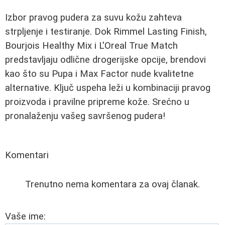
Izbor pravog pudera za suvu kožu zahteva
strpljenje i testiranje. Dok Rimmel Lasting Finish,
Bourjois Healthy Mix i L'Oreal True Match
predstavljaju odlične drogerijske opcije, brendovi
kao što su Pupa i Max Factor nude kvalitetne
alternative. Ključ uspeha leži u kombinaciji pravog
proizvoda i pravilne pripreme kože. Srećno u
pronalaženju vašeg savršenog pudera!
Komentari
Trenutno nema komentara za ovaj članak.
Vaše ime: