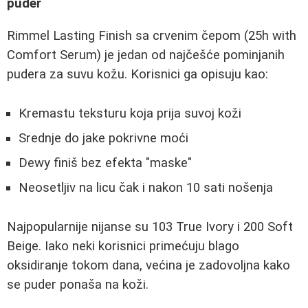
puder
Rimmel Lasting Finish sa crvenim čepom (25h with
Comfort Serum) je jedan od najčešće pominjanih
pudera za suvu kožu. Korisnici ga opisuju kao:
Kremastu teksturu koja prija suvoj koži
Srednje do jake pokrivne moći
Dewy finiš bez efekta "maske"
Neosetljiv na licu čak i nakon 10 sati nošenja
Najpopularnije nijanse su 103 True Ivory i 200 Soft
Beige. Iako neki korisnici primećuju blago
oksidiranje tokom dana, većina je zadovoljna kako
se puder ponaša na koži.