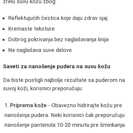
zrelu suvu kožu zbog:
Reflektujućih čestica koje daju zdrav sjaj
Kremaste teksture
Dobrog pokrivanja bez naglašavanja linija
Ne naglašava suve delove
Saveti za nanošenje pudera na suvu kožu
Da biste postigli najbolje rezultate sa puderom na
suvoj koži, korisnici preporučuju:
Priprema kože
- Obavezno hidrirajte kožu pre
nanošenja pudera. Neki korisnici čak preporučuju
nanošenje pantenola 10-20 minuta pre šminkanja.