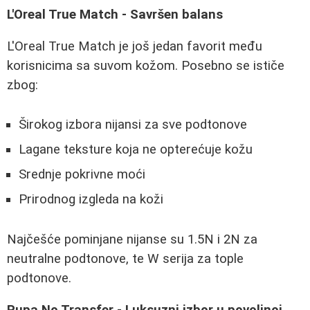
L'Oreal True Match - Savršen balans
L'Oreal True Match je još jedan favorit među
korisnicima sa suvom kožom. Posebno se ističe
zbog:
Širokog izbora nijansi za sve podtonove
Lagane teksture koja ne opterećuje kožu
Srednje pokrivne moći
Prirodnog izgleda na koži
Najčešće pominjane nijanse su 1.5N i 2N za
neutralne podtonove, te W serija za tople
podtonove.