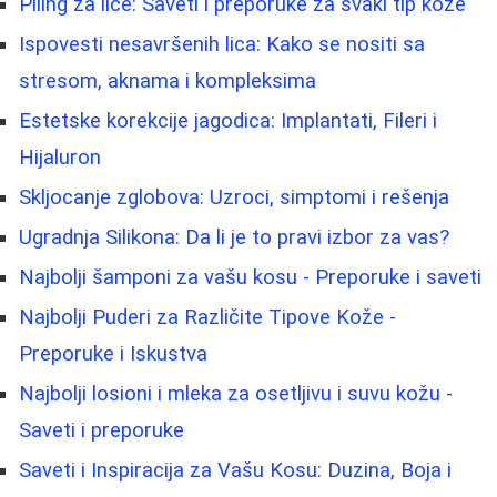
Piling za lice: Saveti i preporuke za svaki tip kože
Ispovesti nesavršenih lica: Kako se nositi sa
stresom, aknama i kompleksima
Estetske korekcije jagodica: Implantati, Fileri i
Hijaluron
Skljocanje zglobova: Uzroci, simptomi i rešenja
Ugradnja Silikona: Da li je to pravi izbor za vas?
Najbolji šamponi za vašu kosu - Preporuke i saveti
Najbolji Puderi za Različite Tipove Kože -
Preporuke i Iskustva
Najbolji losioni i mleka za osetljivu i suvu kožu -
Saveti i preporuke
Saveti i Inspiracija za Vašu Kosu: Duzina, Boja i