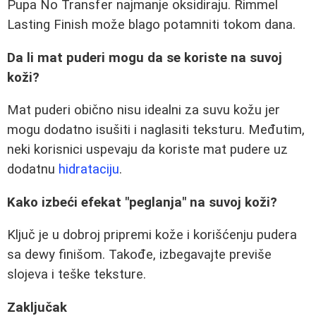
Pupa No Transfer najmanje oksidiraju. Rimmel
Lasting Finish može blago potamniti tokom dana.
Da li mat puderi mogu da se koriste na suvoj
koži?
Mat puderi obično nisu idealni za suvu kožu jer
mogu dodatno isušiti i naglasiti teksturu. Međutim,
neki korisnici uspevaju da koriste mat pudere uz
dodatnu
hidrataciju
.
Kako izbeći efekat "peglanja" na suvoj koži?
Ključ je u dobroj pripremi kože i korišćenju pudera
sa dewy finišom. Takođe, izbegavajte previše
slojeva i teške teksture.
Zaključak