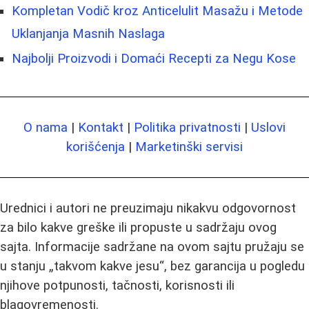
Kompletan Vodič kroz Anticelulit Masažu i Metode
Uklanjanja Masnih Naslaga
Najbolji Proizvodi i Domaći Recepti za Negu Kose
O nama
|
Kontakt
|
Politika privatnosti
|
Uslovi
korišćenja
|
Marketinški servisi
Urednici i autori ne preuzimaju nikakvu odgovornost
za bilo kakve greške ili propuste u sadržaju ovog
sajta. Informacije sadržane na ovom sajtu pružaju se
u stanju „takvom kakve jesu“, bez garancija u pogledu
njihove potpunosti, tačnosti, korisnosti ili
blagovremenosti.