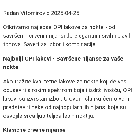
Radan Vitomirović
2025-04-25
Otkrivamo najlepše OPI lakove za nokte - od
savršenih crvenih nijansi do elegantnih sivih i plavih
tonova. Saveti za izbor i kombinacije.
Najbolji OPI lakovi - Savršene nijanse za vaše
nokte
Ako tražite kvalitetne lakove za nokte koji će vas
oduševiti širokim spektrom boja i izdržljivošću, OPI
lakovi su izvrstan izbor. U ovom članku ćemo vam
predstaviti neke od najpopularnijih nijansi koje su
osvojile srca ljubiteljica lepih noktiju.
Klasične crvene nijanse