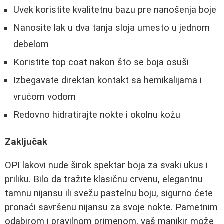
Uvek koristite kvalitetnu bazu pre nanošenja boje
Nanosite lak u dva tanja sloja umesto u jednom
debelom
Koristite top coat nakon što se boja osuši
Izbegavate direktan kontakt sa hemikalijama i
vrućom vodom
Redovno hidratirajte nokte i okolnu kožu
Zaključak
OPI lakovi nude širok spektar boja za svaki ukus i
priliku. Bilo da tražite klasičnu crvenu, elegantnu
tamnu nijansu ili svežu pastelnu boju, sigurno ćete
pronaći savršenu nijansu za svoje nokte. Pametnim
odabirom i pravilnom primenom, vaš manikir može