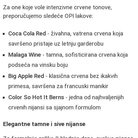
Za one koje vole intenzivne crvene tonove,
preporučujemo sledeće OPI lakove:
Coca Cola Red
- živahna, vatrena crvena koja
savršeno pristaje uz letnju garderobu
Malaga Wine
- tamna, sofisticirana crvena koja
podseća na vinsku boju
Big Apple Red
- klasična crvena bez ikakvih
primesa, savršena za francuski manikir
Color So Hot It Berns
- jedna od najhvaljenijih
crvenih nijansi sa sjajnom formulom
Elegantne tamne i sive nijanse