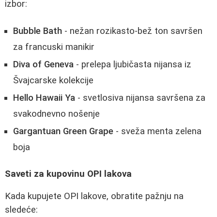
izbor:
Bubble Bath
- nežan rozikasto-bež ton savršen
za francuski manikir
Diva of Geneva
- prelepa ljubičasta nijansa iz
Švajcarske kolekcije
Hello Hawaii Ya
- svetlosiva nijansa savršena za
svakodnevno nošenje
Gargantuan Green Grape
- sveža menta zelena
boja
Saveti za kupovinu OPI lakova
Kada kupujete OPI lakove, obratite pažnju na
sledeće: