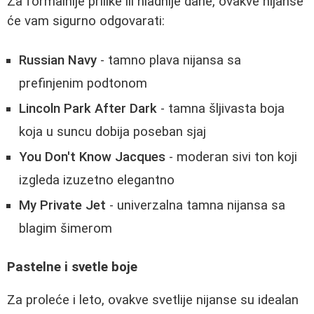
Za formalnije prilike ili hladnije dane, ovakve nijanse
će vam sigurno odgovarati:
Russian Navy
- tamno plava nijansa sa
prefinjenim podtonom
Lincoln Park After Dark
- tamna šljivasta boja
koja u suncu dobija poseban sjaj
You Don't Know Jacques
- moderan sivi ton koji
izgleda izuzetno elegantno
My Private Jet
- univerzalna tamna nijansa sa
blagim šimerom
Pastelne i svetle boje
Za proleće i leto, ovakve svetlije nijanse su idealan