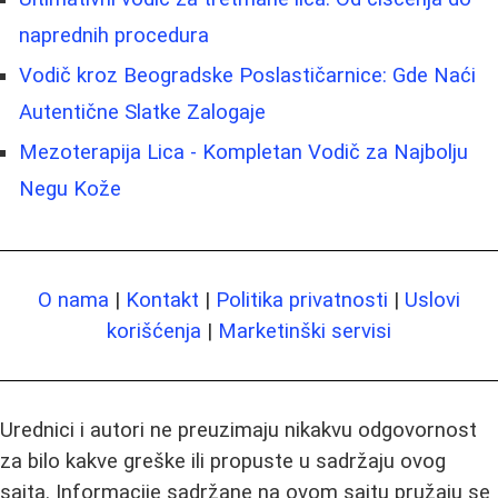
naprednih procedura
Vodič kroz Beogradske Poslastičarnice: Gde Naći
Autentične Slatke Zalogaje
Mezoterapija Lica - Kompletan Vodič za Najbolju
Negu Kože
O nama
|
Kontakt
|
Politika privatnosti
|
Uslovi
korišćenja
|
Marketinški servisi
Urednici i autori ne preuzimaju nikakvu odgovornost
za bilo kakve greške ili propuste u sadržaju ovog
sajta. Informacije sadržane na ovom sajtu pružaju se