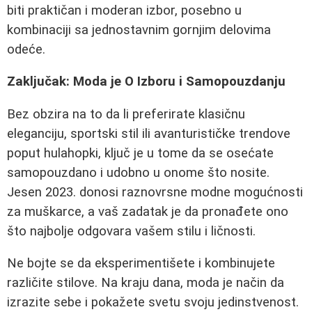
biti praktičan i moderan izbor, posebno u
kombinaciji sa jednostavnim gornjim delovima
odeće.
Zaključak: Moda je O Izboru i Samopouzdanju
Bez obzira na to da li preferirate klasičnu
eleganciju, sportski stil ili avanturističke trendove
poput hulahopki, ključ je u tome da se osećate
samopouzdano i udobno u onome što nosite.
Jesen 2023. donosi raznovrsne modne mogućnosti
za muškarce, a vaš zadatak je da pronađete ono
što najbolje odgovara vašem stilu i ličnosti.
Ne bojte se da eksperimentišete i kombinujete
različite stilove. Na kraju dana, moda je način da
izrazite sebe i pokažete svetu svoju jedinstvenost.