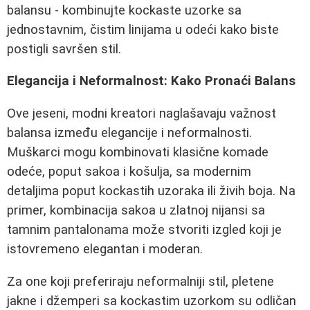
balansu - kombinujte kockaste uzorke sa
jednostavnim, čistim linijama u odeći kako biste
postigli savršen stil.
Elegancija i Neformalnost: Kako Pronaći Balans
Ove jeseni, modni kreatori naglašavaju važnost
balansa između elegancije i neformalnosti.
Muškarci mogu kombinovati klasične komade
odeće, poput sakoa i košulja, sa modernim
detaljima poput kockastih uzoraka ili živih boja. Na
primer, kombinacija sakoa u zlatnoj nijansi sa
tamnim pantalonama može stvoriti izgled koji je
istovremeno elegantan i moderan.
Za one koji preferiraju neformalniji stil, pletene
jakne i džemperi sa kockastim uzorkom su odličan