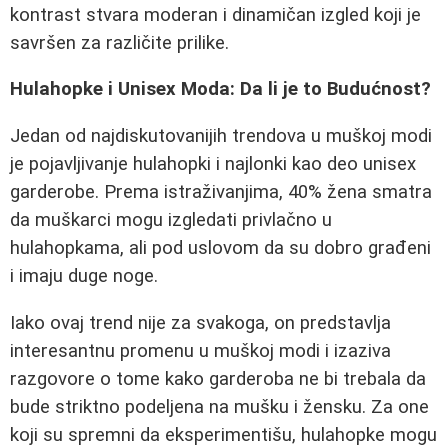
kontrast stvara moderan i dinamičan izgled koji je
savršen za različite prilike.
Hulahopke i Unisex Moda: Da li je to Budućnost?
Jedan od najdiskutovanijih trendova u muškoj modi
je pojavljivanje hulahopki i najlonki kao deo unisex
garderobe. Prema istraživanjima, 40% žena smatra
da muškarci mogu izgledati privlačno u
hulahopkama, ali pod uslovom da su dobro građeni
i imaju duge noge.
Iako ovaj trend nije za svakoga, on predstavlja
interesantnu promenu u muškoj modi i izaziva
razgovore o tome kako garderoba ne bi trebala da
bude striktno podeljena na mušku i žensku. Za one
koji su spremni da eksperimentišu, hulahopke mogu