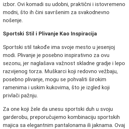
izbor. Ovi komadi su udobni, praktični i istovremeno
modni, što ih čini savršenim za svakodnevno
nošenje.
Sportski Stil i Plivanje Kao Inspiracija
Sportski stil takođe ima svoje mesto u jesenjoj
modi. Plivanje je posebno inspirativno za ovu
sezonu, jer naglašava važnost skladne gradje i lepo
razvijenog torza. Muškarci koji redovno vežbaju,
posebno plivanje, mogu se pohvaliti širokim
ramenima i uskim kukovima, što je izgled koji
privlači pažnju.
Za one koji žele da unesu sportski duh u svoju
garderobu, preporučujemo kombinaciju sportskih
majica sa elegantnim pantalonama ili jaknama. Ovaj