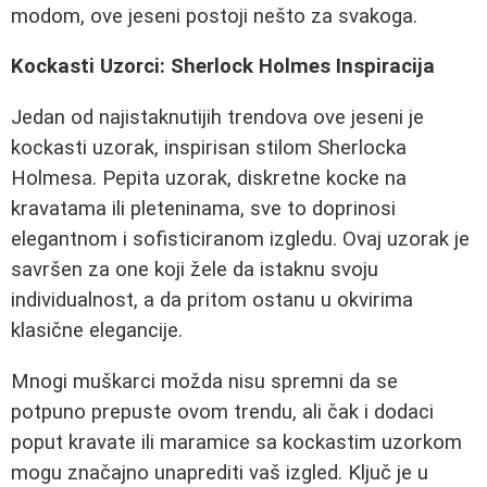
modom, ove jeseni postoji nešto za svakoga.
Kockasti Uzorci: Sherlock Holmes Inspiracija
Jedan od najistaknutijih trendova ove jeseni je
kockasti uzorak, inspirisan stilom Sherlocka
Holmesa. Pepita uzorak, diskretne kocke na
kravatama ili pleteninama, sve to doprinosi
elegantnom i sofisticiranom izgledu. Ovaj uzorak je
savršen za one koji žele da istaknu svoju
individualnost, a da pritom ostanu u okvirima
klasične elegancije.
Mnogi muškarci možda nisu spremni da se
potpuno prepuste ovom trendu, ali čak i dodaci
poput kravate ili maramice sa kockastim uzorkom
mogu značajno unaprediti vaš izgled. Ključ je u