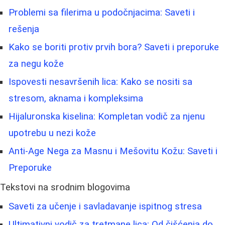
Problemi sa filerima u podočnjacima: Saveti i
rešenja
Kako se boriti protiv prvih bora? Saveti i preporuke
za negu kože
Ispovesti nesavršenih lica: Kako se nositi sa
stresom, aknama i kompleksima
Hijaluronska kiselina: Kompletan vodič za njenu
upotrebu u nezi kože
Anti-Age Nega za Masnu i Mešovitu Kožu: Saveti i
Preporuke
Tekstovi na srodnim blogovima
Saveti za učenje i savladavanje ispitnog stresa
Ultimativni vodič za tretmane lica: Od čišćenja do