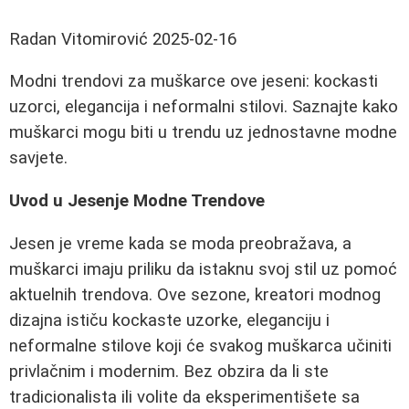
Radan Vitomirović
2025-02-16
Modni trendovi za muškarce ove jeseni: kockasti
uzorci, elegancija i neformalni stilovi. Saznajte kako
muškarci mogu biti u trendu uz jednostavne modne
savjete.
Uvod u Jesenje Modne Trendove
Jesen je vreme kada se moda preobražava, a
muškarci imaju priliku da istaknu svoj stil uz pomoć
aktuelnih trendova. Ove sezone, kreatori modnog
dizajna ističu kockaste uzorke, eleganciju i
neformalne stilove koji će svakog muškarca učiniti
privlačnim i modernim. Bez obzira da li ste
tradicionalista ili volite da eksperimentišete sa