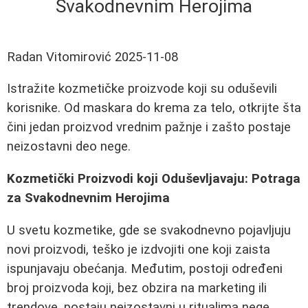
Svakodnevnim Herojima
Radan Vitomirović
2025-11-08
Istražite kozmetičke proizvode koji su oduševili
korisnike. Od maskara do krema za telo, otkrijte šta
čini jedan proizvod vrednim pažnje i zašto postaje
neizostavni deo nege.
Kozmetički Proizvodi koji Oduševljavaju: Potraga
za Svakodnevnim Herojima
U svetu kozmetike, gde se svakodnevno pojavljuju
novi proizvodi, teško je izdvojiti one koji zaista
ispunjavaju obećanja. Međutim, postoji određeni
broj proizvoda koji, bez obzira na marketing ili
trendove, postaju neizostavni u ritualima nege