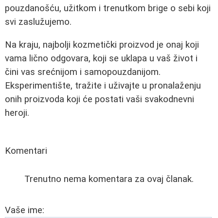
pouzdanošću, užitkom i trenutkom brige o sebi koji
svi zaslužujemo.
Na kraju, najbolji kozmetički proizvod je onaj koji
vama lično odgovara, koji se uklapa u vaš život i
čini vas srećnijom i samopouzdanijom.
Eksperimentište, tražite i uživajte u pronalaženju
onih proizvoda koji će postati vaši svakodnevni
heroji.
Komentari
Trenutno nema komentara za ovaj članak.
Vaše ime: