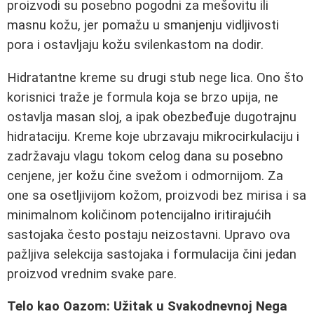
proizvodi su posebno pogodni za mešovitu ili
masnu kožu, jer pomažu u smanjenju vidljivosti
pora i ostavljaju kožu svilenkastom na dodir.
Hidratantne kreme su drugi stub nege lica. Ono što
korisnici traže je formula koja se brzo upija, ne
ostavlja masan sloj, a ipak obezbeđuje dugotrajnu
hidrataciju. Kreme koje ubrzavaju mikrocirkulaciju i
zadržavaju vlagu tokom celog dana su posebno
cenjene, jer kožu čine svežom i odmornijom. Za
one sa osetljivijom kožom, proizvodi bez mirisa i sa
minimalnom količinom potencijalno iritirajućih
sastojaka često postaju neizostavni. Upravo ova
pažljiva selekcija sastojaka i formulacija čini jedan
proizvod vrednim svake pare.
Telo kao Oazom: Užitak u Svakodnevnoj Nega