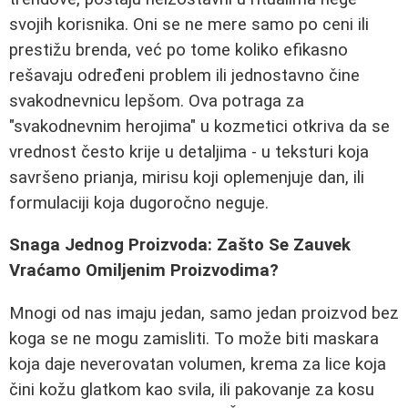
svojih korisnika. Oni se ne mere samo po ceni ili
prestižu brenda, već po tome koliko efikasno
rešavaju određeni problem ili jednostavno čine
svakodnevnicu lepšom. Ova potraga za
"svakodnevnim herojima" u kozmetici otkriva da se
vrednost često krije u detaljima - u teksturi koja
savršeno prianja, mirisu koji oplemenjuje dan, ili
formulaciji koja dugoročno neguje.
Snaga Jednog Proizvoda: Zašto Se Zauvek
Vraćamo Omiljenim Proizvodima?
Mnogi od nas imaju jedan, samo jedan proizvod bez
koga se ne mogu zamisliti. To može biti maskara
koja daje neverovatan volumen, krema za lice koja
čini kožu glatkom kao svila, ili pakovanje za kosu