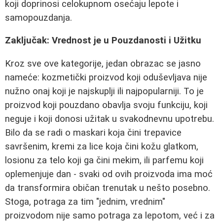
koji doprinosi celokupnom osećaju lepote i
samopouzdanja.
Zaključak: Vrednost je u Pouzdanosti i Užitku
Kroz sve ove kategorije, jedan obrazac se jasno
nameće: kozmetički proizvod koji oduševljava nije
nužno onaj koji je najskuplji ili najpopularniji. To je
proizvod koji pouzdano obavlja svoju funkciju, koji
neguje i koji donosi užitak u svakodnevnu upotrebu.
Bilo da se radi o maskari koja čini trepavice
savršenim, kremi za lice koja čini kožu glatkom,
losionu za telo koji ga čini mekim, ili parfemu koji
oplemenjuje dan - svaki od ovih proizvoda ima moć
da transformira običan trenutak u nešto posebno.
Stoga, potraga za tim "jednim, vrednim"
proizvodom nije samo potraga za lepotom, već i za