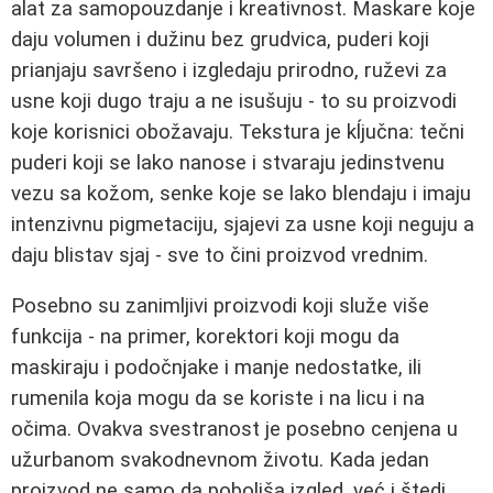
alat za samopouzdanje i kreativnost. Maskare koje
daju volumen i dužinu bez grudvica, puderi koji
prianjaju savršeno i izgledaju prirodno, ruževi za
usne koji dugo traju a ne isušuju - to su proizvodi
koje korisnici obožavaju. Tekstura je kĺjučna: tečni
puderi koji se lako nanose i stvaraju jedinstvenu
vezu sa kožom, senke koje se lako blendaju i imaju
intenzivnu pigmetaciju, sjajevi za usne koji neguju a
daju blistav sjaj - sve to čini proizvod vrednim.
Posebno su zanimljivi proizvodi koji služe više
funkcija - na primer, korektori koji mogu da
maskiraju i podočnjake i manje nedostatke, ili
rumenila koja mogu da se koriste i na licu i na
očima. Ovakva svestranost je posebno cenjena u
užurbanom svakodnevnom životu. Kada jedan
proizvod ne samo da poboljša izgled, već i štedi