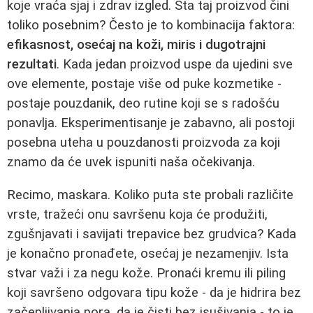
koje vraća sjaj i zdrav izgled. Šta taj proizvod čini
toliko posebnim? Često je to kombinacija faktora:
efikasnost, osećaj na koži, miris i dugotrajni
rezultati
. Kada jedan proizvod uspe da ujedini sve
ove elemente, postaje više od puke kozmetike -
postaje pouzdanik, deo rutine koji se s radošću
ponavlja. Eksperimentisanje je zabavno, ali postoji
posebna uteha u pouzdanosti proizvoda za koji
znamo da će uvek ispuniti naša očekivanja.
Recimo, maskara. Koliko puta ste probali različite
vrste, tražeći onu savršenu koja će produžiti,
zgušnjavati i savijati trepavice bez grudvica? Kada
je konačno pronađete, osećaj je nezamenjiv. Ista
stvar važi i za negu kože. Pronaći kremu ili piling
koji savršeno odgovara tipu kože - da je hidrira bez
začepljivanja pora, da je čisti bez isušivanja - to je