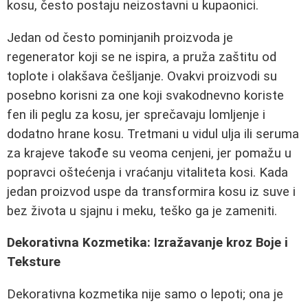
kosu, često postaju neizostavni u kupaonici.
Jedan od često pominjanih proizvoda je
regenerator koji se ne ispira, a pruža zaštitu od
toplote i olakšava češljanje. Ovakvi proizvodi su
posebno korisni za one koji svakodnevno koriste
fen ili peglu za kosu, jer sprečavaju lomljenje i
dodatno hrane kosu. Tretmani u vidul ulja ili seruma
za krajeve takođe su veoma cenjeni, jer pomažu u
popravci oštećenja i vraćanju vitaliteta kosi. Kada
jedan proizvod uspe da transformira kosu iz suve i
bez života u sjajnu i meku, teško ga je zameniti.
Dekorativna Kozmetika: Izražavanje kroz Boje i
Teksture
Dekorativna kozmetika nije samo o lepoti; ona je