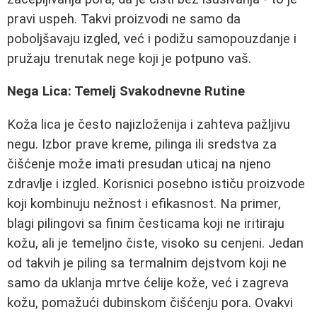
pravi uspeh. Takvi proizvodi ne samo da
poboljšavaju izgled, već i podižu samopouzdanje i
pružaju trenutak nege koji je potpuno vaš.
Nega Lica: Temelj Svakodnevne Rutine
Koža lica je često najizloženija i zahteva pažljivu
negu. Izbor prave kreme, pilinga ili sredstva za
čišćenje može imati presudan uticaj na njeno
zdravlje i izgled. Korisnici posebno ističu proizvode
koji kombinuju nežnost i efikasnost. Na primer,
blagi pilingovi sa finim česticama koji ne iritiraju
kožu, ali je temeljno čiste, visoko su cenjeni. Jedan
od takvih je piling sa termalnim dejstvom koji ne
samo da uklanja mrtve ćelije kože, već i zagreva
kožu, pomažući dubinskom čišćenju pora. Ovakvi