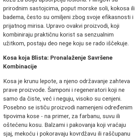
prirodnim sastojcima, poput morske soli, kokosa ili
badema, često su omiljeni zbog svoje efikasnosti i
prijatnog mirisa. Upravo ovakvi proizvodi, koji
kombiniraju praktičnu korist sa senzualnim
užitkom, postaju deo nege koju se rado iščekuje.
Kosa koja Blista: Pronalaženje Savršene
Kombinacije
Kosa je krunu lepote, a njeno održavanje zahteva
prave proizvode. Šamponi i regeneratori koji ne
samo da čiste, već i neguju, visoko su cenjeni.
Posebno se ističu proizvodi namenjeni određenim
tipovima kose - na primer, za farbanu, suvu ili
oštećenu kosu. Balzami i pakovanja koji vraćaju
sjaj, mekoću i pokoravaju kovrdžavu ili raščupanu