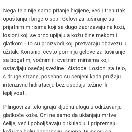
Nega tela nije samo pitanje higijene, već i trenutak
opuštanja i brige o sebi. Gelovi za tuširanje sa
prijatnim mirisima koji se dugo zadržavaju na koži,
losioni koji se brzo upijaju a kožu čine mekom i
glatkom - to su proizvodi koji pretvaraju obavezu u
užitak. Korisnici često pominju gelove za tuširanje
sa bogatim, voćnim ili cvetnim mirisima koji
ostavljaju osećaj svežine i čistoće. Losioni za telo,
s druge strane, posebno su cenjeni kada pružaju
intenzivnu hidrataciju bez osećaja težine ili
lepljivosti.
Pilingovi za telo igraju ključnu ulogu u održavanju
glatkoće kože. Oni ne samo da uklanjaju mrtve
ćelije, već i poboljšavaju cirkulaciju i pripremaju
kožu za bolju apsorpciju losiona. Pilingovi sa