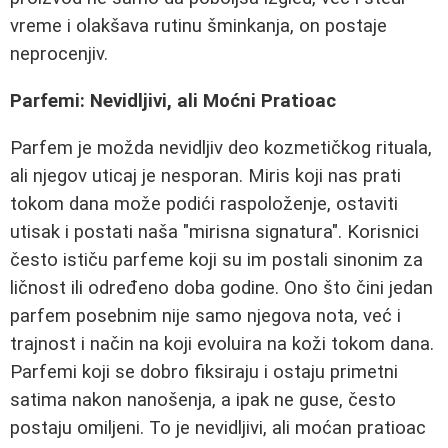
vreme i olakšava rutinu šminkanja, on postaje
neprocenjiv.
Parfemi: Nevidljivi, ali Moćni Pratioac
Parfem je možda nevidljiv deo kozmetičkog rituala,
ali njegov uticaj je nesporan. Miris koji nas prati
tokom dana može podići raspoloženje, ostaviti
utisak i postati naša "mirisna signatura". Korisnici
često ističu parfeme koji su im postali sinonim za
ličnost ili određeno doba godine. Ono što čini jedan
parfem posebnim nije samo njegova nota, već i
trajnost i način na koji evoluira na koži tokom dana.
Parfemi koji se dobro fiksiraju i ostaju primetni
satima nakon nanošenja, a ipak ne guse, često
postaju omiljeni. To je nevidljivi, ali moćan pratioac