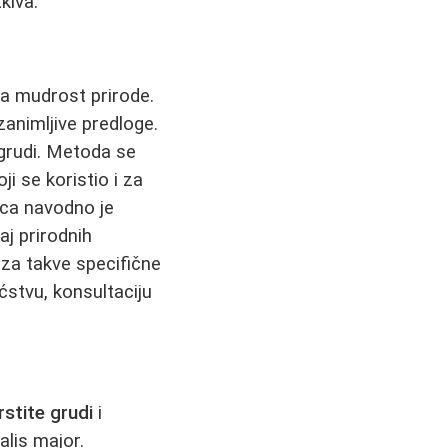
kiva.
a mudrost prirode.
animljive predloge.
 grudi. Metoda se
ji se koristio i za
ca navodno je
j prirodnih
 za takve specifične
ćstvu, konsultaciju
rstite grudi
i
alis major.