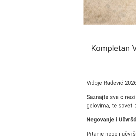
Kompletan Vo
Vidoje Radević
2026
Saznajte sve o nezi
gelovima, te saveti
Negovanje i Učvrš
Pitanje nege i učvr