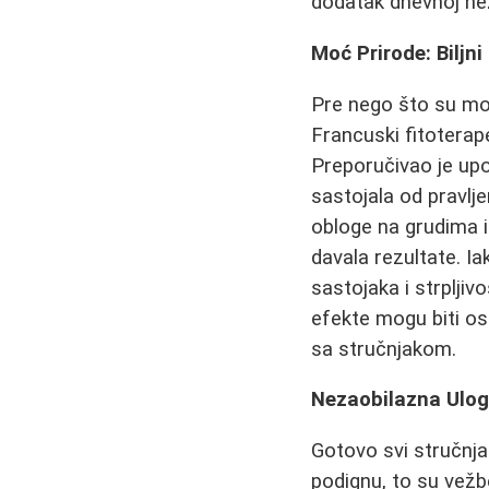
dodatak dnevnoj nezi
Moć Prirode: Biljn
Pre nego što su mo
Francuski fitoterap
Preporučivao je up
sastojala od pravlje
obloge na grudima 
davala rezultate. 
sastojaka i strplji
efekte mogu biti os
sa stručnjakom.
Nezaobilazna Ulog
Gotovo svi stručnja
podignu, to su vežb