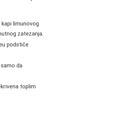
o kapi limunovog
enutnog zatezanja.
eu podstiče
e samo da
krivena toplim