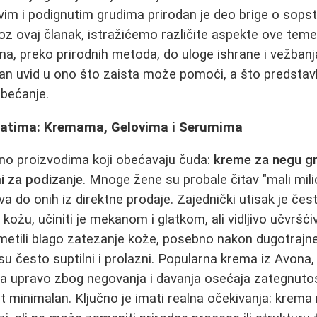
avim i podignutim grudima prirodan je deo brige o sops
 ovaj članak, istražićemo različite aspekte ove teme
ma, preko prirodnih metoda, do uloge ishrane i vežbanja. 
an uvid u ono što zaista može pomoći, a što predstavl
bećanje.
ratima: Kremama, Gelovima i Serumima
jeno proizvodima koji obećavaju čuda:
kreme za negu gr
i za podizanje
. Mnoge žene su probale čitav "mali mili
 do onih iz direktne prodaje. Zajednički utisak je često
ožu, učiniti je mekanom i glatkom, ali vidljivo učvršćiv
imetili blago zatezanje kože, posebno nakon dugotrajn
 su često suptilni i prolazni. Popularna krema iz Avona,
a upravo zbog negovanja i davanja osećaja zategnutost
at minimalan. Ključno je imati realna očekivanja: krema