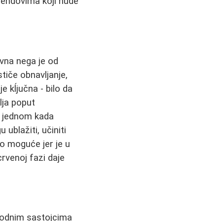
rendovima koji nude
dovna nega je od
tiče obnavljanje,
je kĺjučna - bilo da
lja poput
e, jednom kada
ublažiti, učiniti
tko moguće jer je u
rvenoj fazi daje
rodnim sastojcima