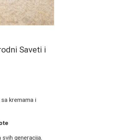
odni Saveti i
va sa kremama i
ote
 svih generacija.