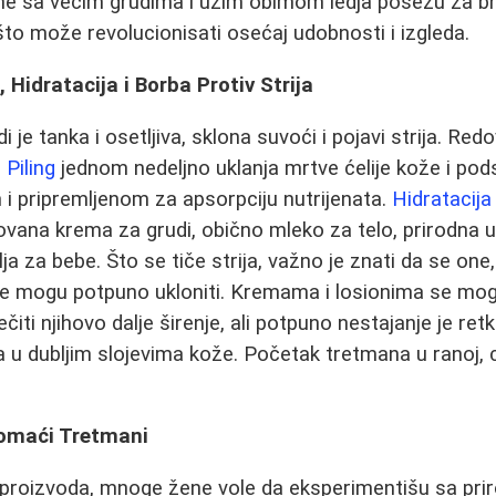
ne sa većim grudima i užim obimom ledja posežu za b
što može revolucionisati osećaj udobnosti i izgleda.
, Hidratacija i Borba Protiv Strija
i je tanka i osetljiva, sklona suvoći i pojavi strija. Re
.
Piling
jednom nedeljno uklanja mrtve ćelije kože i pods
 i pripremljenom za apsorpciju nutrijenata.
Hidratacija
zovana krema za grudi, obično mleko za telo, prirodna u
lja za bebe. Što se tiče strija, važno je znati da se on
e mogu potpuno ukloniti. Kremama i losionima se mogu 
rečiti njihovo dalje širenje, ali potpuno nestajanje je re
a u dubljim slojevima kože. Početak tretmana u ranoj, c
 Domaći Tretmani
 proizvoda, mnoge žene vole da eksperimentišu sa pri