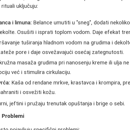
rituali uključuju:
nca i limuna:
Belance umutiti u "sneg", dodati nekolik
dekolte. Osušiti i isprati toplom vodom. Daje efekat tr
šavanje tuširanja hladnom vodom na grudima i dekolt
 zateže pore i daje osvežavajući osećaj zategnutosti.
kružna masaža grudima pri nanosenju kreme ili ulja n
iju već i stimulira cirkulaciju.
rća:
Kaša od rendane mrkve, krastavca i krompira, pre
hraniti i osvežiti kožu.
ni, jeftini i pružaju trenutak opuštanja i brige o sebi.
 Problemi
to pojavljuju specifični problemi: