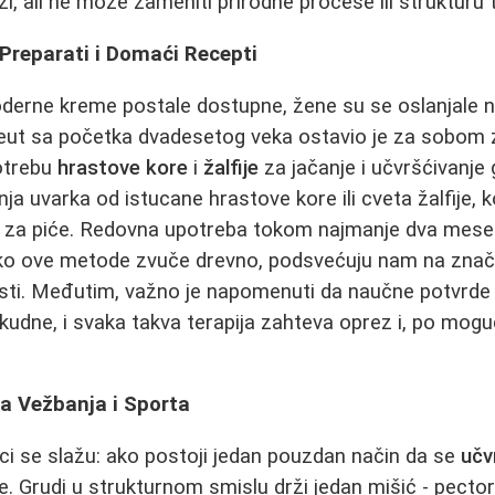
, ali ne može zameniti prirodne procese ili strukturu t
i Preparati i Domaći Recepti
derne kreme postale dostupne, žene su se oslanjale n
eut sa početka dvadesetog veka ostavio je za sobom z
otrebu
hrastove kore
i
žalfije
za jačanje i učvršćivanje
nja uvarka od istucane hrastove kore ili cveta žalfije, ko
i za piće. Redovna upotreba tokom najmanje dva mese
Iako ove metode zvuče drevno, podsvećuju nam na znača
vosti. Međutim, važno je napomenuti da naučne potvrde
kudne, i svaka takva terapija zahteva oprez i, po mogu
a Vežbanja i Sporta
ci se slažu: ako postoji jedan pouzdan način da se
učv
e. Grudi u strukturnom smislu drži jedan mišić - pector