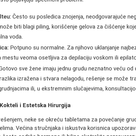
lteu:
Često su posledica znojenja, neodgovarajuće nege 
ože biti blagi piling, korišćenje gelova za čišćenje ko
alna voda.
ica:
Potpuno su normalne. Za njihovo uklanjanje najbez
m mestu veoma osetljiva za depilaciju voskom ili epilat
otovo sve žene imaju jednu grudu neznatno veću od d
razlika izražena i stvara nelagodu, rešenje se može tra
grudnjacima ili, u ekstremnim slučajevima, konsultacij
Kokteli i Estetska Hirurgija
rešenjem, neke se okreću tabletama za povećanje grudi
elima. Većina stručnjaka i iskustva korisnica upozora