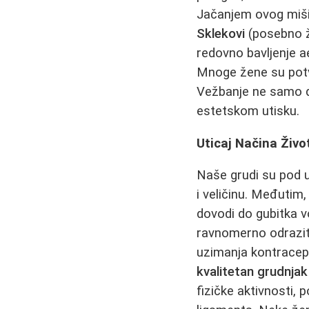
Jačanjem ovog mišić
Sklekovi
(posebno že
redovno bavljenje a
Mnoge žene su potv
Vežbanje ne samo da
estetskom utisku.
Uticaj Načina Živo
Naše grudi su pod 
i veličinu. Međutim
dovodi do gubitka 
ravnomerno odraziti
uzimanja kontracept
kvalitetan grudnjak
fizičke aktivnosti,