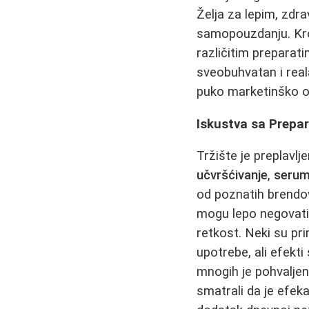
Želja za lepim, zdr
samopouzdanju. Kroz
različitim preparati
sveobuhvatan i real
puko marketinško o
Iskustva sa Prepa
Tržište je preplavl
učvršćivanje
,
serum
od poznatih brendova
mogu lepo negovati k
retkost. Neki su pr
upotrebe, ali efekti
mnogih je pohvaljen
smatrali da je efek