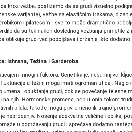
a kroz vežbe, postižemo da se grudi vizuelno podignu 
nske varijante), vežbe sa elastičnim trakama, dizanje 
erobikom i pilatesom - sve to može dramatično poboljša
rdile da su tek nakon doslednog vežbanja primetile z
 oblikuje grudi već poboljšava i držanje, što dodatno
ta: Ishrana, Težina i Garderoba
uticajem mnogih faktora.
Genetika
je, nesumnjivo, kĺju
, fluktuacije u težini mogu imati ogroman uticaj. Naglo
volumena i opuštanja grudi, dok se povećanje telesne
 na njih. Hormonske promene, poput onih tokom trudno
ivnih pilula, takođe mogu privremeno ili trajno promeni
je neprocenjiv. Nosenje adekvatne veličine i oblika, 
 pomaže u podržavanju grudi i sprečava dodatno rasteza