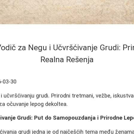
dič za Negu i Učvršćivanje Grudi: Prir
Realna Rešenja
-03-30
 i učvršćivanju grudi. Prirodni tretmani, vežbe, iskust
 za očuvanje lepog dekoltea.
ćivanje Grudi: Put do Samopouzdanja i Prirodne Lep
šćivanja grudi jedna je od najčešćih tema među ženama