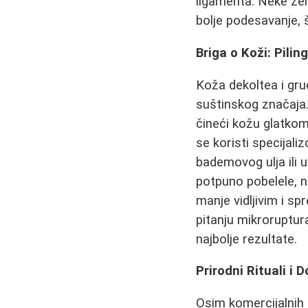
ligamenta. Neke že
bolje podesavanje, 
Briga o Koži: Piling
Koža dekoltea i grud
suštinskog značaja
čineći kožu glatkom
se koristi specijali
bademovog ulja ili u
potpuno pobelele, n
manje vidljivim i sp
pitanju mikroruptur
najbolje rezultate.
Prirodni Rituali i
Osim komercijalnih