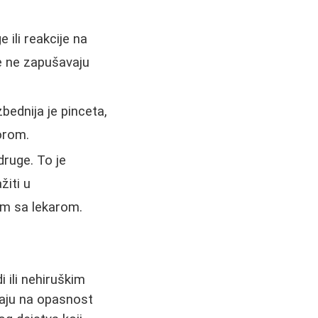
ili reakcije na
je ne zapušavaju
bednija je pinceta,
orom.
ruge. To je
žiti u
om sa lekarom.
 ili nehiruškim
vaju na opasnost