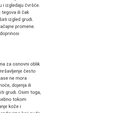
i izgledaju čvršće.
tegova ili čak
ti izgled grudi.
načajne promene.
 doprinosi
čna za osnovni oblik
 mršavljenje često
 mase ne mora
će, dojenja ili
ti grudi. Osim toga,
posebno tokom
nje kože i