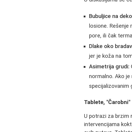
Bubuljice na deko
losione. Rešenje m
pore, ili čak term
Dlake oko bradav
jer je koža na to
Asimetrija grudi:
G
normalno. Ako je 
specijalizovanim 
Tablete, "Čarobni" 
U potrazi za brzim 
intervencijama kokt