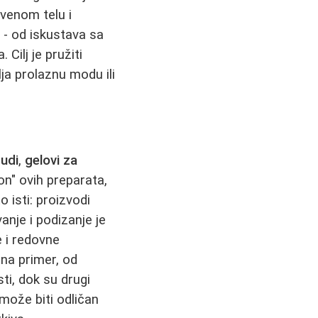
tvenom telu i
 - od iskustava sa
Cilj je pružiti
ja prolaznu modu ili
udi
,
gelovi za
on" ovih preparata,
 isti: proizvodi
anje i podizanje je
e i redovne
 na primer, od
i, dok su drugi
 može biti odličan