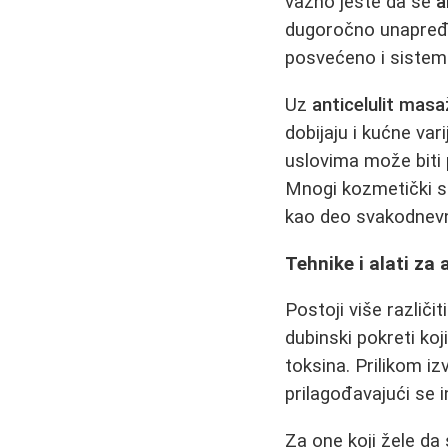
važno jeste da se
a
dugoročno unapređu
posvećeno i sistema
Uz
anticelulit mas
dobijaju i kućne va
uslovima može biti 
Mnogi kozmetički s
kao deo svakodnevne
Tehnike i alati za
Postoji više različi
dubinski pokreti koj
toksina. Prilikom i
prilagođavajući se i
Za one koji žele da