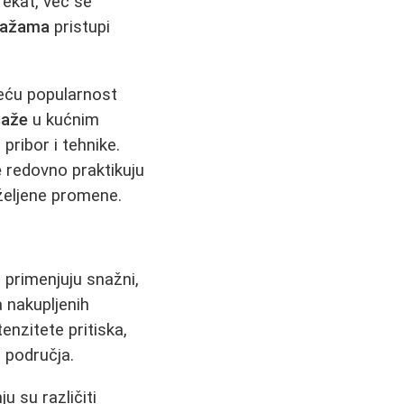
fekat, već se
asažama
pristupi
veću popularnost
saže
u kućnim
pribor i tehnike.
e
redovno praktikuju
 željene promene.
 primenjuju snažni,
a nakupljenih
tenzitete pritiska,
g područja.
u su različiti