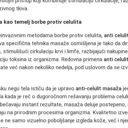
eslojni pristup koji kombinuje stimulaciju cirkulacije, 
zivnog tkiva.
a kao temelj borbe protiv celulita
invazivnim metodama borbe protiv celulita,
anti celul
a specifična tehnika masaže osmišljena je tako da dir
stimulišući cirkulaciju krvi i limfe, razbijajući nakupine
aciju toksina iz organizma. Redovna primena
anti celul
ltate već nakon nekoliko nedelja, pod uslovom da se izvo
sku negu tela ističu da je upravo
anti-celulit masaža
je
da kada je reč o dugoročnom rešavanju problema celuli
bećavaju instant rezultate, masaža deluje postepeno, al
nivaju na prirodnim procesima organizma. Kvalitetno iz
e ne samo vizuelno poboljšanje izgleda kože, već i nj