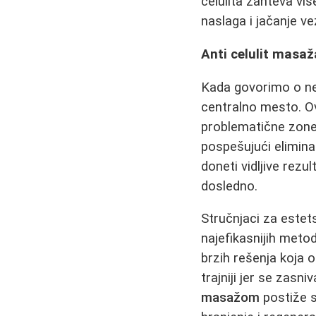
celulita zahteva viš
naslaga i jačanje ve
Anti celulit masaž
Kada govorimo o ne
centralno mesto. Ov
problematične zone, 
pospešujući elimin
doneti vidljive rezu
dosledno.
Stručnjaci za estet
najefikasnijih meto
brzih rešenja koja o
trajniji jer se zas
masažom
postiže s