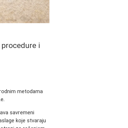
 procedure i
 prirodnim metodama
e.
očava savremeni
naslage koje stvaraju