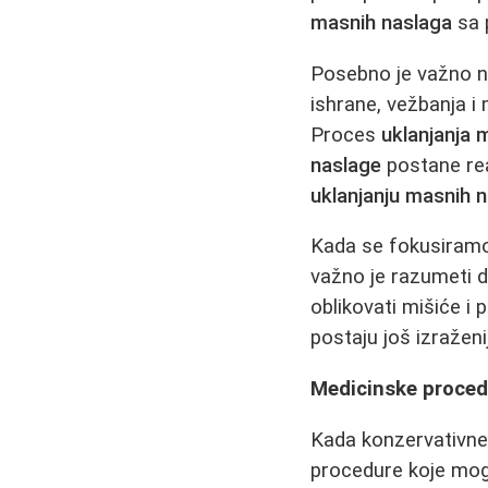
masnih naslaga
sa 
Posebno je važno 
ishrane, vežbanja i
Proces
uklanjanja 
naslage
postane rea
uklanjanju masnih 
Kada se fokusiram
važno je razumeti 
oblikovati mišiće i 
postaju još izraženiji
Medicinske procedu
Kada konzervativne 
procedure koje mogu