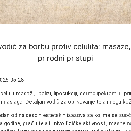
odič za borbu protiv celulita: masaže,
prirodni pristupi
026-05-28
celulit masaži, lipolizi, liposukciji, dermolipektomiji i
h naslaga. Detaljan vodič za oblikovanje tela i negu kož
 jedan od najčešćih estetskih izazova sa kojima se su
 godine, građu tela ili nivo fizičke aktivnosti, masne 