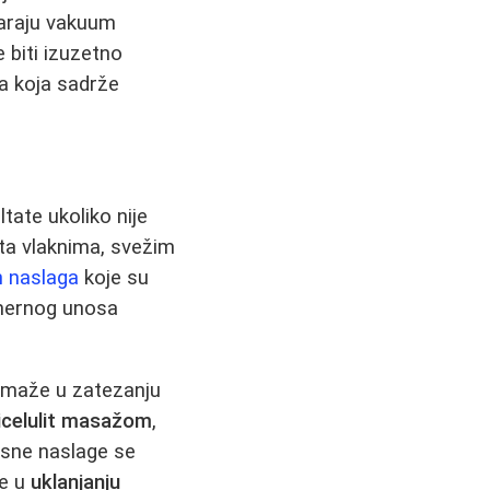
tvaraju vakuum
biti izuzetno
ma koja sadrže
tate ukoliko nije
ta vlaknima, svežim
h naslaga
koje su
omernog unosa
omaže u zatezanju
icelulit masažom
,
masne naslage se
te u
uklanjanju