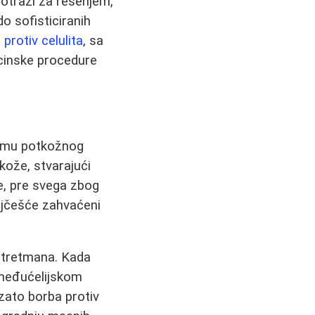
otrazi za rešenjem,
o sofisticiranih
 protiv celulita
, sa
icinske procedure
blemu potkožnog
kože, stvarajući
e, pre svega zbog
ajčešće zahvaćeni
 tretmana. Kada
u međućelijskom
 zato borba protiv