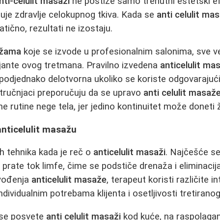
nti-celulit masaži
ne postiže samo trenutni estetski e
je zdravlje celokupnog tkiva. Kada se
anti celulit m
tično, rezultati ne izostaju.
ažama
koje se izvode u profesionalnim salonima, sve 
rijante ovog tretmana. Pravilno izvedena
anticelulit ma
podjednako delotvorna ukoliko se koriste odgovarajući 
tručnjaci preporučuju da se upravo
anti celulit masaž
 rutine nege tela, jer jedino kontinuitet može doneti
 anticelulit masažu
tih tehnika kada je reč o
anticelulit masaži
. Najčešće se
i prate tok limfe, čime se podstiče drenaža i eliminacij
zvođenja
anticelulit masaže
, terapeut koristi različite in
ndividualnim potrebama klijenta i osetljivosti tretirano
 se posvete
anti celulit masaži
kod kuće, na raspolaganj