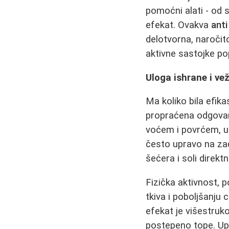
pomoćni alati - od s
efekat. Ovakva
ant
delotvorna, naročit
aktivne sastojke pop
Uloga ishrane i vež
Ma koliko bila efik
propraćena odgovar
voćem i povrćem, u
često upravo na za
šećera i soli direkt
Fizička aktivnost,
tkiva i poboljšanju
efekat je višestruk
postepeno tope. Up