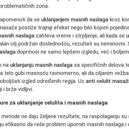
problematičnih zona.
napomenuti da se
uklanjanjem masnih naslaga
kroz kom
 masaže postiže trajniji efekat nego bilo kojom poje
masnih naslaga
zahteva vreme i strpljenje, ali kada se
u
lan cilj podržan doslednošću, rezultati su neminovni. 
naslaga
doprinosi ne samo lepšem izgledu, već i boljem 
o na
uklanjanju masnih naslaga
sa specifičnih delova t
da telo gubi masnoću ravnomerno, ali da ciljanim ve
poboljšati izgled određenih regija. Uz
anti celulit masaž
 i brže vidljivi.
re za uklanjanje celulita i masnih naslaga
metode ne daju željene rezultate, na raspolaganju su
 efikasno da reše problem upornih masnih naslaga i c