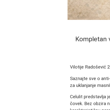
Kompletan v
Vilotije Radošević
2
Saznajte sve o anti-
za uklanjanje masni
Celulit predstavlja
čovek. Bez obzira na