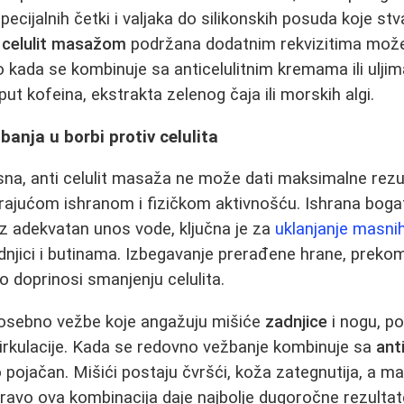
pecijalnih četki i valjaka do silikonskih posuda koje s
i celulit masažom
podržana dodatnim rekvizitima može 
o kada se kombinuje sa anticelulitnim kremama ili ulji
ut kofeina, ekstrakta zelenog čaja ili morskih algi.
banja u borbi protiv celulita
asna, anti celulit masaža ne može dati maksimalne rezul
ajućom ishranom i fizičkom aktivnošću. Ishrana boga
z adekvatan unos vode, ključna je za
uklanjanje masni
dnjici i butinama. Izbegavanje prerađene hrane, prek
no doprinosi smanjenju celulita.
 posebno vežbe koje angažuju mišiće
zadnjice
i nogu, p
 cirkulacije. Kada se redovno vežbanje kombinuje sa
ant
o pojačan. Mišići postaju čvršći, koža zategnutija, a 
ravo ova kombinacija daje najbolje dugoročne rezulta