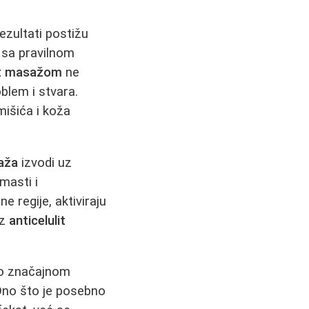
ezultati postižu
 sa pravilnom
lit masažom
ne
blem i stvara.
mišića i koža
saža
izvodi uz
masti i
ne regije, aktiviraju
Uz
anticelulit
o značajnom
Ono što je posebno