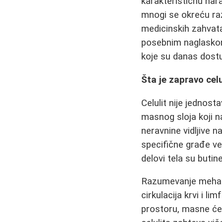
karakterističnu nar
mnogi se okreću raz
medicinskih zahvata
posebnim naglaskom
koje su danas dost
Šta je zapravo celu
Celulit nije jednos
masnog sloja koji 
neravnine vidljive 
specifične građe ve
delovi tela su butin
Razumevanje mehani
cirkulacija krvi i l
prostoru, masne ćel