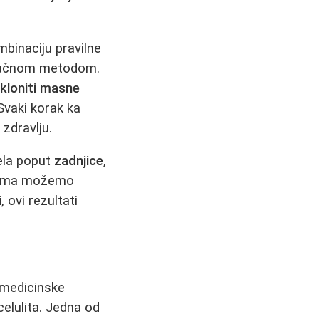
binaciju pravilne
dinačnom metodom.
kloniti masne
Svaki korak ka
zdravlju.
ela poput
zadnjice
,
žbama možemo
i
, ovi rezultati
 medicinske
elulita. Jedna od