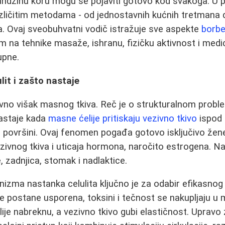
andžinu koru mogu se pojaviti gotovo kod svakoga. U p
ličitim metodama - od jednostavnih kućnih tretmana d
. Ovaj sveobuhvatni vodič istražuje sve aspekte
borbe
 na tehnike masaže, ishranu, fizičku aktivnost i med
upne.
lit i zašto nastaje
tavno višak masnog tkiva. Reč je o strukturalnom pro
nastaje kada
masne ćelije pritiskaju vezivno tkivo
ispod 
na površini. Ovaj fenomen pogađa gotovo isključivo žen
zivnog tkiva i uticaja hormona, naročito estrogena. N
e, zadnjica, stomak i nadlaktice.
zma nastanka celulita ključno je za odabir efikasnog
imfe postane usporena, toksini i tečnost se nakupljaju 
ije nabreknu, a vezivno tkivo gubi elastičnost. Upravo