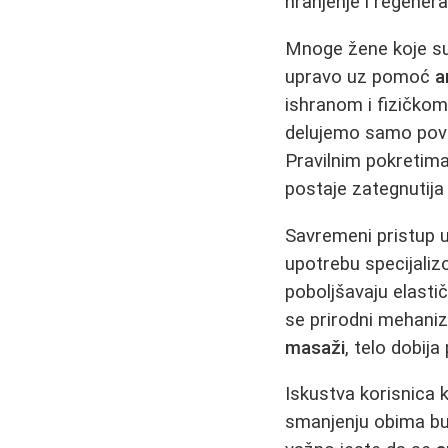
hranjenje i regenera
Mnoge žene koje su 
upravo uz pomoć
a
ishranom i fizičkom
delujemo samo površ
Pravilnim pokretima
postaje zategnutija 
Savremeni pristup 
upotrebu specijaliz
poboljšavaju elast
se prirodni mehaniz
masaži
, telo dobija
Iskustva korisnica 
smanjenju obima bu