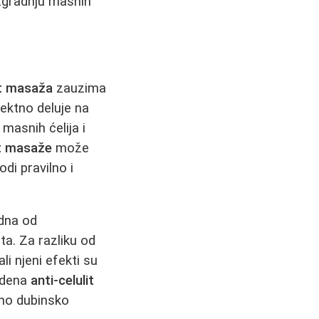
razgradnju masnih
it masaža
zauzima
ektno deluje na
 masnih ćelija i
it masaže
može
di pravilno i
dna od
ta. Za razliku od
i njeni efekti su
vedena
anti-celulit
eno dubinsko