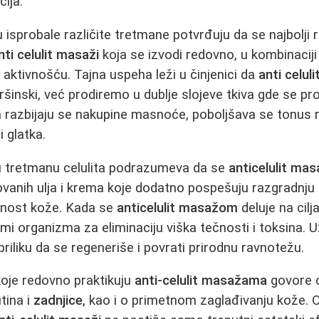
cija.
isprobale različite tretmane potvrđuju da se najbolji r
nti celulit masaži
koja se izvodi redovno, u kombinaciji
 aktivnošću. Tajna uspeha leži u činjenici da
anti celu
inski, već prodiremo u dublje slojeve tkiva gde se pro
 razbijaju se nakupine masnoće, poboljšava se tonus 
i glatka.
u tretmanu celulita podrazumeva da se
anticelulit ma
ovanih ulja i krema koje dodatno pospešuju razgradnju 
ičnost kože. Kada se
anticelulit masažom
deluje na cilja
mi organizma za eliminaciju viška tečnosti i toksina. 
 priliku da se regeneriše i povrati prirodnu ravnotežu.
koje redovno praktikuju
anti-celulit masažama
govore 
tina i
zadnjice
, kao i o primetnom zaglađivanju kože. 