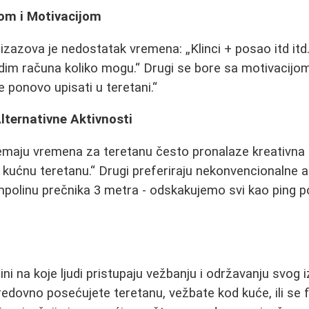
om i Motivacijom
 izazova je nedostatak vremena:
Klinci + posao itd itd.
dim računa koliko mogu.
Drugi se bore sa motivacijo
ponovo upisati u teretani.
lternativne Aktivnosti
i nemaju vremena za teretanu često pronalaze kreativna
 kućnu teretanu.
Drugi preferiraju nekonvencionalne ak
mpolinu prečnika 3 metra - odskakujemo svi kao ping 
ini na koje ljudi pristupaju vežbanju i održavanju svog
 redovno posećujete teretanu, vežbate kod kuće, ili se 