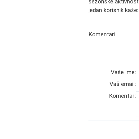
sezonske aktivnosti
jedan korisnik kaže
Komentari
Vaše ime:
Vaš email:
Komentar: