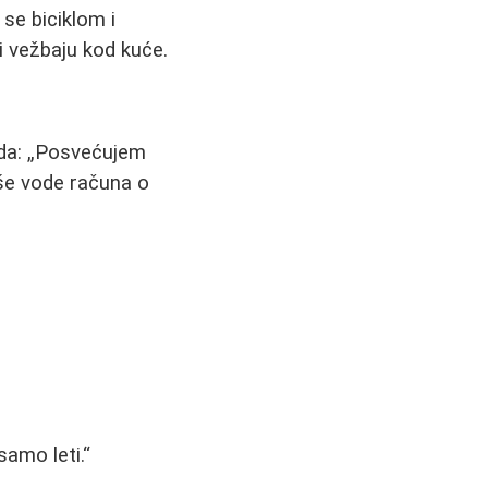
 se biciklom i
li vežbaju kod kuće.
da:
Posvećujem
še vode računa o
samo leti.