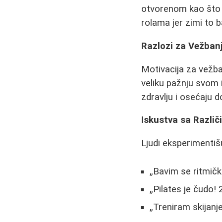
otvorenom kao što su
rolama jer zimi to b
Razlozi za Vežban
Motivacija za vežba
veliku pažnju svom 
zdravlju i osećaju d
Iskustva sa Razli
Ljudi eksperimentiš
Bavim se ritmičko
Pilates je čudo! 
Treniram skijanj