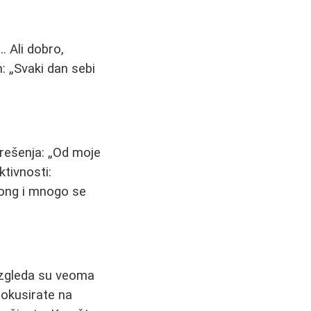
.. Ali dobro,
m:
Svaki dan sebi
 rešenja:
Od moje
tivnosti:
pong i mnogo se
 izgleda su veoma
fokusirate na