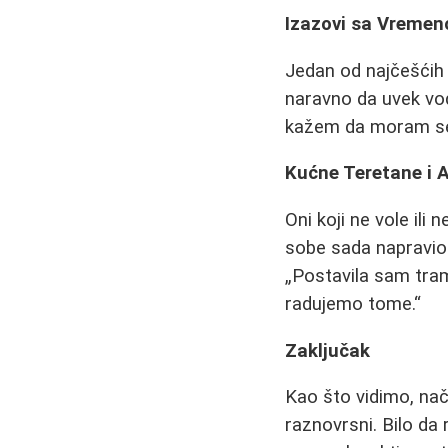
Izazovi sa Vremen
Jedan od najčešćih
naravno da uvek vo
kažem da moram se 
Kućne Teretane i A
Oni koji ne vole il
sobe sada napravio
Postavila sam tra
radujemo tome.
Zaključak
Kao što vidimo, nač
raznovrsni. Bilo da