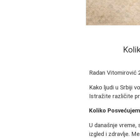
Koli
Radan Vitomirović
Kako ljudi u Srbiji 
Istražite različite 
Koliko Posvećujem
U današnje vreme, sv
izgled i zdravlje. M