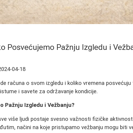
ko Posvećujemo Pažnju Izgledu i Vežb
2024-04-18
vode računa o svom izgledu i koliko vremena posvećuju t
pristume i savete za održavanje kondicije.
o Pažnju Izgledu i Vežbanju?
e više ljudi postaje svesno važnosti fizičke aktivnosti
eđutim, načini na koje pristupamo vežbanju mogu biti ve