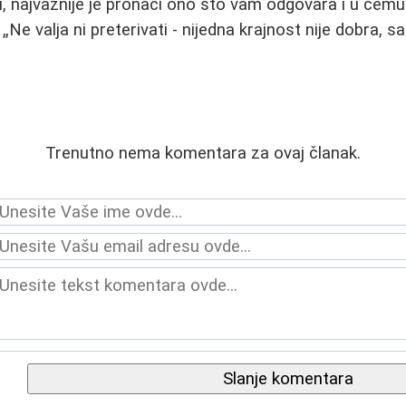
, najvažnije je pronaći ono što vam odgovara i u čemu
:
Ne valja ni preterivati - nijedna krajnost nije dobra,
Trenutno nema komentara za ovaj članak.
Slanje komentara