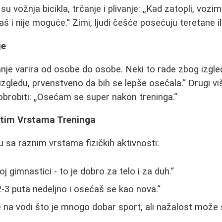
 vožnja bicikla, trčanje i plivanje:
Kad zatopli, vozim
aš i nije moguće.
Zimi, ljudi češće posećuju teretane i
je
nje varira od osobe do osobe. Neki to rade zbog izgle
izgledu, prvenstveno da bih se lepše osećala.
Drugi vi
obrobiti:
Osećam se super nakon treninga.
čitim Vrstama Treninga
u sa raznim vrstama fizičkih aktivnosti:
j gimnastici - to je dobro za telo i za duh.
2-3 puta nedeljno i osećaš se kao nova.
e na vodi što je mnogo dobar sport, ali nažalost može 