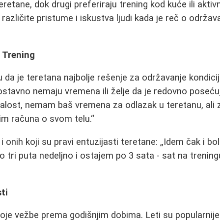
retane, dok drugi preferiraju trening kod kuće ili akti
različite pristume i iskustva ljudi kada je reč o održava
 Trening
 da je teretana najbolje rešenje za održavanje kondicije
stavno nemaju vremena ili želje da je redovno poseću
alost, nemam baš vremena za odlazak u teretanu, ali 
m računa o svom telu.
i onih koji su pravi entuzijasti teretane:
Idem čak i bo
 tri puta nedeljno i ostajem po 3 sata - sat na treningu
ti
oje vežbe prema godišnjim dobima. Leti su popularnije