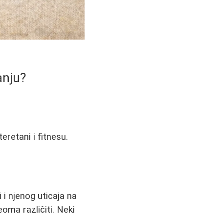
anju?
eretani i fitnesu.
 i njenog uticaja na
oma različiti. Neki