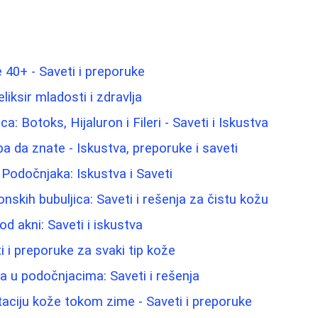
40+ - Saveti i preporuke
liksir mladosti i zdravlja
ca: Botoks, Hijaluron i Fileri - Saveti i Iskustva
a da znate - Iskustva, preporuke i saveti
 Podočnjaka: Iskustva i Saveti
nskih bubuljica: Saveti i rešenja za čistu kožu
od akni: Saveti i iskustva
ti i preporuke za svaki tip kože
ma u podočnjacima: Saveti i rešenja
taciju kože tokom zime - Saveti i preporuke