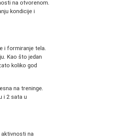
vnosti na otvorenom.
nju kondicije i
 i formiranje tela.
ju. Kao što jedan
zato koliko god
lesna na treninge.
 i 2 sata u
 aktivnosti na