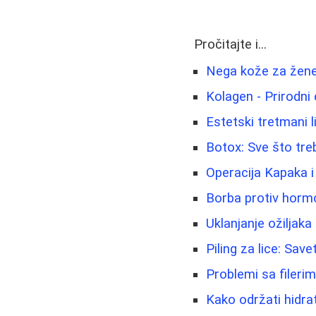
Pročitajte i...
Nega kože za žene 
Kolagen - Prirodni e
Estetski tretmani li
Botox: Sve što treb
Operacija Kapaka i
Borba protiv hormo
Uklanjanje ožiljaka 
Piling za lice: Save
Problemi sa fileri
Kako održati hidra