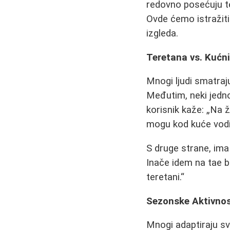
redovno posećuju te
Ovde ćemo istražiti 
izgleda.
Teretana vs. Kućni
Mnogi ljudi smatraju
Međutim, neki jedno
korisnik kaže:
Na ž
mogu kod kuće vodi
S druge strane, ima 
Inače idem na tae bo
teretani.
Sezonske Aktivnos
Mnogi adaptiraju sv