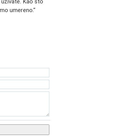
 uživate. Kao što
 samo umereno.