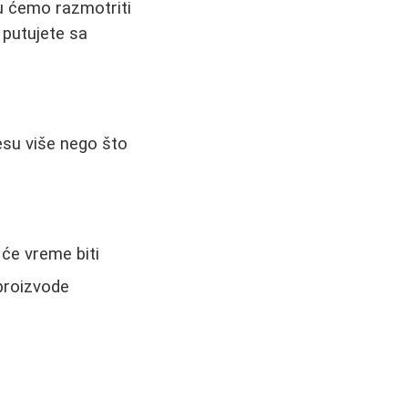
ku ćemo razmotriti
 putujete sa
esu više nego što
će vreme biti
proizvode