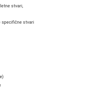
etne stvari,
e specifične stvari
e)
e