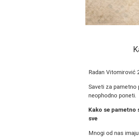
K
Radan Vitomirović
Saveti za pametno p
neophodno poneti.
Kako se pametno s
sve
Mnogi od nas imaju