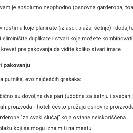
 vam je apsolutno neophodno (osnovna garderoba, toal
vnostima koje planirate (izlasci, plaža, šetnje) i dodajt
 i eliminišite duplikate i stvari koje možete kombinovati
krevet pre pakovanja da vidite koliko stvari imate
ri pakovanju
 putnika, evo najčešćih grešaka:
bično su dovoljne dve pari (udobne za šetnju i svečanij
ih proizvoda - hoteli često pružaju osnovne proizvod
derobe "za svaki slučaj" koja ostane neiskorišćena
a plažu koji se mogu iznajmiti na mestu