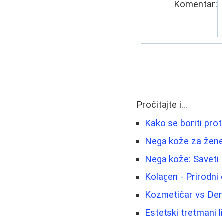
Komentar:
Pročitajte i...
Kako se boriti pro
Nega kože za žene 
Nega kože: Saveti 
Kolagen - Prirodni e
Kozmetičar vs Der
Estetski tretmani li