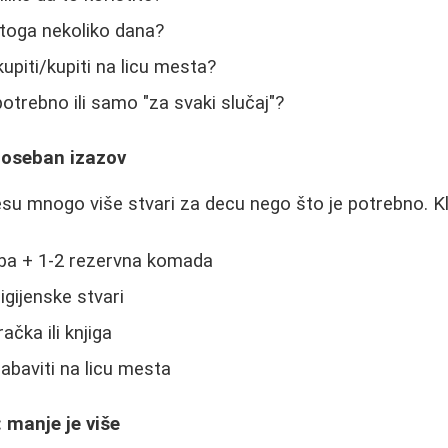
 toga nekoliko dana?
upiti/kupiti na licu mesta?
 potrebno ili samo "za svaki slučaj"?
poseban izazov
esu mnogo više stvari za decu nego što je potrebno. Klj
ba + 1-2 rezervna komada
 higijenske stvari
ačka ili knjiga
baviti na licu mesta
: manje je više