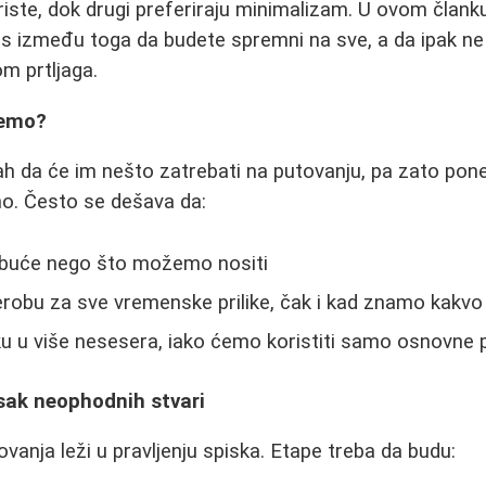
riste, dok drugi preferiraju minimalizam. U ovom član
ns između toga da budete spremni na sve, a da ipak ne
m prtljaga.
jemo?
rah da će im nešto zatrebati na putovanju, pa zato pon
no. Često se dešava da:
buće nego što možemo nositi
obu za sve vremenske prilike, čak i kad znamo kakvo 
 u više nesesera, iako ćemo koristiti samo osnovne 
sak neophodnih stvari
vanja leži u pravljenju spiska. Etape treba da budu: