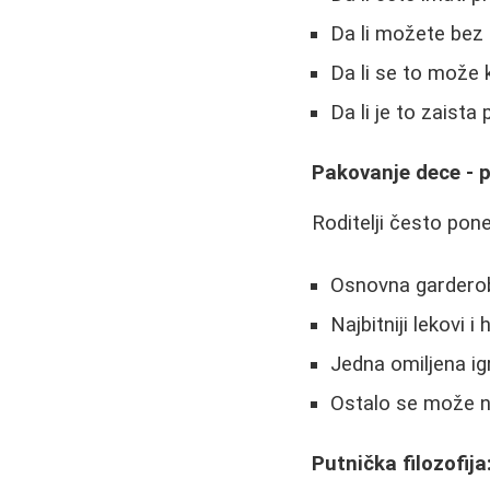
Da li možete bez
Da li se to može k
Da li je to zaista
Pakovanje dece - 
Roditelji često pon
Osnovna gardero
Najbitniji lekovi i
Jedna omiljena igr
Ostalo se može na
Putnička filozofija