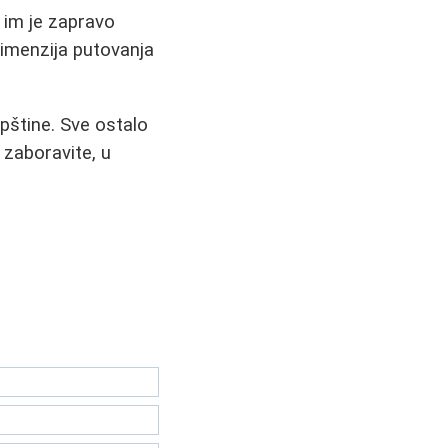
 im je zapravo
dimenzija putovanja
pštine. Sve ostalo
o zaboravite, u