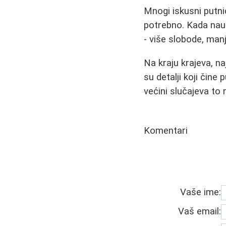
Mnogi iskusni putni
potrebno. Kada nauč
- više slobode, manj
Na kraju krajeva, n
su detalji koji čine
većini slučajeva to 
Komentari
Vaše ime:
Vaš email: