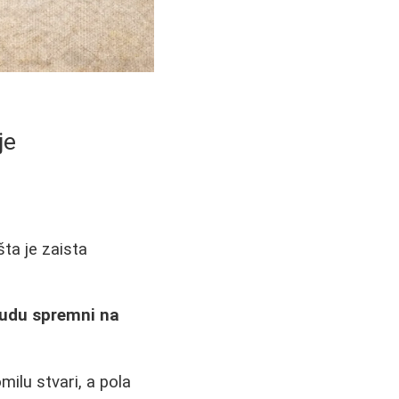
je
ta je zaista
budu spremni na
ilu stvari, a pola