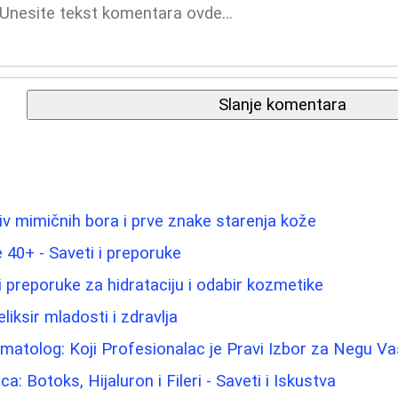
Slanje komentara
tiv mimičnih bora i prve znake starenja kože
40+ - Saveti i preporuke
i preporuke za hidrataciju i odabir kozmetike
liksir mladosti i zdravlja
matolog: Koji Profesionalac je Pravi Izbor za Negu V
ca: Botoks, Hijaluron i Fileri - Saveti i Iskustva