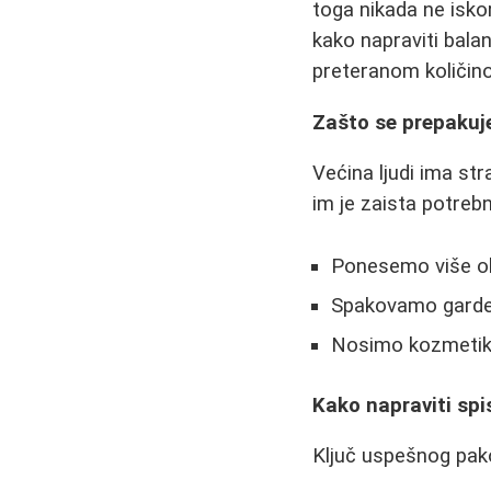
toga nikada ne isko
kako napraviti bala
preteranom količino
Zašto se prepaku
Većina ljudi ima st
im je zaista potreb
Ponesemo više o
Spakovamo garder
Nosimo kozmetiku
Kako napraviti spi
Ključ uspešnog pako