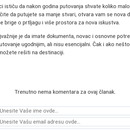
ci ističu da nakon godina putovanja shvate koliko malo
ite da putujete sa manje stvari, otvara vam se nova 
e brige o prtljagu i više prostora za nova iskustva.
ajvažnije je da imate dokumenta, novac i osnovne potre
 putovanje ugodnijim, ali nisu esencijalni. Čak i ako nešt
možete rešiti na destinaciji.
Trenutno nema komentara za ovaj članak.