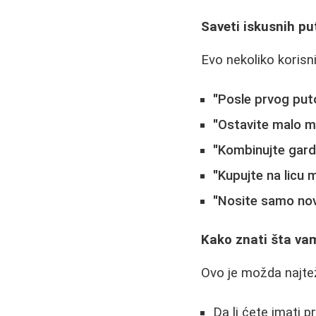
Saveti iskusnih pu
Evo nekoliko korisn
"Posle prvog puto
"Ostavite malo m
"Kombinujte gar
"Kupujte na licu 
"Nosite samo no
Kako znati šta va
Ovo je možda najtež
Da li ćete imati pr