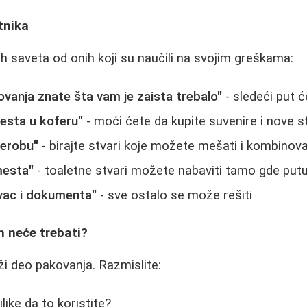
tnika
ih saveta od onih koji su naučili na svojim greškama:
vanja znate šta vam je zaista trebalo"
- sledeći put ćet
esta u koferu"
- moći ćete da kupite suvenire i nove s
derobu"
- birajte stvari koje možete mešati i kombinova
mesta"
- toaletne stvari možete nabaviti tamo gde putu
vac i dokumenta"
- sve ostalo se može rešiti
m neće trebati?
i deo pakovanja. Razmislite:
ilike da to koristite?