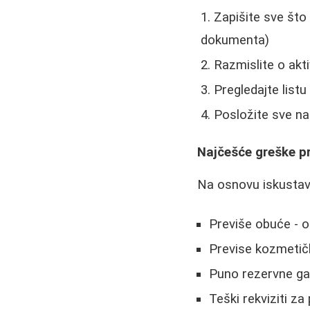
Zapišite sve što
dokumenta)
Razmislite o akti
Pregledajte listu
Posložite sve na 
Najčešće greške p
Na osnovu iskustava
Previše obuće - o
Previse kozmetičk
Puno rezervne gar
Teški rekviziti z