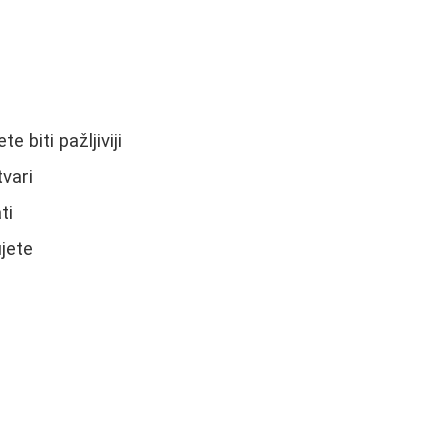
e biti pažljiviji
tvari
ti
jete