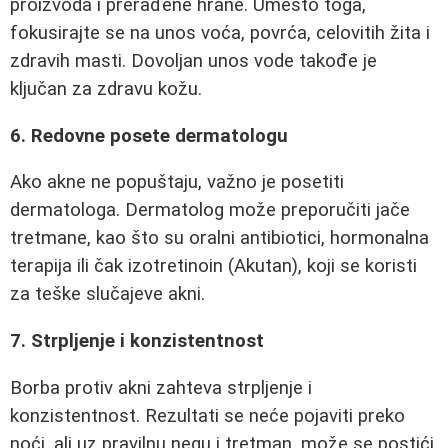
proizvoda i prerađene hrane. Umesto toga,
fokusirajte se na unos voća, povrća, celovitih žita i
zdravih masti. Dovoljan unos vode takođe je
ključan za zdravu kožu.
6. Redovne posete dermatologu
Ako akne ne popuštaju, važno je posetiti
dermatologa. Dermatolog može preporučiti jače
tretmane, kao što su oralni antibiotici, hormonalna
terapija ili čak izotretinoin (Akutan), koji se koristi
za teške slučajeve akni.
7. Strpljenje i konzistentnost
Borba protiv akni zahteva strpljenje i
konzistentnost. Rezultati se neće pojaviti preko
noći, ali uz pravilnu negu i tretman, može se postići