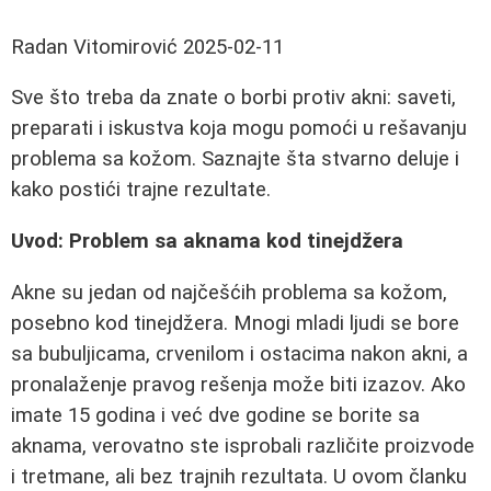
Radan Vitomirović
2025-02-11
Sve što treba da znate o borbi protiv akni: saveti,
preparati i iskustva koja mogu pomoći u rešavanju
problema sa kožom. Saznajte šta stvarno deluje i
kako postići trajne rezultate.
Uvod: Problem sa aknama kod tinejdžera
Akne su jedan od najčešćih problema sa kožom,
posebno kod tinejdžera. Mnogi mladi ljudi se bore
sa bubuljicama, crvenilom i ostacima nakon akni, a
pronalaženje pravog rešenja može biti izazov. Ako
imate 15 godina i već dve godine se borite sa
aknama, verovatno ste isprobali različite proizvode
i tretmane, ali bez trajnih rezultata. U ovom članku