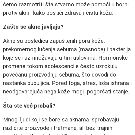
ćemo razmotriti šta stvarno može pomoći u borbi
protiv akni i kako postići zdravu i čistu kožu.
Zašto se akne javljaju?
Akne su posledica zapuštenih pora kože,
prekomernog lučenja sebuma (masnoće) i bakterija
koje se razmnožavaju u tim uslovima. Hormonske
promene tokom adolescencije često uzrokuju
povećanu proizvodnju sebuma, što dovodi do
nastanka bubuljica. Pored toga, stres, loša ishrana i
neodgovarajuća nega kože mogu pogoršati stanje.
Šta ste već probali?
Mnogi ljudi koji se bore sa aknama isprobavaju
različite proizvode i tretmane, ali bez trajnih