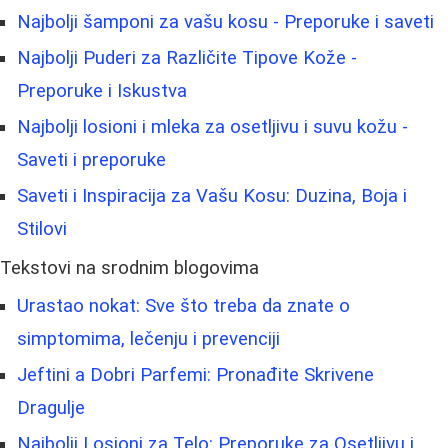
Najbolji šamponi za vašu kosu - Preporuke i saveti
Najbolji Puderi za Različite Tipove Kože -
Preporuke i Iskustva
Najbolji losioni i mleka za osetljivu i suvu kožu -
Saveti i preporuke
Saveti i Inspiracija za Vašu Kosu: Duzina, Boja i
Stilovi
Tekstovi na srodnim blogovima
Urastao nokat: Sve što treba da znate o
simptomima, lečenju i prevenciji
Jeftini a Dobri Parfemi: Pronađite Skrivene
Dragulje
Najbolji Losioni za Telo: Preporuke za Osetljivu i