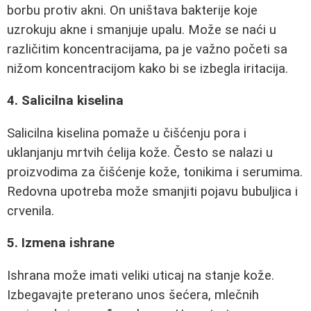
borbu protiv akni. On uništava bakterije koje
uzrokuju akne i smanjuje upalu. Može se naći u
različitim koncentracijama, pa je važno početi sa
nižom koncentracijom kako bi se izbegla iritacija.
4. Salicilna kiselina
Salicilna kiselina pomaže u čišćenju pora i
uklanjanju mrtvih ćelija kože. Često se nalazi u
proizvodima za čišćenje kože, tonikima i serumima.
Redovna upotreba može smanjiti pojavu bubuljica i
crvenila.
5. Izmena ishrane
Ishrana može imati veliki uticaj na stanje kože.
Izbegavajte preterano unos šećera, mlečnih