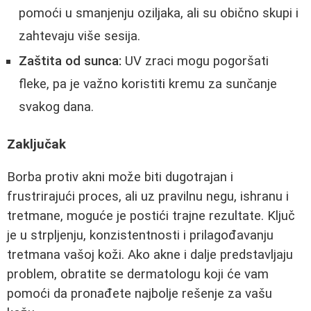
pomoći u smanjenju oziljaka, ali su obično skupi i
zahtevaju više sesija.
Zaštita od sunca:
UV zraci mogu pogoršati
fleke, pa je važno koristiti kremu za sunčanje
svakog dana.
Zaključak
Borba protiv akni može biti dugotrajan i
frustrirajući proces, ali uz pravilnu negu, ishranu i
tretmane, moguće je postići trajne rezultate. Ključ
je u strpljenju, konzistentnosti i prilagođavanju
tretmana vašoj koži. Ako akne i dalje predstavljaju
problem, obratite se dermatologu koji će vam
pomoći da pronađete najbolje rešenje za vašu