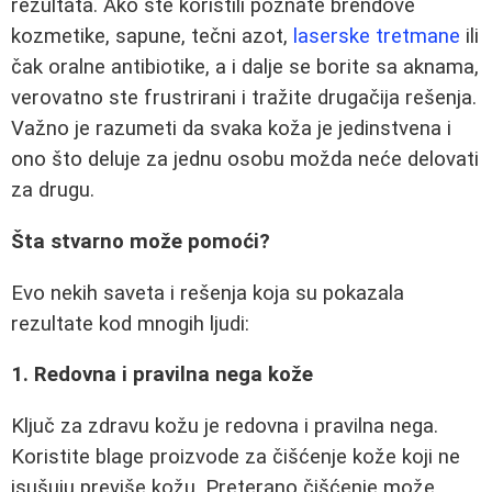
rezultata. Ako ste koristili poznate brendove
kozmetike, sapune, tečni azot,
laserske tretmane
ili
čak oralne antibiotike, a i dalje se borite sa aknama,
verovatno ste frustrirani i tražite drugačija rešenja.
Važno je razumeti da svaka koža je jedinstvena i
ono što deluje za jednu osobu možda neće delovati
za drugu.
Šta stvarno može pomoći?
Evo nekih saveta i rešenja koja su pokazala
rezultate kod mnogih ljudi:
1. Redovna i pravilna nega kože
Ključ za zdravu kožu je redovna i pravilna nega.
Koristite blage proizvode za čišćenje kože koji ne
isušuju previše kožu. Preterano čišćenje može