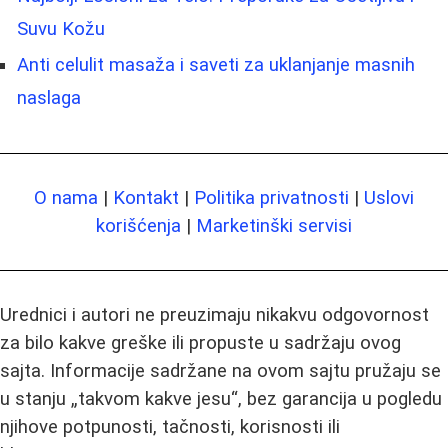
Suvu Kožu
Anti celulit masaža i saveti za uklanjanje masnih
naslaga
O nama
|
Kontakt
|
Politika privatnosti
|
Uslovi
korišćenja
|
Marketinški servisi
Urednici i autori ne preuzimaju nikakvu odgovornost
za bilo kakve greške ili propuste u sadržaju ovog
sajta. Informacije sadržane na ovom sajtu pružaju se
u stanju „takvom kakve jesu“, bez garancija u pogledu
njihove potpunosti, tačnosti, korisnosti ili