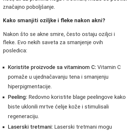
značajno poboljšanje.
Kako smanjiti oziljke i fleke nakon akni?
Nakon što se akne smire, često ostaju oziljci i
fleke. Evo nekih saveta za smanjenje ovih
posledica:
Koristite proizvode sa vitaminom C:
Vitamin C
pomaže u ujednačavanju tena i smanjenju
hiperpigmentacije.
Peeling:
Redovno koristite blage peelingove kako
biste uklonili mrtve ćelije kože i stimulisali
regeneraciju.
Laserski tretmani:
Laserski tretmani mogu