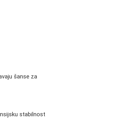
avaju šanse za
nsijsku stabilnost