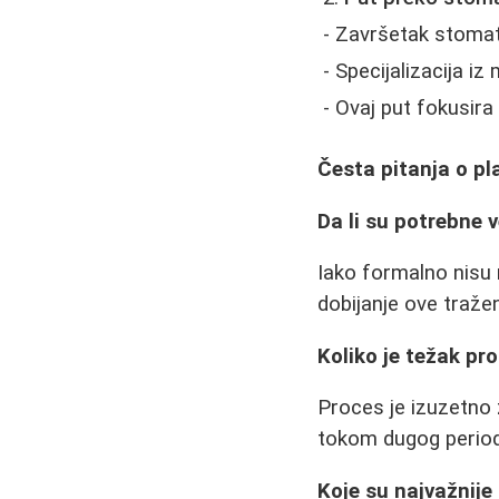
- Završetak stoma
- Specijalizacija iz
- Ovaj put fokusira 
Česta pitanja o pla
Da li su potrebne v
Iako formalno nisu
dobijanje ove tražen
Koliko je težak pr
Proces je izuzetno z
tokom dugog period
Koje su najvažnije