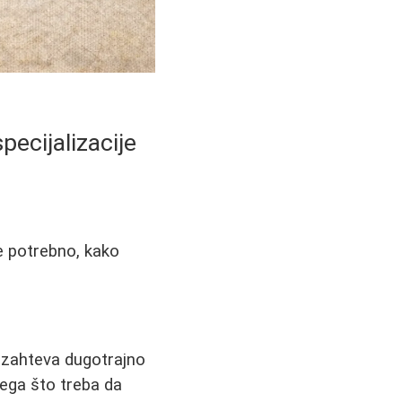
pecijalizacije
 je potrebno, kako
ja zahteva dugotrajno
vega što treba da