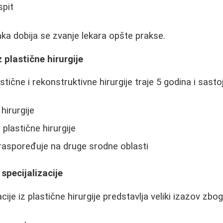
spit
ka dobija se zvanje lekara opšte prakse.
z plastične hirurgije
astične i rekonstruktivne hirurgije traje 5 godina i sasto
hirurgije
plastične hirurgije
raspoređuje na druge srodne oblasti
specijalizacije
cije iz plastične hirurgije predstavlja veliki izazov zbog