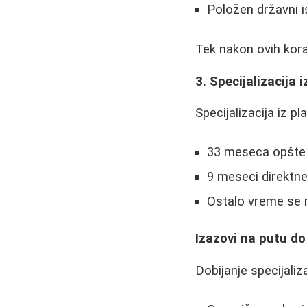
Položen državni i
Tek nakon ovih kora
3. Specijalizacija i
Specijalizacija iz pl
33 meseca opšte 
9 meseci direktne 
Ostalo vreme se 
Izazovi na putu do 
Dobijanje specijaliza