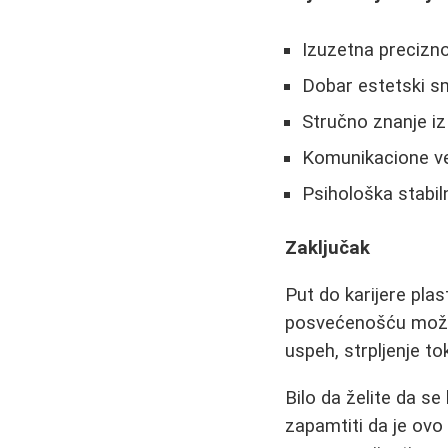
Izuzetna precizno
Dobar estetski s
Stručno znanje iz
Komunikacione v
Psihološka stabil
Zaključak
Put do karijere plas
posvećenošću može b
uspeh, strpljenje t
Bilo da želite da s
zapamtiti da je ovo