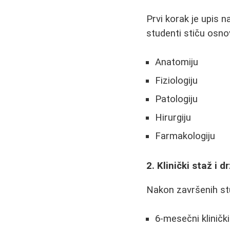
Prvi korak je upis n
studenti stiču osno
Anatomiju
Fiziologiju
Patologiju
Hirurgiju
Farmakologiju
2. Klinički staž i d
Nakon završenih stud
6-mesečni kliničk