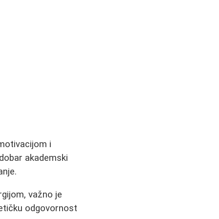
motivacijom i
u dobar akademski
anje.
rgijom, važno je
 etičku odgovornost