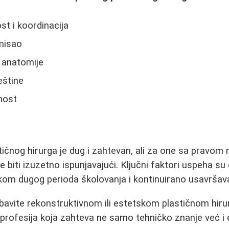
st i koordinacija
misao
 anatomije
eštine
nost
tičnog hirurga je dug i zahtevan, ali za one sa pravom 
iti izuzetno ispunjavajući. Ključni faktori uspeha s
okom dugog perioda školovanja i kontinuirano usavršav
e bavite rekonstruktivnom ili estetskom plastičnom hiru
 profesija koja zahteva ne samo tehničko znanje već i