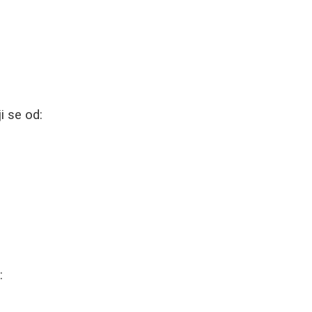
ji se od:
: