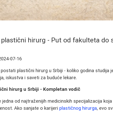
plastični hirurg - Put od fakulteta do s
2024-07-16
postati plastični hirurg u Srbiji - koliko godina studija
ija, iskustva i saveti za buduće lekare.
ični hirurg u Srbiji - Kompletan vodič
je jedna od najtraženijih medicinskih specijalizacija ko
enost. Ako sanjate o karijeri
plastičnog hirurga
, evo s