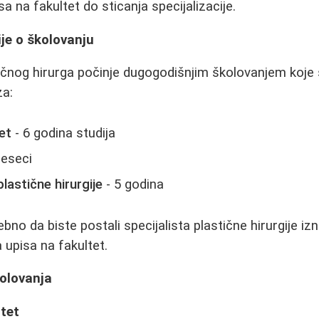
a na fakultet do sticanja specijalizacije.
je o školovanju
stičnog hirurga počinje dugogodišnjim školovanjem koje
za:
et
- 6 godina studija
eseci
plastične hirurgije
- 5 godina
no da biste postali specijalista plastične hirurgije i
upisa na fakultet.
kolovanja
ltet