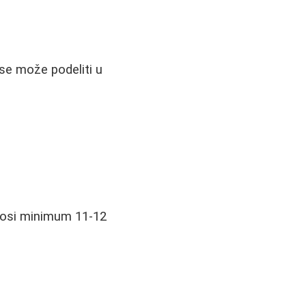
 se može podeliti u
znosi minimum 11-12