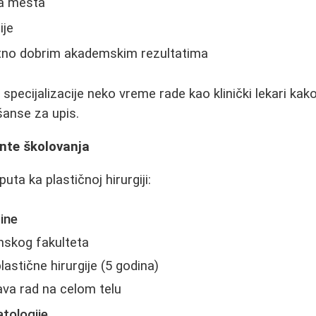
ja mesta
ije
tno dobrim akademskim rezultatima
specijalizacije neko vreme rade kao klinički lekari kako
šanse za upis.
ante školovanja
uta ka plastičnoj hirurgiji:
ine
nskog fakulteta
plastične hirurgije (5 godina)
va rad na celom telu
tologije