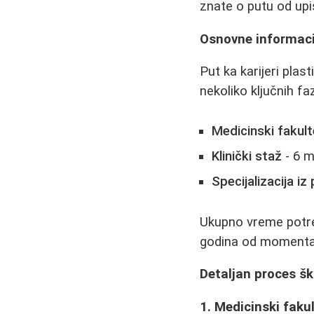
znate o putu od upis
Osnovne informaci
Put ka karijeri pla
nekoliko ključnih fa
Medicinski fakult
Klinički staž
- 6 m
Specijalizacija iz 
Ukupno vreme potreb
godina od momenta 
Detaljan proces š
1. Medicinski faku