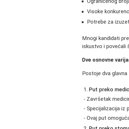
Ograničenog bro
Visoke konkurenc
Potrebe za izuze
Mnogi kandidati pre 
iskustvo i povećali 
Dve osnovne varij
Postoje dva glavna p
Put preko medic
- Završetak medici
- Specijalizacija iz 
- Ovaj put omoguća
Put preko stoma