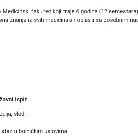
a Medicinski fakultet koji traje 6 godina (12 semestara
vna znanja iz svih medicinskih oblasti sa posebnim na
ržavni ispit
ija, sledi:
i staž u bolničkim uslovima