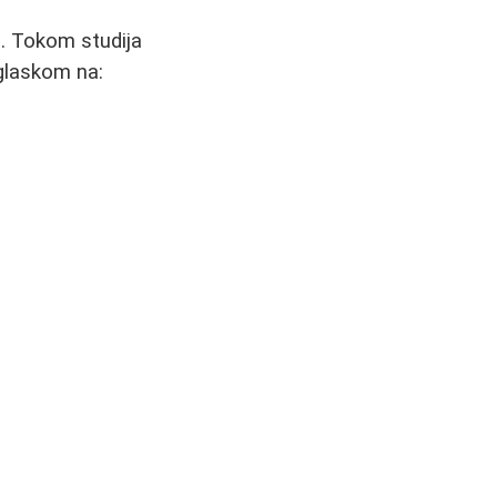
). Tokom studija
glaskom na: