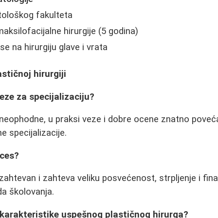
tološkog fakulteta
 maksilofacijalne hirurgije (5 godina)
se na hirurgiju glave i vrata
stičnoj hirurgiji
eze za specijalizaciju?
 neophodne, u praksi veze i dobre ocene znatno poveć
e specijalizacije.
oces?
ahtevan i zahteva veliku posvećenost, strpljenje i fina
a školovanja.
 karakteristike uspešnog plastičnog hirurga?