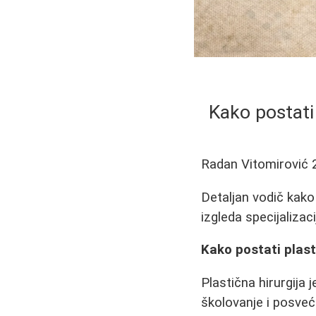
Kako postati 
Radan Vitomirović
Detaljan vodič kako 
izgleda specijalizac
Kako postati plast
Plastična hirurgija 
školovanje i posveć