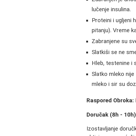
lučenje insulina.
Proteini i ugljeni
pitanju). Vreme ka
Zabranjene su sve
Slatkiši se ne sme
Hleb, testenine i
Slatko mleko nije 
mleko i sir su doz
Raspored Obroka: 
Doručak (8h - 10h):
Izostavljanje doručk