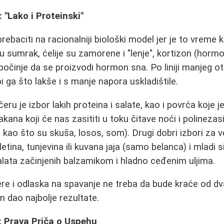
 "Lako i Proteinski"
baciti na racionalniji biološki model jer je to vreme k
 u sumrak, ćelije su zamorene i "lenje", kortizon (horm
počinje da se proizvodi hormon sna. Po liniji manjeg ot
 ga što lakše i s manje napora uskladištile.
eru je izbor lakih proteina i salate, kao i povrća koje j
kana koji će nas zasititi u toku čitave noći i polineza
 kao što su skuša, losos, som). Drugi dobri izbori za v
teletina, tunjevina ili kuvana jaja (samo belanca) i mladi
salata začinjenih balzamikom i hladno ceđenim uljima.
e i odlaska na spavanje ne treba da bude kraće od dva
m dao najbolje rezultate.
: Prava Priča o Uspehu