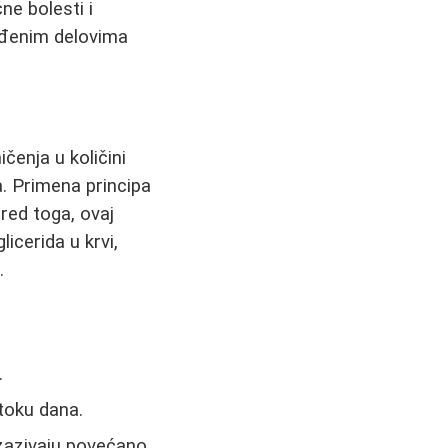
e bolesti i
đenim delovima
čenja u količini
a. Primena principa
red toga, ovaj
icerida u krvi,
.
.
toku dana.
izazivaju povećano