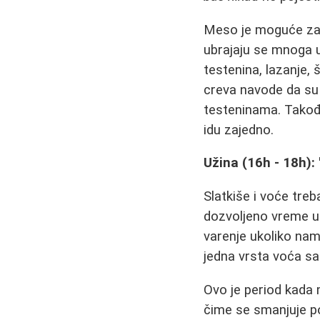
Meso je moguće zame
ubrajaju se mnoga u
testenina, lazanje
creva navode da su
testeninama. Takođ
idu zajedno.
Užina (16h - 18h):
Slatkiše i voće tre
dozvoljeno vreme u 
varenje ukoliko nam
jedna vrsta voća sa
Ovo je period kada m
čime se smanjuje p