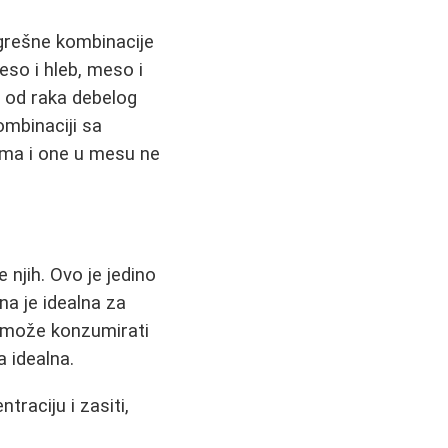
ogrešne kombinacije
eso i hleb, meso i
 od raka debelog
mbinaciji sa
ama i one u mesu ne
njih. Ovo je jedino
a je idealna za
e može konzumirati
 idealna.
traciju i zasiti,