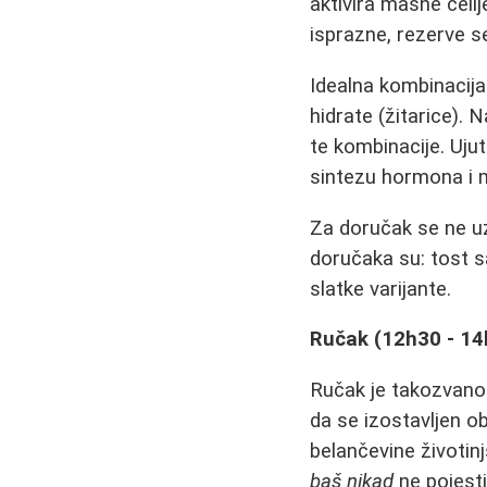
aktivira masne ćeli
isprazne, rezerve se
Idealna kombinacija
hidrate (žitarice).
te kombinacije. Uju
sintezu hormona i 
Za doručak se ne uz
doručaka su: tost sa
slatke varijante.
Ručak (12h30 - 14h
Ručak je takozvano 
da se izostavljen 
belančevine životinj
baš nikad
ne pojest