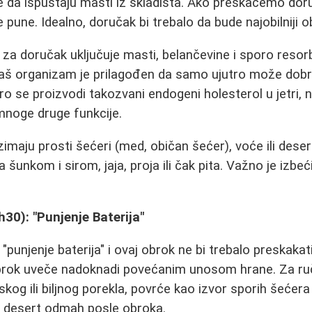
je da ispuštaju masti iz skladišta. Ako preskačemo do
 pune. Idealno, doručak bi trebalo da bude najobilniji 
 za doručak uključuje masti, belančevine i sporo resor
 Naš organizam je prilagođen da samo ujutro može dobro 
tro se proizvodi takozvani endogeni holesterol u jetri,
mnoge druge funkcije.
imaju prosti šećeri (med, običan šećer), voće ili deser
 šunkom i sirom, jaja, proja ili čak pita. Važno je izbeći
30): "Punjenje Baterija"
"punjenje baterija" i ovaj obrok ne bi trebalo preskaka
obrok uveče nadoknadi povećanim unosom hrane. Za ru
skog ili biljnog porekla, povrće kao izvor sporih šećera 
i desert odmah posle obroka.