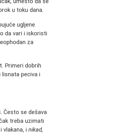
ručak, umesto da se
obrok u toku dana.
bujuće ugljene
da vari i iskoristi
 neophodan za
t. Primeri dobrih
 lisnata peciva i
ti. Često se dešava
čak treba uzimati
i vlakana, i
nikad,