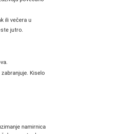
k ili večera u
ste jutro.
ova.
 zabranjuje. Kiselo
 uzimanje namirnica