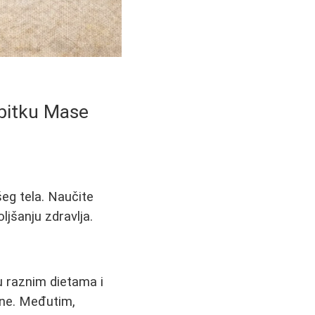
bitku Mase
šeg tela. Naučite
jšanju zdravlja.
u raznim dietama i
ane. Međutim,