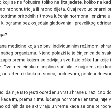
p koji se ne fokusira toliko na
šta jedete
, koliko na
kad
ao hrononutricija ili hrono dijeta. Ovaj revolucionarni p
itostima prirodnih ritmova lučenja hormona i enzima u
 kilograma bez osjećaja gladovanja i prevelikog odrican
ija?
rana medicine koja se bavi individualnim režimom ishr
našeg organizma. Njeno polazište je činjenica da sva
 zapis prema kojem se odvijaju sve fiziološke funkcije 
e. Ova medicinska disciplina sačinila je najprecizniju k
, određenu izlaskom sunca, podnevom, poslepodnevo
nici da nije isto jesti određenu vrstu hrane u različito 
kada im, prema ritmu lučenja hormona i enzima, nije 
mo od njih da se aktiviraju u vreme kada se one prirod