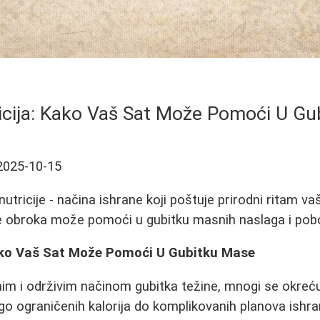
icija: Kako Vaš Sat Može Pomoći U Gu
2025-10-15
nutricije - načina ishrane koji poštuje prirodni ritam va
 obroka može pomoći u gubitku masnih naslaga i pobol
ako Vaš Sat Može Pomoći U Gubitku Mase
nim i održivim načinom gubitka težine, mnogi se okreć
o ograničenih kalorija do komplikovanih planova ishr