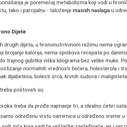
onašanja je poremećaj metabolizma koji vodi u hroničn
u, tako i parcijalnu - taloženje
masnih naslaga
u odre
rono Dijete
h drugih dijeta, u hrononutritivnom režimu nema ograni
ji brojanje kalorija, nema spiskova recepata po danim
do trajnog gubitka viška kilograma bez velike muke. Po
tizanje normalnih vrednosti šećera, holesterola i trigl
k dijabetesa, bolesti srca, krvnih sudova i maligniteta
e treba poštovati su:
oka treba da prođe najmanje tri, a idealno četiri sata
i samo određenu vrstu namirnica u određeno vreme u 
 svih pića koja sadrže veštačke zaslađivače, jer i oni 