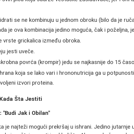
 hidrati se ne kombinuju u jednom obroku (bilo da je ruča
da je ova kombinacija jedino moguća, čak i poželjna, je
 vrste grickalica između obroka.
ju jesti uveče.
 skrobna povrća (krompir) jedu se najkasnije do 15 čas
hrana koja se lako vari i hrononutricija ga u potpunosti
voljeni izvori proteina.
Kada Šta Jestiti
 "Budi Jak i Obilan"
a je najteži mogući prekršaj u ishrani. Jedino jutarnje