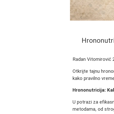
Hrononutr
Radan Vitomirović
Otkrijte tajnu hrono
kako pravilno vreme
Hrononutricija: K
U potrazi za efikas
metodama, od strog