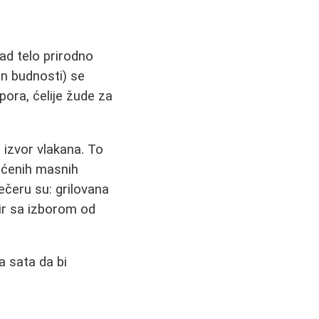
ad telo prirodno
on budnosti) se
pora, ćelije žude za
e izvor vlakana. To
sićenih masnih
ečeru su: grilovana
 sir sa izborom od
 sata da bi