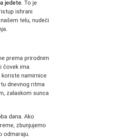
a jedete
. To je
ristup ishrani
 našem telu, nudeći
ja.
ane prema prirodnim
ki čovek ima
i koriste namirnice
artu dnevnog ritma
m, zalaskom sunca
doba dana. Ako
vreme, zbunjujemo
no odmaraju.