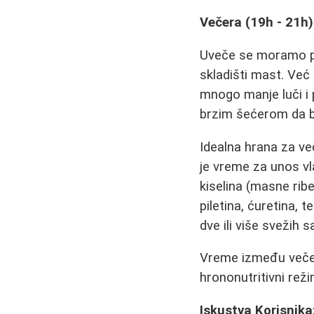
Večera (19h - 21h):
Uveče se moramo pre
skladišti mast. Već
mnogo manje luči i 
brzim šećerom da bi
Idealna hrana za več
je vreme za unos vla
kiselina (masne ribe
piletina, ćuretina, 
dve ili više svežih 
Vreme između večer
hrononutritivni reži
Iskustva Korisnika