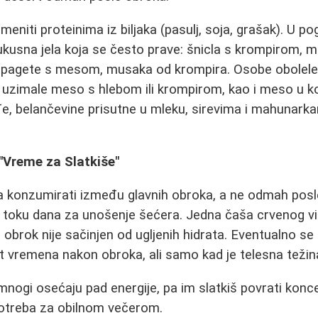
niti proteinima iz biljaka (pasulj, soja, grašak). U p
kusna jela koja se često prave: šnicla s krompirom, m
, špagete s mesom, musaka od krompira. Osobe obolele
 uzimale meso s hlebom ili krompirom, kao i meso u ko
e, belančevine prisutne u mleku, sirevima i mahunark
 "Vreme za Slatkiše"
ba konzumirati između glavnih obroka, a ne odmah posle 
toku dana za unošenje šećera. Jedna čaša crvenog vin
 obrok nije sačinjen od ugljenih hidrata. Eventualno s
t vremena nakon obroka, ali samo kad je telesna težina
nogi osećaju pad energije, pa im slatkiš povrati koncen
otreba za obilnom večerom.