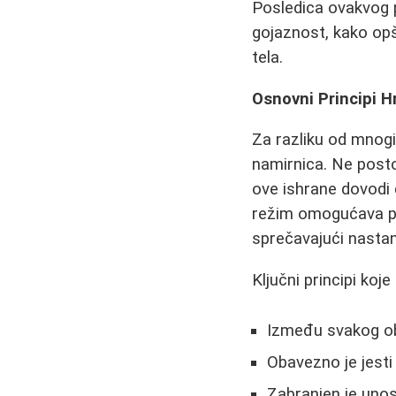
Posledica ovakvog p
gojaznost, kako opšt
tela.
Osnovni Principi H
Za razliku od mnogi
namirnica. Ne posto
ove ishrane dovodi 
režim omogućava pos
sprečavajući nastana
Ključni principi koj
Između svakog obr
Obavezno je jest
Zabranjen je unos