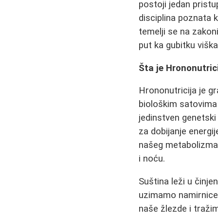
postoji jedan pristu
disciplina poznata k
temelji se na zakon
put ka gubitku viška
Šta je Hrononutric
Hrononutricija je g
biološkim satovima 
jedinstven genetski
za dobijanje energij
našeg metabolizma
i noću.
Suština leži u činje
uzimamo namirnice 
naše žlezde i traži