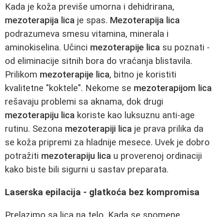
Kada je koža previše umorna i dehidrirana,
mezoterapija lica
je spas.
Mezoterapija lica
podrazumeva smesu vitamina, minerala i
aminokiselina. Učinci
mezoterapije lica
su poznati -
od eliminacije sitnih bora do vraćanja blistavila.
Prilikom
mezoterapije lica
, bitno je koristiti
kvalitetne "koktele". Nekome se
mezoterapijom lica
rešavaju problemi sa aknama, dok drugi
mezoterapiju lica
koriste kao luksuznu anti-age
rutinu. Sezona
mezoterapiji lica
je prava prilika da
se koža pripremi za hladnije mesece. Uvek je dobro
potražiti
mezoterapiju lica
u proverenoj ordinaciji
kako biste bili sigurni u sastav preparata.
Laserska epilacija - glatkoća bez kompromisa
Prelazimo sa lica na telo. Kada se spomene