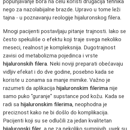
popunjavanje bora na čelu koristi drugačija tehnika
nego za nazolabijalne brazde. Upravo u tome leži
tajna - u poznavanju reologije hijaluronskog filera.
Mnogi pacijenti postavljaju pitanje trajnosti. Iako se
često spekuliše o efektu koji traje svega nekoliko
meseci, realnost je kompleksnija. Dugotrajnost
zavisi od metabolizma pojedinca i vrste
hijaluronskih filera
. Neki noviji preparati obećavaju
vidljiv efekat i do dve godine, posebno kada se
koriste u zonama sa manje mimike. Važno je
razumeti da aplikacija
hijaluronskim filerima
nije
samo puko "guranje" supstance pod kožu. Kada se
radi sa
hijaluronskim filerima
, neophodna je
preciznost kako ne bi došlo do komplikacija.
Pacijenti koji su se odlučili za jedan kvalitetan
hijaluronski filer
, a ne za nekoliko sumnjivih, uvek su