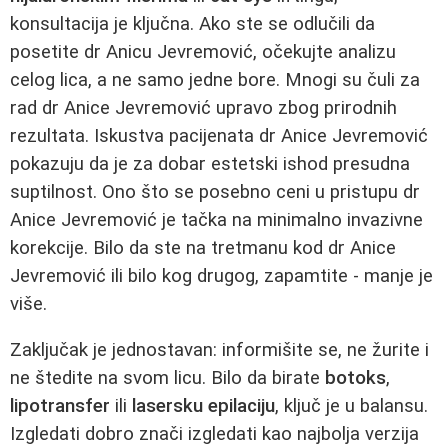
konsultacija je ključna. Ako ste se odlučili da
posetite dr Anicu Jevremović, očekujte analizu
celog lica, a ne samo jedne bore. Mnogi su čuli za
rad dr Anice Jevremović upravo zbog prirodnih
rezultata. Iskustva pacijenata dr Anice Jevremović
pokazuju da je za dobar estetski ishod presudna
suptilnost. Ono što se posebno ceni u pristupu dr
Anice Jevremović je tačka na minimalno invazivne
korekcije. Bilo da ste na tretmanu kod dr Anice
Jevremović ili bilo kog drugog, zapamtite - manje je
više.
Zaključak je jednostavan: informišite se, ne žurite i
ne štedite na svom licu. Bilo da birate
botoks
,
lipotransfer
ili
lasersku epilaciju
, ključ je u balansu.
Izgledati dobro znači izgledati kao najbolja verzija