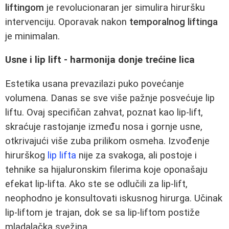
liftingom
je revolucionaran jer simulira hiruršku
intervenciju. Oporavak nakon
temporalnog liftinga
je minimalan.
Usne i lip lift - harmonija donje trećine lica
Estetika usana prevazilazi puko povećanje
volumena. Danas se sve više pažnje posvećuje lip
liftu. Ovaj specifičan zahvat, poznat kao lip-lift,
skraćuje rastojanje između nosa i gornje usne,
otkrivajući više zuba prilikom osmeha. Izvođenje
hirurškog
lip lifta
nije za svakoga, ali postoje i
tehnike sa hijaluronskim filerima koje oponašaju
efekat lip-lifta. Ako ste se odlučili za lip-lift,
neophodno je konsultovati iskusnog hirurga. Učinak
lip-liftom je trajan, dok se sa lip-liftom postiže
mladalačka svežina.