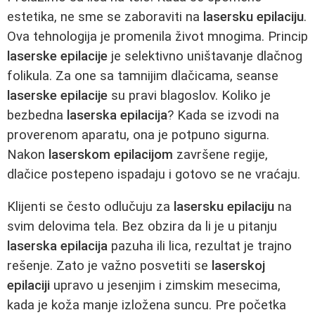
estetika, ne sme se zaboraviti na
lasersku epilaciju
.
Ova tehnologija je promenila život mnogima. Princip
laserske epilacije
je selektivno uništavanje dlačnog
folikula. Za one sa tamnijim dlačicama, seanse
laserske epilacije
su pravi blagoslov. Koliko je
bezbedna
laserska epilacija
? Kada se izvodi na
proverenom aparatu, ona je potpuno sigurna.
Nakon
laserskom epilacijom
završene regije,
dlačice postepeno ispadaju i gotovo se ne vraćaju.
Klijenti se često odlučuju za
lasersku epilaciju
na
svim delovima tela. Bez obzira da li je u pitanju
laserska epilacija
pazuha ili lica, rezultat je trajno
rešenje. Zato je važno posvetiti se
laserskoj
epilaciji
upravo u jesenjim i zimskim mesecima,
kada je koža manje izložena suncu. Pre početka