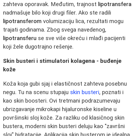
zahteva oporavak. Međutim, trajnost
lipotransfera
nadmašuje bilo koji drugi filer. Ako ste radili
lipotransferom
volumizaciju lica, rezultati mogu
trajati godinama. Zbog svega navedenog,
lipotransferu
se sve više okreću i mlađi pacijenti
koji žele dugotrajno rešenje.
Skin busteri i stimulatori kolagena - buđenje
kože
Koža koja gubi sjaj i elastičnost zahteva posebnu
negu. Tu na scenu stupaju
skin busteri
, poznati i
kao skin boosteri. Ovi tretmani podrazumevaju
ubrizgavanje mikrokapi hijaluronske kiseline u
površinski sloj kože. Za razliku od klasičnog skin
bustera, moderni skin busteri deluju kao "završni
sloj" hidratacije. Aplikacija skin busterom je idealna