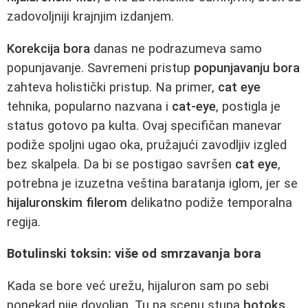
zadovoljniji krajnjim izdanjem.
Korekcija bora
danas ne podrazumeva samo
popunjavanje. Savremeni pristup
popunjavanju bora
zahteva holistički pristup. Na primer,
cat eye
tehnika, popularno nazvana i
cat-eye
, postigla je
status gotovo pa kulta. Ovaj specifičan manevar
podiže spoljni ugao oka, pružajući zavodljiv izgled
bez skalpela. Da bi se postigao savršen
cat eye
,
potrebna je izuzetna veština baratanja iglom, jer se
hijaluronskim filerom
delikatno podiže temporalna
regija.
Botulinski toksin: više od smrzavanja bora
Kada se bore već urežu, hijaluron sam po sebi
ponekad nije dovoljan. Tu na scenu stupa
botoks
.