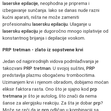
laserske epilacije
, neophodna je priprema i
izbegavanje sunčanja. Iako se danas nude razni
kućni aparati, ništa ne može zameniti
profesionalnu
lasersku epilaciju
. Ulaganje u
lasersku epilaciju
je dugoročno mnogo isplativije od
konstantnog brijanja i depilacije voskom.
PRP tretman - zlato iz sopstvene krvi
Jedan od najprirodnijih vidova podmlađivanja je
takozvani
PRP tretman
. U svojoj suštini,
PRP
predstavlja plazmu obogaćenu trombocitima.
Uzimanjem krvi i njenom obradom, dobijamo moćan
eliksir faktora rasta. Ono što je sjajno kod
prp
tretmana
je što je autolog, što znači da nema
šanse za alergijsku reakciju. Za šta je dobar
prp
?
Može se reći da je
prp
odličan u kombinaciji sa