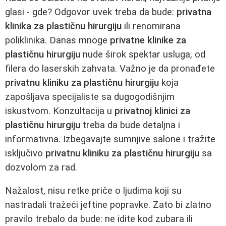
glasi - gde? Odgovor uvek treba da bude:
privatna
klinika za plastičnu hirurgiju
ili renomirana
poliklinika. Danas mnoge
privatne klinike za
plastičnu hirurgiju
nude širok spektar usluga, od
filera do laserskih zahvata. Važno je da pronađete
privatnu kliniku za plastičnu hirurgiju
koja
zapošljava specijaliste sa dugogodišnjim
iskustvom. Konzultacija u
privatnoj klinici za
plastičnu hirurgiju
treba da bude detaljna i
informativna. Izbegavajte sumnjive salone i tražite
isključivo
privatnu kliniku za plastičnu hirurgiju
sa
dozvolom za rad.
Nažalost, nisu retke priče o ljudima koji su
nastradali tražeći jeftine popravke. Zato bi zlatno
pravilo trebalo da bude: ne idite kod zubara ili