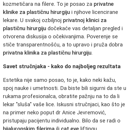
kozmetičara na filere. To je posao za
privatne
klinike za plastičnu hirurgiju
i njihove licencirane
lekare. U svakoj ozbiljnoj
privatnoj klinici za
plastičnu hirurgiju
dočekaće vas detaljan pregled i
otvorena diskusija o očekivanjima. Poverenje se
stiče transparentnošću, a to upravo i pruža dobra
privatna klinika za plastičnu hirurgiju
.
Savet stručnjaka - kako do najboljeg rezultata
Estetika nije samo posao, to je, kako neki kažu,
spoj nauke i umetnosti. Da biste bili sigurni da ste u
rukama profesionalca, obratite pažnju na to da li
lekar "sluša" vaše lice. Iskusni stručnjaci, kao što je
na primer neko poput dr Anice Jevremović,
pristupaju pacijentu individualno. Bilo da se radi o
hijaluronskim filerima
ili
cat eye
liftingu,