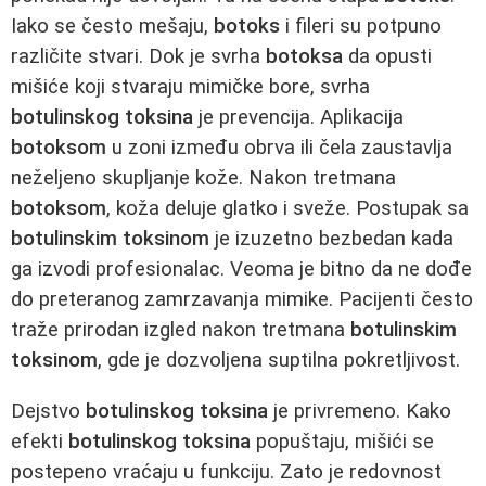
Iako se često mešaju,
botoks
i fileri su potpuno
različite stvari. Dok je svrha
botoksa
da opusti
mišiće koji stvaraju mimičke bore, svrha
botulinskog toksina
je prevencija. Aplikacija
botoksom
u zoni između obrva ili čela zaustavlja
neželjeno skupljanje kože. Nakon tretmana
botoksom
, koža deluje glatko i sveže. Postupak sa
botulinskim toksinom
je izuzetno bezbedan kada
ga izvodi profesionalac. Veoma je bitno da ne dođe
do preteranog zamrzavanja mimike. Pacijenti često
traže prirodan izgled nakon tretmana
botulinskim
toksinom
, gde je dozvoljena suptilna pokretljivost.
Dejstvo
botulinskog toksina
je privremeno. Kako
efekti
botulinskog toksina
popuštaju, mišići se
postepeno vraćaju u funkciju. Zato je redovnost