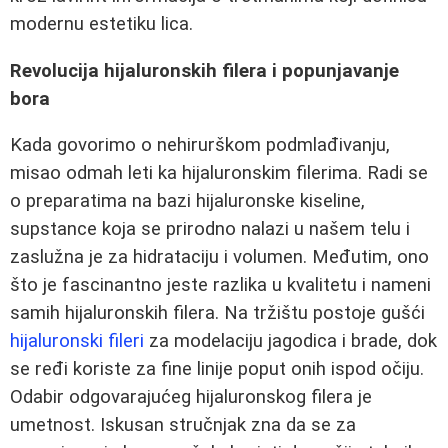
modernu estetiku lica.
Revolucija hijaluronskih filera i popunjavanje
bora
Kada govorimo o nehirurškom podmlađivanju,
misao odmah leti ka hijaluronskim filerima. Radi se
o preparatima na bazi hijaluronske kiseline,
supstance koja se prirodno nalazi u našem telu i
zaslužna je za hidrataciju i volumen. Međutim, ono
što je fascinantno jeste razlika u kvalitetu i nameni
samih hijaluronskih filera. Na tržištu postoje gušći
hijaluronski fileri
za modelaciju jagodica i brade, dok
se ređi koriste za fine linije poput onih ispod očiju.
Odabir odgovarajućeg hijaluronskog filera je
umetnost. Iskusan stručnjak zna da se za