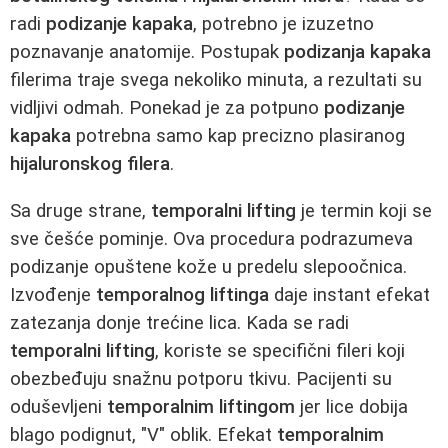
radi
podizanje kapaka
, potrebno je izuzetno
poznavanje anatomije. Postupak
podizanja kapaka
filerima traje svega nekoliko minuta, a rezultati su
vidljivi odmah. Ponekad je za potpuno
podizanje
kapaka
potrebna samo kap precizno plasiranog
hijaluronskog filera
.
Sa druge strane,
temporalni lifting
je termin koji se
sve češće pominje. Ova procedura podrazumeva
podizanje opuštene kože u predelu slepoočnica.
Izvođenje
temporalnog liftinga
daje instant efekat
zatezanja donje trećine lica. Kada se radi
temporalni lifting
, koriste se specifični fileri koji
obezbeđuju snažnu potporu tkivu. Pacijenti su
oduševljeni
temporalnim liftingom
jer lice dobija
blago podignut, "V" oblik. Efekat
temporalnim