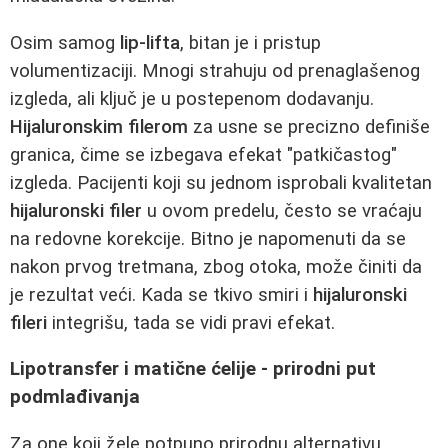
Osim samog
lip-lifta
, bitan je i pristup
volumentizaciji. Mnogi strahuju od prenaglašenog
izgleda, ali ključ je u postepenom dodavanju.
Hijaluronskim filerom
za usne se precizno definiše
granica, čime se izbegava efekat "patkičastog"
izgleda. Pacijenti koji su jednom isprobali kvalitetan
hijaluronski filer
u ovom predelu, često se vraćaju
na redovne korekcije. Bitno je napomenuti da se
nakon prvog tretmana, zbog otoka, može činiti da
je rezultat veći. Kada se tkivo smiri i
hijaluronski
fileri
integrišu, tada se vidi pravi efekat.
Lipotransfer i matične ćelije - prirodni put
podmlađivanja
Za one koji žele potpuno prirodnu alternativu