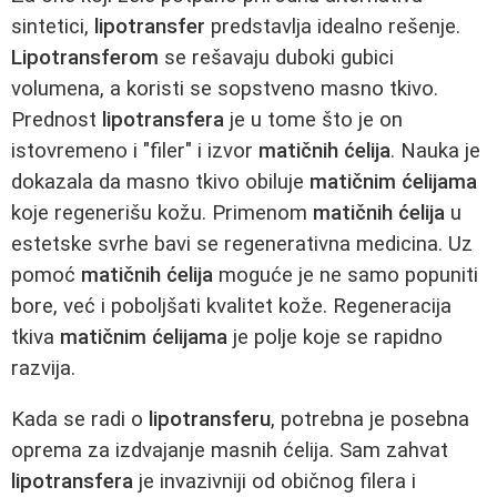
sintetici,
lipotransfer
predstavlja idealno rešenje.
Lipotransferom
se rešavaju duboki gubici
volumena, a koristi se sopstveno masno tkivo.
Prednost
lipotransfera
je u tome što je on
istovremeno i "filer" i izvor
matičnih ćelija
. Nauka je
dokazala da masno tkivo obiluje
matičnim ćelijama
koje regenerišu kožu. Primenom
matičnih ćelija
u
estetske svrhe bavi se regenerativna medicina. Uz
pomoć
matičnih ćelija
moguće je ne samo popuniti
bore, već i poboljšati kvalitet kože. Regeneracija
tkiva
matičnim ćelijama
je polje koje se rapidno
razvija.
Kada se radi o
lipotransferu
, potrebna je posebna
oprema za izdvajanje masnih ćelija. Sam zahvat
lipotransfera
je invazivniji od običnog filera i