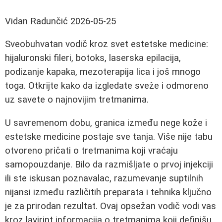
Vidan Radunčić
2026-05-25
Sveobuhvatan vodič kroz svet estetske medicine:
hijaluronski fileri, botoks, laserska epilacija,
podizanje kapaka, mezoterapija lica i još mnogo
toga. Otkrijte kako da izgledate sveže i odmoreno
uz savete o najnovijim tretmanima.
U savremenom dobu, granica između nege kože i
estetske medicine postaje sve tanja. Više nije tabu
otvoreno pričati o tretmanima koji vraćaju
samopouzdanje. Bilo da razmišljate o prvoj injekciji
ili ste iskusan poznavalac, razumevanje suptilnih
nijansi između različitih preparata i tehnika ključno
je za prirodan rezultat. Ovaj opsežan vodič vodi vas
kroz lavirint informacija o tretmanima koji definišu