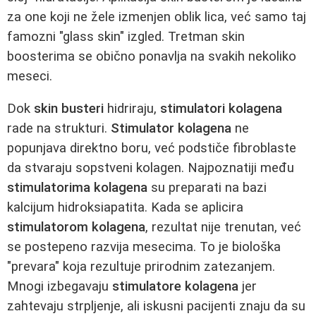
za one koji ne žele izmenjen oblik lica, već samo taj
famozni "glass skin" izgled. Tretman skin
boosterima se obično ponavlja na svakih nekoliko
meseci.
Dok
skin busteri
hidriraju,
stimulatori kolagena
rade na strukturi.
Stimulator kolagena
ne
popunjava direktno boru, već podstiče fibroblaste
da stvaraju sopstveni kolagen. Najpoznatiji među
stimulatorima kolagena
su preparati na bazi
kalcijum hidroksiapatita. Kada se aplicira
stimulatorom kolagena
, rezultat nije trenutan, već
se postepeno razvija mesecima. To je biološka
"prevara" koja rezultuje prirodnim zatezanjem.
Mnogi izbegavaju
stimulatore kolagena
jer
zahtevaju strpljenje, ali iskusni pacijenti znaju da su