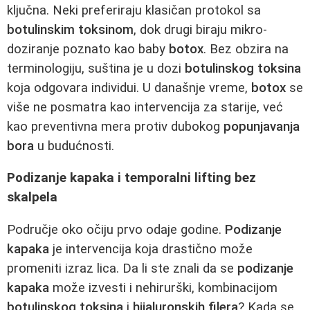
ključna. Neki preferiraju klasičan protokol sa
botulinskim toksinom
, dok drugi biraju mikro-
doziranje poznato kao baby
botox
. Bez obzira na
terminologiju, suština je u dozi
botulinskog toksina
koja odgovara individui. U današnje vreme,
botox
se
više ne posmatra kao intervencija za starije, već
kao preventivna mera protiv dubokog
popunjavanja
bora
u budućnosti.
Podizanje kapaka i temporalni lifting bez
skalpela
Područje oko očiju prvo odaje godine.
Podizanje
kapaka
je intervencija koja drastično može
promeniti izraz lica. Da li ste znali da se
podizanje
kapaka
može izvesti i nehirurški, kombinacijom
botulinskog toksina
i
hijaluronskih filera
? Kada se