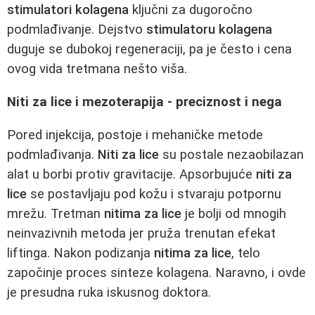
stimulatori kolagena
ključni za dugoročno
podmlađivanje. Dejstvo
stimulatoru kolagena
duguje se dubokoj regeneraciji, pa je često i cena
ovog vida tretmana nešto viša.
Niti za lice i mezoterapija - preciznost i nega
Pored injekcija, postoje i mehaničke metode
podmlađivanja.
Niti za lice
su postale nezaobilazan
alat u borbi protiv gravitacije. Apsorbujuće
niti za
lice
se postavljaju pod kožu i stvaraju potpornu
mrežu. Tretman
nitima za lice
je bolji od mnogih
neinvazivnih metoda jer pruža trenutan efekat
liftinga. Nakon podizanja
nitima za lice
, telo
započinje proces sinteze kolagena. Naravno, i ovde
je presudna ruka iskusnog doktora.