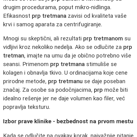
drugim procedurama, poput mikro-nidlinga.
Efikasnost
prp tretmana
zavisi od kvaliteta vaše
krvi i samog aparata za centrifugiranje.
Mnogi su skeptični, ali rezultati
prp tretmanom
su
vidljivi kroz nekoliko nedelja. Ako se odlučite za
prp
tretman
, imajte na umu da je obično potrebno više
seansi. Primenom
prp tretmana
stimuliše se
kolagen i obnavlja tkivo. U ordinacijama koje cene
prirodne metode,
prp tretmanu
se daje poseban
značaj. Za osobe sa podočnjacima,
prp
može biti
idealno rešenje jer ne daje volumen kao filer, već
popravlja teksturu.
Izbor prave klinike - bezbednost na prvom mestu
Kada se odlučite na ovakav korak, najvažnije pitanje