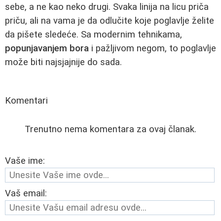
sebe, a ne kao neko drugi. Svaka linija na licu priča
priču, ali na vama je da odlučite koje poglavlje želite
da pišete sledeće. Sa modernim tehnikama,
popunjavanjem bora
i pažljivom negom, to poglavlje
može biti najsjajnije do sada.
Komentari
Trenutno nema komentara za ovaj članak.
Vaše ime:
Vaš email: