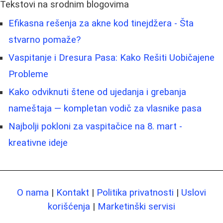
Tekstovi na srodnim blogovima
Efikasna rešenja za akne kod tinejdžera - Šta
stvarno pomaže?
Vaspitanje i Dresura Pasa: Kako Rešiti Uobičajene
Probleme
Kako odviknuti štene od ujedanja i grebanja
nameštaja — kompletan vodič za vlasnike pasa
Najbolji pokloni za vaspitačice na 8. mart -
kreativne ideje
O nama
|
Kontakt
|
Politika privatnosti
|
Uslovi
korišćenja
|
Marketinški servisi