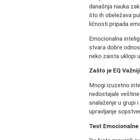
današnja nauka zaklj
što ih obeležava pu
ličnosti pripada emo
Emocionalna inteli
stvara dobre odnose
neko zaista uklopi u
Zašto je EQ Važnij
Mnogi izuzetno inte
nedostajale veštine
snalaženje u grupi 
upravljanje sopstve
Test Emocionalne I