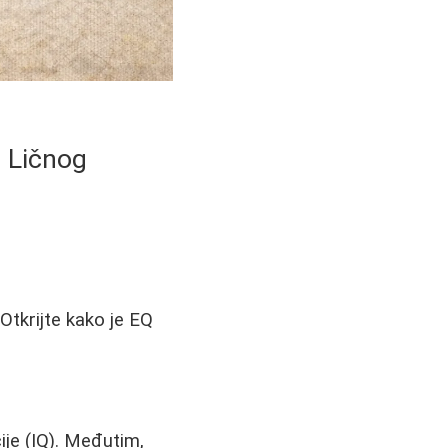
i Ličnog
 Otkrijte kako je EQ
ije (IQ). Međutim,