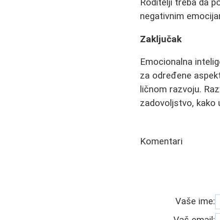
Roditelji treba da 
negativnim emocijam
Zaključak
Emocionalna intelig
za određene aspekte
ličnom razvoju. Raz
zadovoljstvo, kako 
Komentari
Vaše ime: