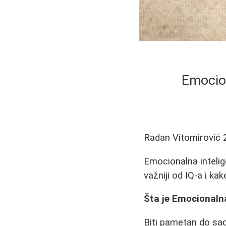
Emocion
Radan Vitomirović
Emocionalna intelige
važniji od IQ-a i ka
Šta je Emocionalna
Biti pametan do sada