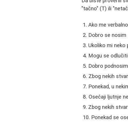
Da biste proverili 
"tačno" (T) ili "neta
Ako me verbalno
Dobro se nosim s
Ukoliko mi neko p
Mogu se odlučiti
Dobro podnosim 
Zbog nekih stvar
Ponekad, u nekim
Osećaji ljutnje n
Zbog nekih stvar
Ponekad se os