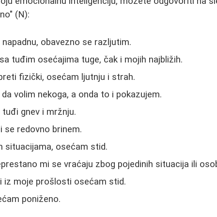
svoju emocionalnu inteligenciju, možete odgovoriti na s
čno" (N):
 napadnu, obavezno se razljutim.
a tuđim osećajima tuge, čak i mojih najbližih.
reti fizički, osećam ljutnju i strah.
 da volim nekoga, a onda to i pokazujem.
tuđi gnev i mržnju.
i se redovno brinem.
 situacijama, osećam stid.
eprestano mi se vraćaju zbog pojedinih situacija ili oso
i iz moje prošlosti osećam stid.
ećam poniženo.