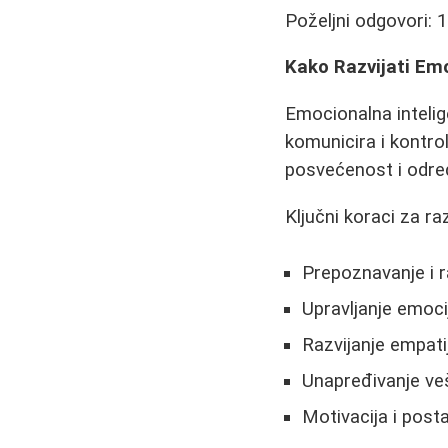
Poželjni odgovori: 1-
Kako Razvijati Emo
Emocionalna intelig
komunicira i kontro
posvećenost i određe
Ključni koraci za ra
Prepoznavanje i 
Upravljanje emocij
Razvijanje empati
Unapređivanje veš
Motivacija i postav