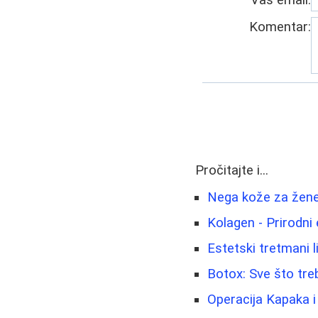
Vaš email:
Komentar:
Pročitajte i...
Nega kože za žene 
Kolagen - Prirodni e
Estetski tretmani li
Botox: Sve što treb
Operacija Kapaka i