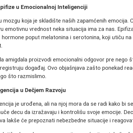
pifize u Emocionalnoj Inteligenciji
u mozgu koja je skladište naših zapamćenih emocija. 
u emotivnu vrednost neka situacija ima za nas. Epifiza
či hormone poput melatonina i serotonina, koji utiču n
t.
a amigdala proizvodi emocionalni odgovor pre nego što
i registruju događaj. Ovo objašnjava zašto ponekad re
go što razmislimo.
igencija u Dečjem Razvoju
ncija je urođena, ali na njoj mora da se radi kako bi s
nauče decu da izražavaju i kontrolišu svoje emocije. De
va lakše će prepoznati nebezbedne situacije i reagova