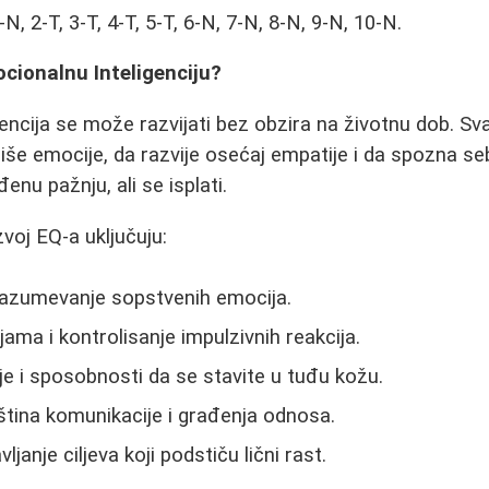
N, 2-T, 3-T, 4-T, 5-T, 6-N, 7-N, 8-N, 9-N, 10-N.
cionalnu Inteligenciju?
encija se može razvijati bez obzira na životnu dob. S
liše emocije, da razvije osećaj empatije i da spozna s
nu pažnju, ali se isplati.
zvoj EQ-a uključuju:
razumevanje sopstvenih emocija.
ama i kontrolisanje impulzivnih reakcija.
je i sposobnosti da se stavite u tuđu kožu.
tina komunikacije i građenja odnosa.
ljanje ciljeva koji podstiču lični rast.