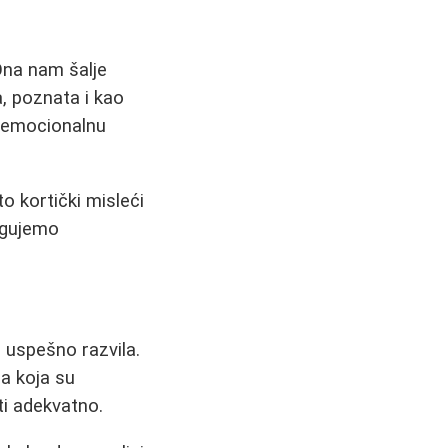
Ona nam šalje
, poznata i kao
a emocionalnu
 kortički misleći
agujemo
e uspešno razvila.
ca koja su
ti adekvatno.