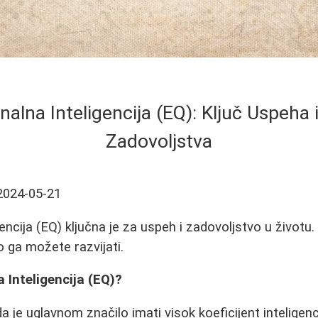
alna Inteligencija (EQ): Ključ Uspeha 
Zadovoljstva
2024-05-21
ncija (EQ) ključna je za uspeh i zadovoljstvo u životu.
ko ga možete razvijati.
 Inteligencija (EQ)?
 je uglavnom značilo imati visok koeficijent inteligenc