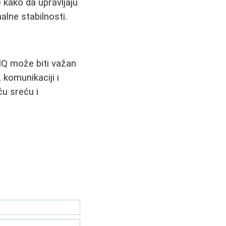
 kako da upravljaju
lne stabilnosti.
 IQ može biti važan
komunikaciji i
u sreću i