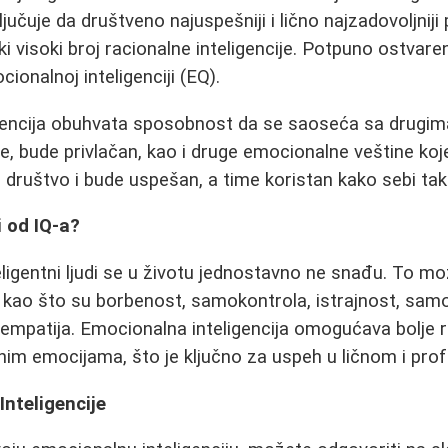
učuje da društveno najuspešniji i lično najzadovoljniji 
ki visoki broj racionalne inteligencije. Potpuno ostvar
cionalnoj inteligenciji (EQ).
gencija obuhvata sposobnost da se saoseća sa drugima
, bude privlačan, kao i druge emocionalne veštine ko
 društvo i bude uspešan, a time koristan kako sebi tako
i od IQ-a?
ligentni ljudi se u životu jednostavno ne snađu. To mo
 kao što su borbenost, samokontrola, istrajnost, samo
i empatija. Emocionalna inteligencija omogućava bolje 
nim emocijama, što je ključno za uspeh u ličnom i pro
nteligencije