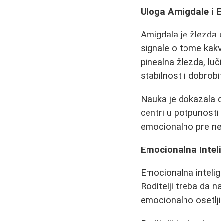
Uloga Amigdale i E
Amigdala je žlezda 
signale o tome kakv
pinealna žlezda, lu
stabilnost i dobrobi
Nauka je dokazala d
centri u potpunost
emocionalno pre ne
Emocionalna Intel
Emocionalna intelige
Roditelji treba da 
emocionalno osetlji