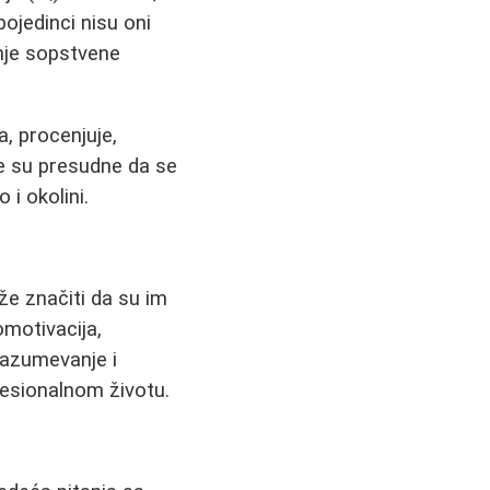
pojedinci nisu oni
enje sopstvene
, procenjuje,
je su presudne da se
 i okolini.
že značiti da su im
motivacija,
razumevanje i
fesionalnom životu.