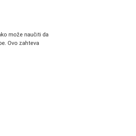
vako može naučiti da
ebe. Ovo zahteva