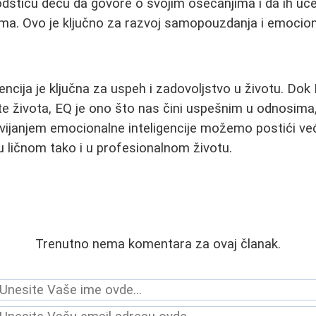
podstiču decu da govore o svojim osećanjima i da ih uče
a. Ovo je ključno za razvoj samopouzdanja i emociona
encija je ključna za uspeh i zadovoljstvo u životu. Dok
 života, EQ je ono što nas čini uspešnim u odnosima, 
vijanjem emocionalne inteligencije možemo postići već
u ličnom tako i u profesionalnom životu.
Trenutno nema komentara za ovaj članak.