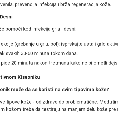
venila, prevencija infekcija i brža regeneracija kože.
 Desni
e pomoći kod infekcija grla i desni:
ekcije (grebanje u grlu, bol): isprskajte usta i grlo akt
ak svakih 30-60 minuta tokom dana.
 i piće 20 minuta nakon tretmana kako ne bi ometli dejs
ktivnom Kiseoniku
iseonik može da se koristi na svim tipovima kože?
sve tipove kože - od zdrave do problematične. Međuti
om kožom treba da testiraju na manjem delu kože pre 