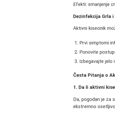
Efekti: smanjenje cr
Dezinfekcija Grla i
Aktivni kiseonik mož
Prvi simptomi inf
Ponovite postup
Izbegavajte jelo
Česta Pitanja o A
1. Da li aktivni k
Da, pogodan je za 
ekstremno osetljiv