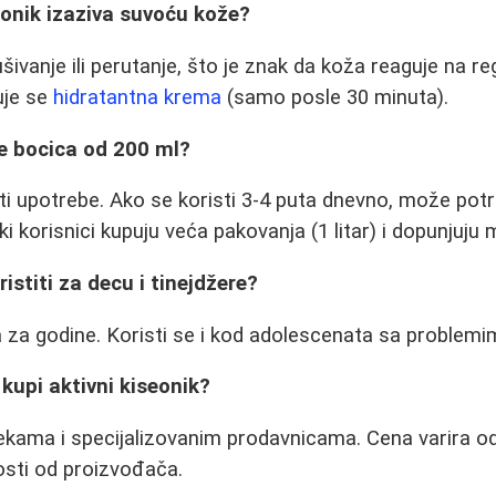
seonik izaziva suvoću kože?
šivanje ili perutanje, što je znak da koža reaguje na r
uje se
hidratantna krema
(samo posle 30 minuta).
je bocica od 200 ml?
ti upotrebe. Ako se koristi 3-4 puta dnevno, može pot
i korisnici kupuju veća pakovanja (1 litar) i dopunjuju 
ristiti za decu i tinejdžere?
a za godine. Koristi se i kod adolescenata sa problemi
kupi aktivni kiseonik?
ekama i specijalizovanim prodavnicama. Cena varira o
osti od proizvođača.