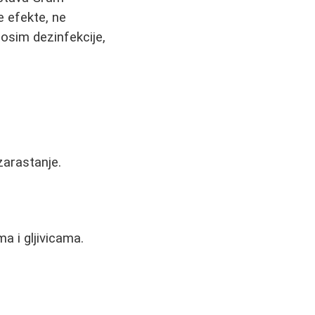
ne efekte, ne
 osim dezinfekcije,
zarastanje.
a i gljivicama.