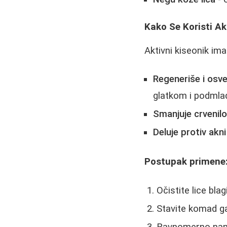
Kako Se Koristi Ak
Aktivni kiseonik ima
Regeneriše i osv
glatkom i podml
Smanjuje crvenilo
Deluje protiv akni
Postupak primene
Očistite lice bl
Stavite komad ga
Ravnomerno nanes