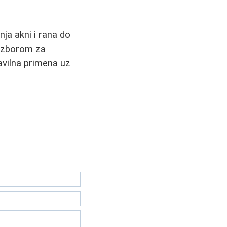
nja akni i rana do
 izborom za
avilna primena uz