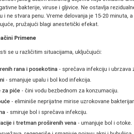
ativne bakterije, viruse i gljivice. Ne ostavlja rezidual
ju i ne stvara penu. Vreme delovanja je 15-20 minuta, a
rujuće, pružajući blagi anestetički efekat.
ačini Primene
sti se u različitim situacijama, uključujući:
renih rana i posekotina
- sprečava infekciju i ubrzava 
ni
- smanjuje upalu i bol kod infekcija.
 za piće
- čini vodu bezbednom za konzumaciju.
buće
- eliminiše neprijatne mirise uzrokovane bakterijam
na
- smiruje bol i sprečava infekciju.
lacije i tretman proširenih vena
- umanjuje bol i otoke.
osvežava, regeneriše i smanjuje pojavu akni i bubuljica.