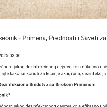
iseonik - Primena, Prednosti i Saveti z
2025-03-30
tečnost jakog dezinfekcionog dejstva koja efikasno uniš
znajte kako se koristi za lečenje akni, rana, dezinfekciju 
- Dezinfekciono Sredstvo sa Širokom Priménom
eonik?
ečnost jakog dezinfekcionog dejstva koja efikasno un