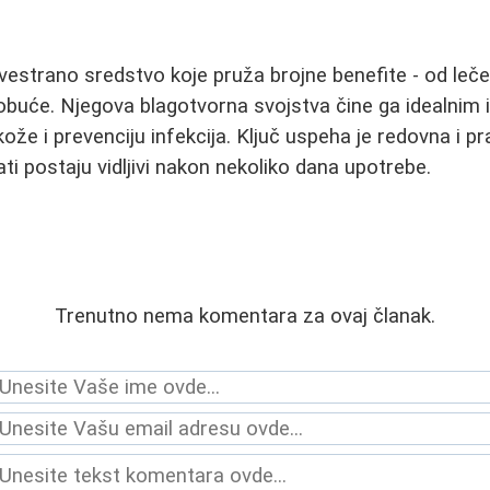
svestrano sredstvo koje pruža brojne benefite - od leče
 obuće. Njegova blagotvorna svojstva čine ga idealnim
že i prevenciju infekcija. Ključ uspeha je redovna i pr
tati postaju vidljivi nakon nekoliko dana upotrebe.
Trenutno nema komentara za ovaj članak.