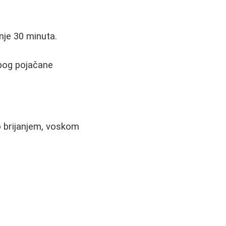
nje 30 minuta.
zbog pojačane
lo brijanjem, voskom