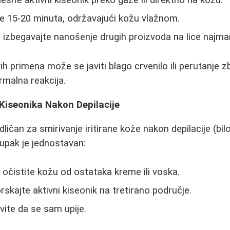
je 15-20 minuta, održavajući kožu vlažnom.
izbegavajte nanošenje drugih proizvoda na lice najma
h primena može se javiti blago crvenilo ili perutanje 
ormalna reakcija.
Kiseonika Nakon Depilacije
odličan za smirivanje iritirane kože nakon depilacije (bi
tupak je jednostavan:
 očistite kožu od ostataka kreme ili voska.
kajte aktivni kiseonik na tretirano područje.
avite da se sam upije.