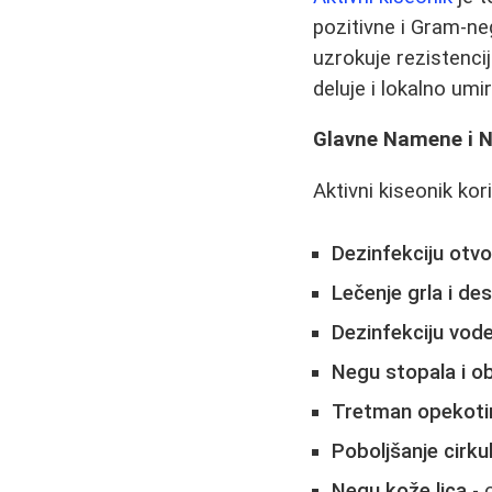
pozitivne i Gram-neg
uzrokuje rezistenci
deluje i lokalno umi
Glavne Namene i N
Aktivni kiseonik kori
Dezinfekciju otvo
Lečenje grla i des
Dezinfekciju vode
Negu stopala i o
Tretman opekoti
Poboljšanje cirku
Negu kože lica
- 