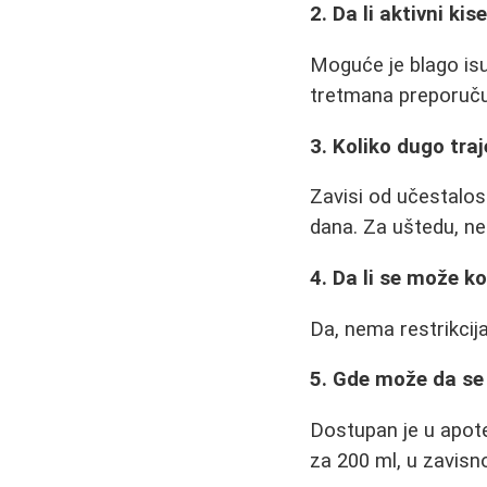
2. Da li aktivni ki
Moguće je blago isu
tretmana preporuč
3. Koliko dugo tra
Zavisi od učestalos
dana. Za uštedu, nek
4. Da li se može ko
Da, nema restrikcij
5. Gde može da se 
Dostupan je u apot
za 200 ml, u zavisn