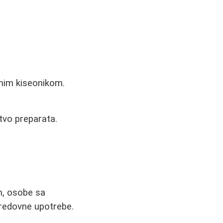
ivnim kiseonikom.
tvo preparata.
m, osobe sa
redovne upotrebe.