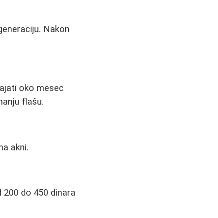
egeneraciju. Nakon
rajati oko mesec
manju flašu.
ma akni.
d 200 do 450 dinara