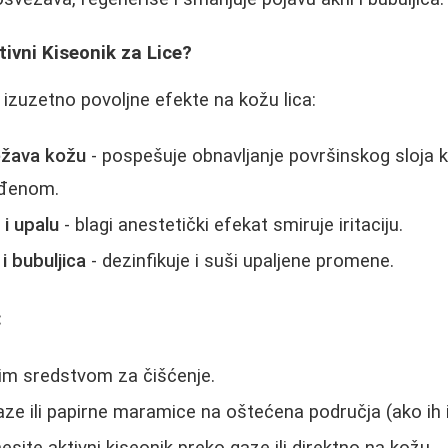
tivni Kiseonik za Lice?
 izuzetno povoljne efekte na kožu lica:
ežava kožu
- pospešuje obnavljanje površinskog sloja k
ađenom.
 i upalu
- blagi anestetički efekat smiruje iritaciju.
 i bubuljica
- dezinfikuje i suši upaljene promene.
:
agim sredstvom za čišćenje.
ze ili papirne maramice na oštećena područja (ako ih 
ite aktivni kiseonik preko gaze ili direktno na kožu.