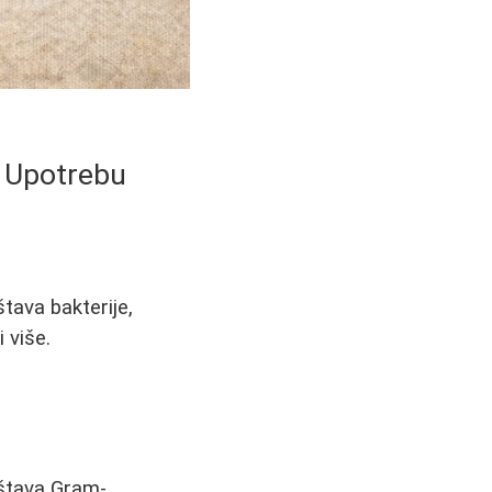
a Upotrebu
tava bakterije,
i više.
ištava Gram-