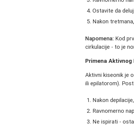
Ostavite da delu
Nakon tretmana, 
Napomena:
Kod prvi
cirkulacije - to je n
Primena Aktivnog 
Aktivni kiseonik je 
ili epilatorom). Pos
Nakon depilacije,
Ravnomerno naprs
Ne ispirati - ost