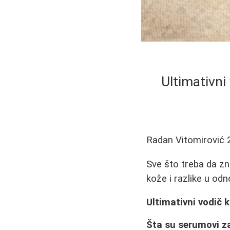
Ultimativni
Radan Vitomirović
Sve što treba da zna
kože i razlike u od
Ultimativni vodič k
Šta su serumovi za