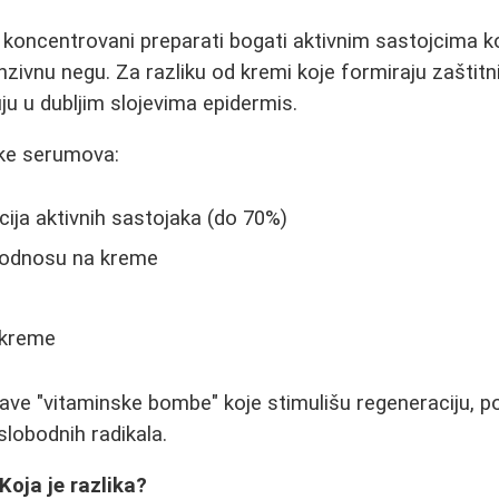
 koncentrovani preparati bogati aktivnim sastojcima k
nzivnu negu. Za razliku od kremi koje formiraju zaštitni
ju u dubljim slojevima epidermis.
ike serumova:
ija aktivnih sastojaka (do 70%)
 odnosu na kreme
 kreme
ve "vitaminske bombe" koje stimulišu regeneraciju, po
slobodnih radikala.
oja je razlika?