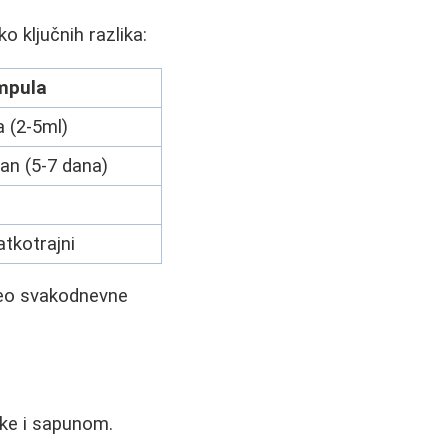
 ključnih razlika:
mpula
 (2-5ml)
man (5-7 dana)
atkotrajni
deo svakodnevne
nke i sapunom.