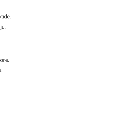
tide.
ju.
ore.
u.