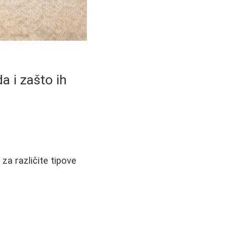
a i zašto ih
 za različite tipove