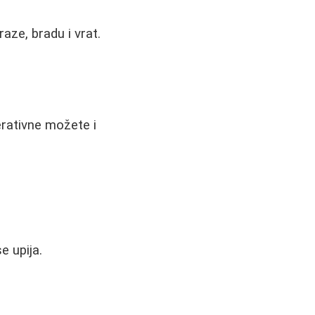
aze, bradu i vrat.
erativne možete i
e upija.