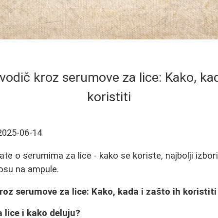
 vodič kroz serumove za lice: Kako, kad
koristiti
2025-06-14
te o serumima za lice - kako se koriste, najbolji izbori
nosu na ampule.
roz serumove za lice: Kako, kada i zašto ih koristiti
 lice i kako deluju?