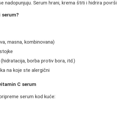
 nadopunjuju. Serum hrani, krema štiti i hidrira površi
i serum?
uva, masna, kombinovana)
stojke
hidratacija, borba protiv bora, itd.)
a na koje ste alergični
vitamin C serum
 pripreme serum kod kuće: