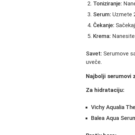
Toniziranje:
Nanes
Serum:
Uzmete 2-
Čekanje:
Sačekaj
Krema:
Nanesite
Savet:
Serumove sa 
uveče.
Najbolji serumovi 
Za hidrataciju:
Vichy Aqualia Th
Balea Aqua Seru