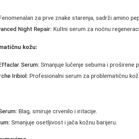
enomenalan za prve znake starenja, sadrži amino pep
anced Night Repair:
Kultni serum za noćnu regeneraci
matičnu kožu:
ffaclar Serum:
Smanjuje lučenje sebuma i proširene p
che Iribiol:
Profesionalni serum za problematičnu kož
Serum:
Blag, smiruje crvenilo i iritacije.
rum:
Smanjuje osetljivost i jača kožnu barijeru.