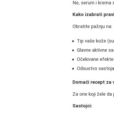
Ne, serum i krema se
Kako izabrati prav
Obratite pažnju na:
Tip vaše kože (s
Glavne aktivne sa
Očekivane efekte (
Odsustvo sastojak
Domaći recept za 
Za one koji žele da
Sastojci: