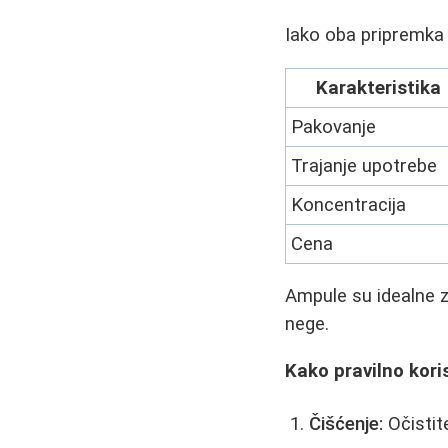
Iako oba pripremka 
Karakteristika
Pakovanje
Trajanje upotrebe
Koncentracija
Cena
Ampule su idealne 
nege.
Kako pravilno koris
Čišćenje:
Očistit