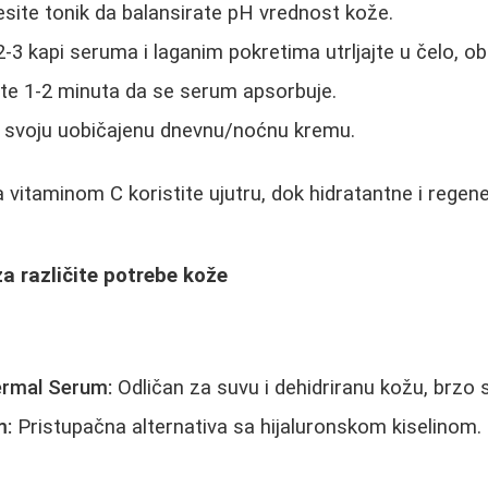
ite tonik da balansirate pH vrednost kože.
3 kapi seruma i laganim pokretima utrljajte u čelo, obr
te 1-2 minuta da se serum apsorbuje.
 svoju uobičajenu dnevnu/noćnu kremu.
vitaminom C koristite ujutru, dok hidratantne i regen
za različite potrebe kože
ermal Serum:
Odličan za suvu i dehidriranu kožu, brzo s
m:
Pristupačna alternativa sa hijaluronskom kiselinom.