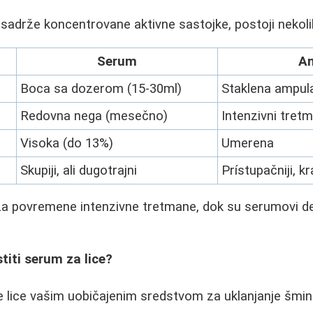
sadrže koncentrovane aktivne sastojke, postoji nekoliko
Serum
A
Boca sa dozerom (15-30ml)
Staklena ampula
Redovna nega (mesečno)
Intenzivni tret
Visoka (do 13%)
Umerena
Skupiji, ali dugotrajni
Prístupačniji, kr
za povremene intenzivne tretmane, dok su serumovi 
titi serum za lice?
e lice vašim uobičajenim sredstvom za uklanjanje šmi