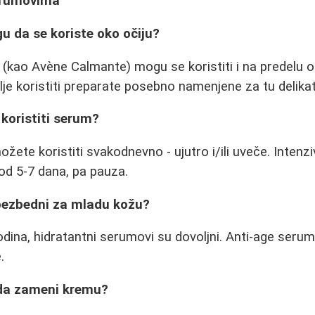
erumovima
u da se koriste oko očiju?
 (kao Avène Calmante) mogu se koristiti i na predelu ok
lje koristiti preparate posebno namenjene za tu delikat
 koristiti serum?
ete koristiti svakodnevno - ujutro i/ili uveče. Intenz
 od 5-7 dana, pa pauza.
 bezbedni za mladu kožu?
dina, hidratantni serumovi su dovoljni. Anti-age serum
.
 da zameni kremu?