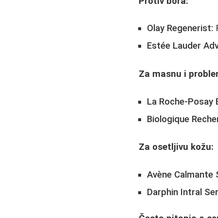
Protiv bora:
Olay Regenerist:
F
Estée Lauder Adv
Za masnu i proble
La Roche-Posay E
Biologique Recher
Za osetljivu kožu:
Avène Calmante 
Darphin Intral Se