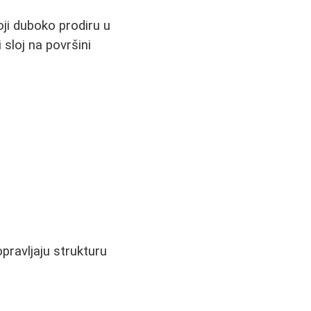
oji duboko prodiru u
 sloj na površini
pravljaju strukturu