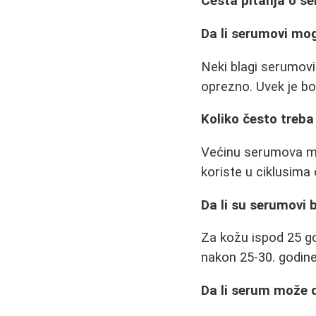
Česta pitanja o s
Da li serumovi mog
Neki blagi serumovi
oprezno. Uvek je bo
Koliko često treba
Većinu serumova mož
koriste u ciklusima
Da li su serumovi
Za kožu ispod 25 go
nakon 25-30. godine
Da li serum može