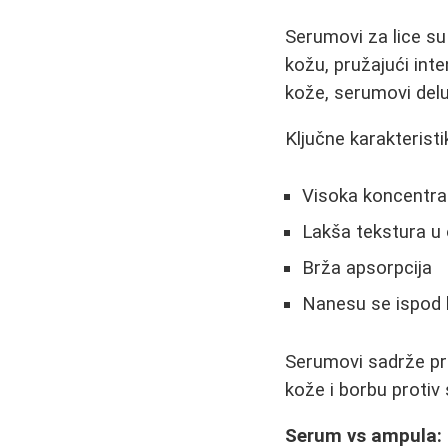
Serumovi za lice su
kožu, pružajući inte
kože, serumovi delu
Ključne karakterist
Visoka koncentrac
Lakša tekstura u
Brža apsorpcija
Nanesu se ispod
Serumovi sadrže pra
kože i borbu protiv 
Serum vs ampula: K