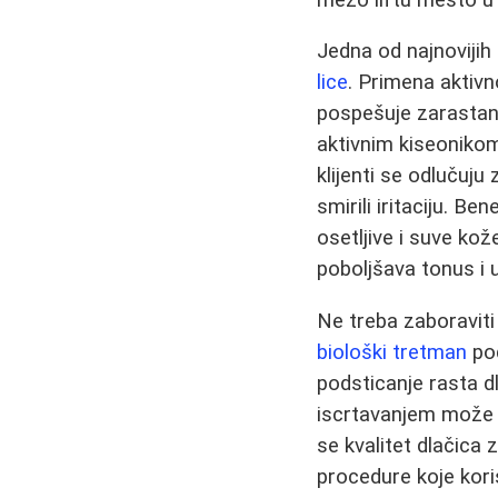
Jedna od najnovijih 
lice
. Primena aktivno
pospešuje zarastanj
aktivnim kiseonikom 
klijenti se odlučuju
smirili iritaciju. B
osetljive i suve ko
poboljšava tonus i 
Ne treba zaboravit
biološki tretman
pod
podsticanje rasta d
iscrtavanjem može b
se kvalitet dlačica
procedure koje kor