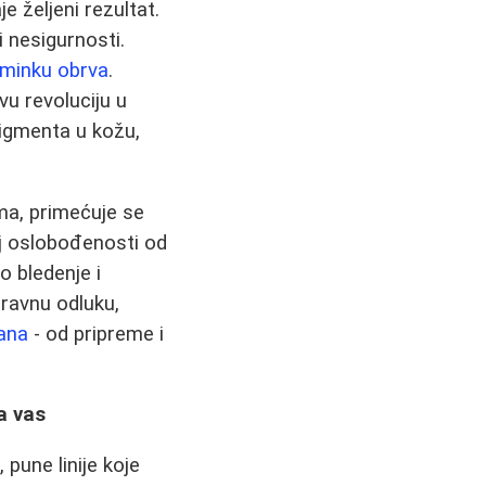
 željeni rezultat.
i nesigurnosti.
šminku obrva
.
vu revoluciju u
pigmenta u kožu,
ma, primećuje se
aj oslobođenosti od
o bledenje i
ravnu odluku,
ana
- od pripreme i
a vas
pune linije koje