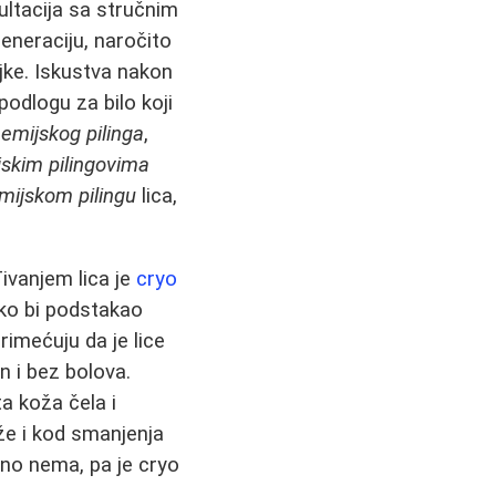
ultacija sa stručnim
eneraciju, naročito
jke. Iskustva nakon
podlogu za bilo koji
emijskog pilinga
,
skim pilingovima
mijskom pilingu
lica,
ivanjem lica je
cryo
ako bi podstakao
rimećuju da je lice
n i bez bolova.
a koža čela i
že i kod smanjenja
no nema, pa je cryo