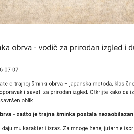
ka obrva - vodič za prirodan izgled i 
6-07-07
ate o trajnoj šminki obrva – japanska metoda, klasično
 oporavak i saveti za prirodan izgled. Otkrijte kako da
 savršen oblik.
brva - zašto je trajna šminka postala nezaobilaza
, daju mu karakter i izraz. Za mnoge žene, jutarnje iscr