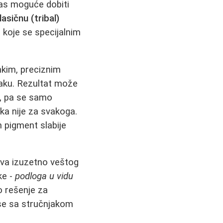
nas moguće dobiti
lasičnu (tribal)
d koje se specijalnim
nkim, preciznim
laku. Rezultat može
a, pa se samo
ka nije za svakoga.
 pigment slabije
teva izuzetno veštog
ke -
podloga u vidu
o rešenje za
 se sa stručnjakom