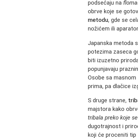
podsećaju na
floma
obrve koje se gotov
metodu
, gde se ce
nožićem ili aparato
Japanska metoda se
potezima zaseca gor
biti izuzetno priro
popunjavaju praznin
Osobe sa masnom kož
prima, pa dlačice iz
S druge strane,
trib
majstora kako obrve
tribala preko koje se
dugotrajnost i prir
koji će proceniti tip