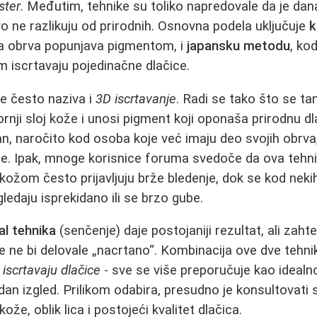
ster
. Međutim, tehnike su toliko napredovale da je da
o ne razlikuju od prirodnih. Osnovna podela uključuje
k
la obrva popunjava pigmentom, i
japansku metodu
, ko
m iscrtavaju pojedinačne dlačice.
 često naziva i
3D iscrtavanje
. Radi se tako što se ta
nji sloj kože i unosi pigment koji oponaša prirodnu d
dan, naročito kod osoba koje već imaju deo svojih obrv
e. Ipak, mnoge korisnice foruma svedoče da ova tehni
om često prijavljuju brže bledenje, dok se kod nekih
gledaju isprekidano ili se brzo gube.
al tehnika
(senčenje) daje postojaniji rezultat, ali zah
 ne bi delovale „nacrtano“. Kombinacija ove dve tehni
 iscrtavaju dlačice
- sve se više preporučuje kao idealn
odan izgled. Prilikom odabira, presudno je konsultovati
 kože, oblik lica i postojeći kvalitet dlačica.