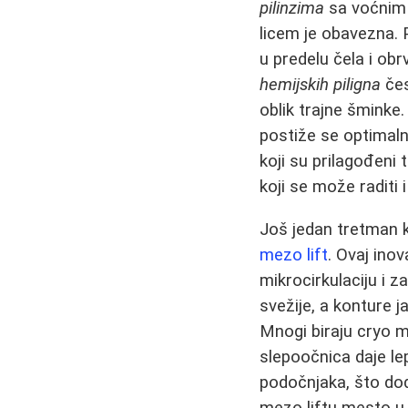
pilinzima
sa voćnim k
licem je obavezna. 
u predelu čela i ob
hemijskih piligna
čes
oblik trajne šmink
postiže se optimal
koji su prilagođeni
koji se može raditi 
Još jedan tretman k
mezo lift
. Ovaj ino
mikrocirkulaciju i z
svežije, a konture j
Mnogi biraju cryo m
slepoočnica daje le
podočnjaka, što do
mezo liftu mesto u