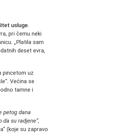
litet usluge
.
ra, pri čemu neki
nicu. „Platila sam
odatnih deset evra,
.
ju pincetom uz
le“. Većina se
irodno tamne i
 je petog dana
o da su radjene“
,
ca“ (koje su zapravo