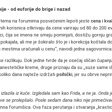
nije - od euforije do brige i nazad
 tema na forumima posvećenim lepoti jeste
cena i kva
h korisnica otkrivaju da cene variraju od 80 do 200 ev
i, čija se imena ne smeju pominjati, dostižu gornju gra
pokajala, ali me je šokiralo što je i korekcija koštala d
m mestima uračunali u cenu“, navodi jedna sagovornica
e razlikuju. Dok jedne tvrde da je osećaj sličan čupan
nestetičke kreme, druge priznaju da su „suze same iš
koliko dana najteže izdržati
psihički
, jer su obrve nepr
 izlazila iz kuće. Izgledala sam kao Frida, a ne ja. Onda
sve se prolepšalo. Posle sedam dana niko nije primećiva
mna forumšica. Ova faza perutanja i stvaranja „krasti