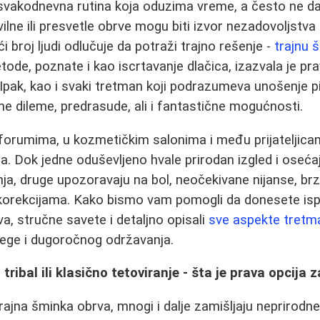
vakodnevna rutina koja oduzima vreme, a često ne daje
ilne ili presvetle obrve mogu biti izvor nezadovoljstva 
 broj ljudi odlučuje da potraži trajno rešenje -
trajnu 
ode, poznate i kao iscrtavanje dlačica, izazvala je pra
i. Ipak, kao i svaki tretman koji podrazumeva unošenje 
e dileme, predrasude, ali i fantastične mogućnosti.
forumima, u kozmetičkim salonima i među prijateljica
ja. Dok jedne oduševljeno hvale prirodan izgled i oseć
a, druge upozoravaju na bol, neočekivane nijanse, brz
korekcijama. Kako bismo vam pomogli da donesete isp
va, stručne savete i detaljno opisali
sve aspekte tretm
nege i dugoročnog održavanja.
ibal ili klasično tetoviranje - šta je prava opcija z
jna šminka obrva, mnogi i dalje zamišljaju neprirodne, 