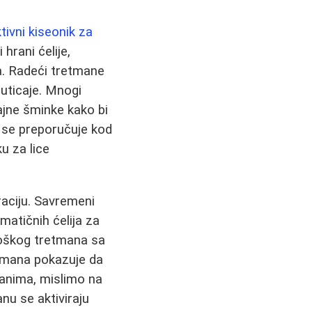
tivni kiseonik za
hrani ćelije,
a. Radeći tretmane
 uticaje. Mnogi
rajne šminke kako bi
no se preporučuje kod
u za lice
aciju. Savremeni
atičnih ćelija za
ološkog tretmana sa
etmana pokazuje da
manima, mislimo na
u se aktiviraju