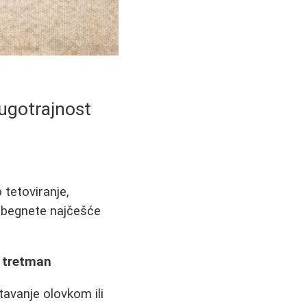
dugotrajnost
 tetoviranje,
 izbegnete najčešće
n tretman
tavanje olovkom ili