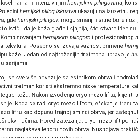
iselinama ili intenzivnijim
hemijskim pilingovima
, kons
Pojedini
hemijski piling iskustva
ukazuju na izuzetnu reg
rva, gde
hemijski pilingovi
mogu smanjiti sitne bore i ožil
to ističu da je koža glađa i sjajnija, što stvara idealnu 
e. Kombinovanjem
hemijskim pilingom
i profesionalnog
h
na tekstura. Posebno se izdvaja važnost primene
hemij
 tipu kože. Jedan od najtraženijih tretmana upravo je
he
i u serijama.
oji se sve više povezuje sa estetikom obrva i podmlađ
vativni tretman koristi ekstremno niske temperature k
ategao kožu. Nakon izvođenja cryo mezo lifta, klijenti p
asnije. Kada se radi cryo mezo liftom, efekat je trenuta
ezo liftu kao dopunu trajnoj šminci obrva, jer zategnut
pši okvir očima. Pored zatezanja, cryo mezo lift poma
datno naglašava lepotu novih obrva. Nuspojava praktič
 redovnim kozmetičkim rutinama.