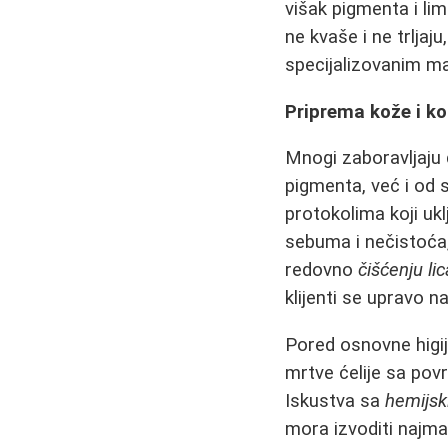
višak pigmenta i lim
ne kvaše i ne trlja
specijalizovanim ma
Priprema kože i k
Mnogi zaboravljaju 
pigmenta, već i od 
protokolima koji uk
sebuma i nečistoća,
redovno
čišćenju lic
klijenti se upravo 
Pored osnovne higij
mrtve ćelije sa pov
Iskustva sa
hemijsk
mora izvoditi najma