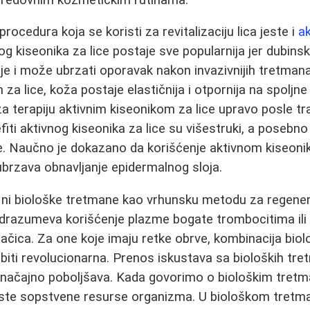
procedura koja se koristi za revitalizaciju lica jeste i
ak
g kiseonika za lice postaje sve popularnija jer dubinski 
e i može ubrzati oporavak nakon invazivnijih tretman
za lice, koža postaje elastičnija i otpornija na spoljne
 za terapiju aktivnim kiseonikom za lice upravo posle t
enefiti aktivnog kiseonika za lice su višestruki, a poseb
že. Naučno je dokazano da korišćenje aktivnom kiseonik
ubrzava obnavljanje epidermalnog sloja.
i ni biološke tretmane kao vrhunsku metodu za regener
razumeva korišćenje plazme bogate trombocitima ili m
lačica. Za one koje imaju retke obrve, kombinacija bi
iti revolucionarna. Prenos iskustava sa bioloških tr
 značajno poboljšava. Kada govorimo o biološkim tret
iste sopstvene resurse organizma. U biološkom tretman