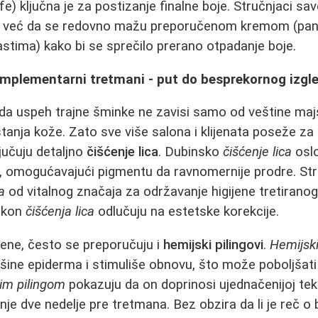
fe) ključna je za postizanje finalne boje. Stručnjaci sa
ju, već da se redovno mažu preporučenom kremom (pante
stima) kako bi se sprečilo prerano otpadanje boje.
omplementarni tretmani - put do besprekornog izgl
da uspeh trajne šminke ne zavisi samo od veštine majs
stanja kože. Zato sve više salona i klijenata poseže z
ljučuju detaljno
čišćenje lica
. Dubinsko
čišćenje lica
oslo
 omogućavajući pigmentu da ravnomernije prodre. Struč
a
od vitalnog značaja za održavanje higijene tretirano
nakon
čišćenja lica
odlučuju na estetske korekcije.
ene, često se preporučuju i
hemijski pilingovi
.
Hemijski
ršine epiderma i stimuliše obnovu, što može poboljšati
im pilingom
pokazuju da on doprinosi ujednačenijoj teks
nje dve nedelje pre tretmana. Bez obzira da li je reč o