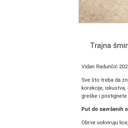
Trajna šmin
Vidan Radunčić
202
Sve što treba da zn
korekcije, iskustva,
greške i postignete
Put do savršenih o
Obrve uokviruju lice