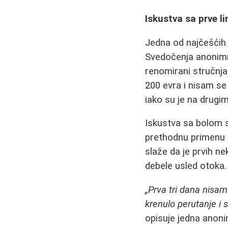
Iskustva sa prve li
Jedna od najčešćih
Svedočenja anonimni
renomirani stručnjac
200 evra i nisam se 
iako su je na drugi
Iskustva sa bolom s
prethodnu primenu a
slaže da je prvih ne
debele usled otoka.
„Prva tri dana nisam
krenulo perutanje i 
opisuje jedna anoni