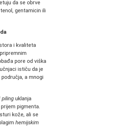
vetuju da se obrve
nol, gentamicin ili
eda
tora i kvaliteta
a pripremnim
bađa pore od viška
njaci ističu da je
g područja, a mnogi
 piling
uklanja
 prijem pigmenta.
turi kože, ali se
 blagim
hemijskim