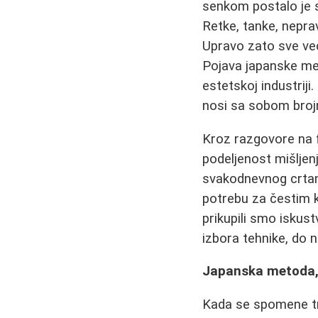
senkom postalo je s
Retke, tanke, neprav
Upravo zato sve veći
Pojava japanske met
estetskoj industrij
nosi sa sobom brojn
Kroz razgovore na 
podeljenost mišljen
svakodnevnog crtanj
potrebu za čestim 
prikupili smo iskust
izbora tehnike, do 
Japanska metoda, tr
Kada se spomene tra