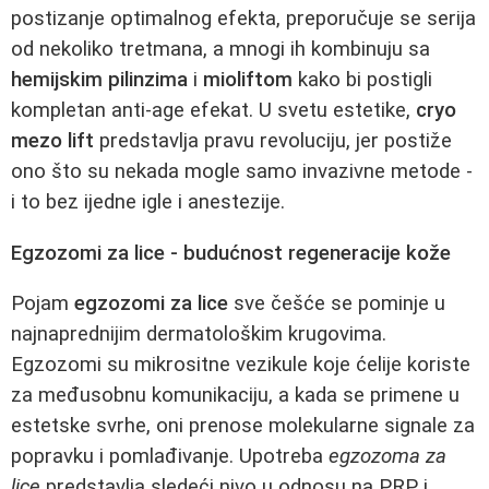
postizanje optimalnog efekta, preporučuje se serija
od nekoliko tretmana, a mnogi ih kombinuju sa
hemijskim pilinzima
i
mioliftom
kako bi postigli
kompletan anti-age efekat. U svetu estetike,
cryo
mezo lift
predstavlja pravu revoluciju, jer postiže
ono što su nekada mogle samo invazivne metode -
i to bez ijedne igle i anestezije.
Egzozomi za lice - budućnost regeneracije kože
Pojam
egzozomi za lice
sve češće se pominje u
najnaprednijim dermatološkim krugovima.
Egzozomi su mikrositne vezikule koje ćelije koriste
za međusobnu komunikaciju, a kada se primene u
estetske svrhe, oni prenose molekularne signale za
popravku i pomlađivanje. Upotreba
egzozoma za
lice
predstavlja sledeći nivo u odnosu na PRP i