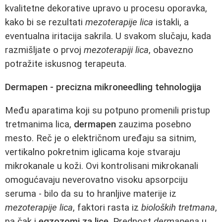
kvalitetne dekorative upravo u procesu oporavka,
kako bi se rezultati
mezoterapije lica
istakli, a
eventualna iritacija sakrila. U svakom slučaju, kada
razmišljate o prvoj
mezoterapiji lica
, obavezno
potražite iskusnog terapeuta.
Dermapen - precizna mikroneedling tehnologija
Među aparatima koji su potpuno promenili pristup
tretmanima lica,
dermapen
zauzima posebno
mesto. Reč je o električnom uređaju sa sitnim,
vertikalno pokretnim iglicama koje stvaraju
mikrokanale u koži. Ovi kontrolisani mikrokanali
omogućavaju neverovatno visoku apsorpciju
seruma - bilo da su to hranljive materije iz
mezoterapije lica
, faktori rasta iz
bioloških tretmana
,
pa čak i
egzozomi za lice
. Prednost
dermapena
u