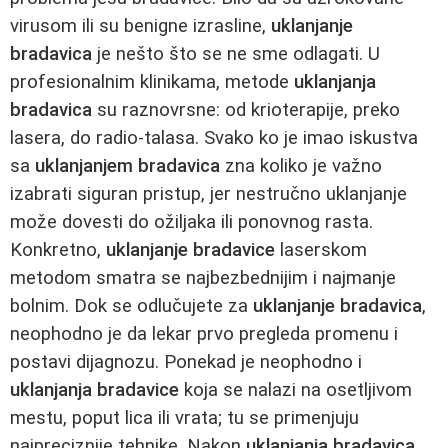
virusom ili su benigne izrasline,
uklanjanje
bradavica
je nešto što se ne sme odlagati. U
profesionalnim klinikama, metode
uklanjanja
bradavica
su raznovrsne: od krioterapije, preko
lasera, do radio-talasa. Svako ko je imao iskustva
sa
uklanjanjem bradavica
zna koliko je važno
izabrati siguran pristup, jer nestručno uklanjanje
može dovesti do ožiljaka ili ponovnog rasta.
Konkretno,
uklanjanje bradavice
laserskom
metodom smatra se najbezbednijim i najmanje
bolnim. Dok se odlučujete za
uklanjanje bradavica
,
neophodno je da lekar prvo pregleda promenu i
postavi dijagnozu. Ponekad je neophodno i
uklanjanja bradavice
koja se nalazi na osetljivom
mestu, poput lica ili vrata; tu se primenjuju
najpreciznije tehnike. Nakon
uklanjanja bradavica
,