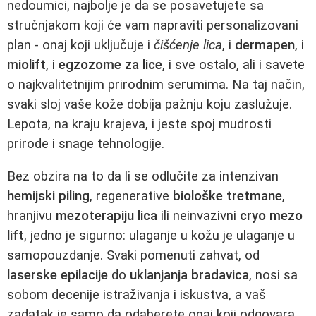
nedoumici, najbolje je da se posavetujete sa
stručnjakom koji će vam napraviti personalizovani
plan - onaj koji uključuje i
čišćenje lica
, i
dermapen
, i
miolift
, i
egzozome za lice
, i sve ostalo, ali i savete
o najkvalitetnijim prirodnim serumima. Na taj način,
svaki sloj vaše kože dobija pažnju koju zaslužuje.
Lepota, na kraju krajeva, i jeste spoj mudrosti
prirode i snage tehnologije.
Bez obzira na to da li se odlučite za intenzivan
hemijski piling
, regenerative
biološke tretmane
,
hranjivu
mezoterapiju lica
ili neinvazivni
cryo mezo
lift
, jedno je sigurno: ulaganje u kožu je ulaganje u
samopouzdanje. Svaki pomenuti zahvat, od
laserske epilacije
do
uklanjanja bradavica
, nosi sa
sobom decenije istraživanja i iskustva, a vaš
zadatak je samo da odaberete onaj koji odgovara