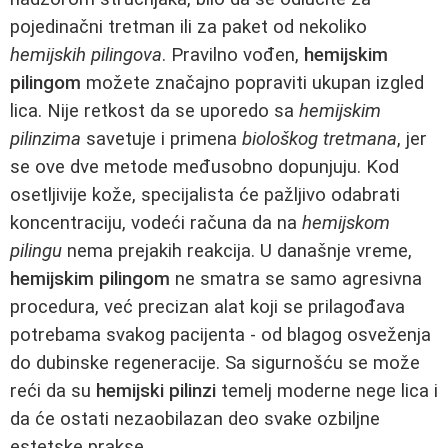
pojedinačni tretman ili za paket od nekoliko
hemijskih pilingova
. Pravilno vođen,
hemijskim
pilingom
možete značajno popraviti ukupan izgled
lica. Nije retkost da se uporedo sa
hemijskim
pilinzima
savetuje i primena
biološkog tretmana
, jer
se ove dve metode međusobno dopunjuju. Kod
osetljivije kože, specijalista će pažljivo odabrati
koncentraciju, vodeći računa da na
hemijskom
pilingu
nema prejakih reakcija. U današnje vreme,
hemijskim pilingom
ne smatra se samo agresivna
procedura, već precizan alat koji se prilagođava
potrebama svakog pacijenta - od blagog osveženja
do dubinske regeneracije. Sa sigurnošću se može
reći da su
hemijski pilinzi
temelj moderne nege lica i
da će ostati nezaobilazan deo svake ozbiljne
estetske prakse.