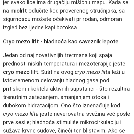
jer svako lice ima drugačiju mišićnu mapu. Kada se
na
miolift
odlučite kod proverenog stručnjaka, sa
sigurnošću možete očekivati prirodan, odmoran
izgled bez ijedne kapi botoksa.
Cryo mezo lift - hladnoća kao saveznik lepote
Jedan od najinovativnijih tretmana koji spaja
prednosti niskih temperatura i mezoterapije jeste
cryo mezo lift
. Suština ovog
cryo mezo lifta
leži u
istovremenom delovanju hladnog gasa pod
pritiskom i koktela aktivnih supstanci - što rezultira
trenutnim zatezanjem, smanjenjem otoka i
dubokom hidratacijom. Ono što iznenađuje kod
cryo mezo lifta
jeste neverovatna svežina već posle
prve sesije; hladnoća stimuliše mikrocirkulaciju i
sužava krvne sudove, čineći ten blistavim. Ako se