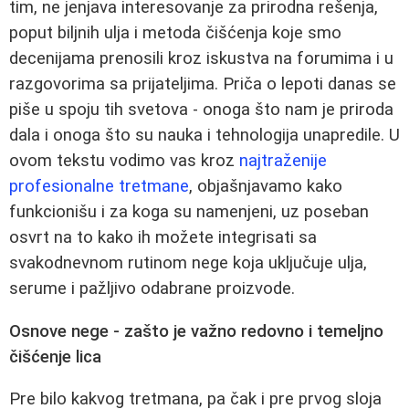
tim, ne jenjava interesovanje za prirodna rešenja,
poput biljnih ulja i metoda čišćenja koje smo
decenijama prenosili kroz iskustva na forumima i u
razgovorima sa prijateljima. Priča o lepoti danas se
piše u spoju tih svetova - onoga što nam je priroda
dala i onoga što su nauka i tehnologija unapredile. U
ovom tekstu vodimo vas kroz
najtraženije
profesionalne tretmane
, objašnjavamo kako
funkcionišu i za koga su namenjeni, uz poseban
osvrt na to kako ih možete integrisati sa
svakodnevnom rutinom nege koja uključuje ulja,
serume i pažljivo odabrane proizvode.
Osnove nege - zašto je važno redovno i temeljno
čišćenje lica
Pre bilo kakvog tretmana, pa čak i pre prvog sloja