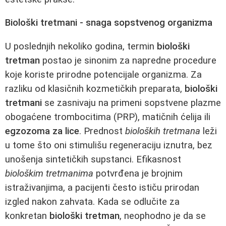
Biološki tretmani - snaga sopstvenog organizma
U poslednjih nekoliko godina, termin
biološki
tretman
postao je sinonim za napredne procedure
koje koriste prirodne potencijale organizma. Za
razliku od klasičnih kozmetičkih preparata,
biološki
tretmani
se zasnivaju na primeni sopstvene plazme
obogaćene trombocitima (PRP), matičnih ćelija ili
egzozoma za lice
. Prednost
bioloških tretmana
leži
u tome što oni stimulišu regeneraciju iznutra, bez
unošenja sintetičkih supstanci. Efikasnost
biološkim tretmanima
potvrđena je brojnim
istraživanjima, a pacijenti često ističu prirodan
izgled nakon zahvata. Kada se odlučite za
konkretan
biološki tretman
, neophodno je da se