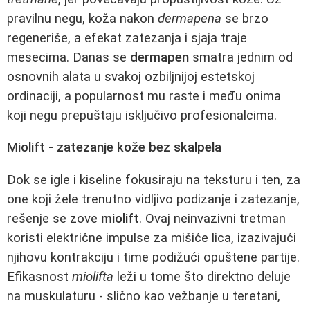
pravilnu negu, koža nakon
dermapena
se brzo
regeneriše, a efekat zatezanja i sjaja traje
mesecima. Danas se
dermapen
smatra jednim od
osnovnih alata u svakoj ozbiljnijoj estetskoj
ordinaciji, a popularnost mu raste i među onima
koji negu prepuštaju isključivo profesionalcima.
Miolift - zatezanje kože bez skalpela
Dok se igle i kiseline fokusiraju na teksturu i ten, za
one koji žele trenutno vidljivo podizanje i zatezanje,
rešenje se zove
miolift
. Ovaj neinvazivni tretman
koristi električne impulse za mišiće lica, izazivajući
njihovu kontrakciju i time podižući opuštene partije.
Efikasnost
miolifta
leži u tome što direktno deluje
na muskulaturu - slično kao vežbanje u teretani,