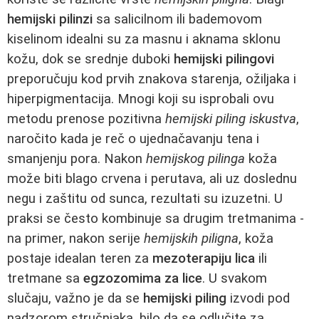
hemijski pilinzi
sa salicilnom ili bademovom
kiselinom idealni su za masnu i aknama sklonu
kožu, dok se srednje duboki
hemijski pilingovi
preporučuju kod prvih znakova starenja, ožiljaka i
hiperpigmentacija. Mnogi koji su isprobali ovu
metodu prenose pozitivna
hemijski piling iskustva
,
naročito kada je reč o ujednačavanju tena i
smanjenju pora. Nakon
hemijskog pilinga
koža
može biti blago crvena i perutava, ali uz doslednu
negu i zaštitu od sunca, rezultati su izuzetni. U
praksi se često kombinuje sa drugim tretmanima -
na primer, nakon serije
hemijskih piligna
, koža
postaje idealan teren za
mezoterapiju lica
ili
tretmane sa
egzozomima za lice
. U svakom
slučaju, važno je da se
hemijski piling
izvodi pod
nadzorom stručnjaka, bilo da se odlučite za