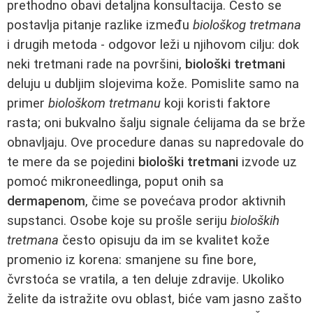
prethodno obavi detaljna konsultacija. Često se
postavlja pitanje razlike između
biološkog tretmana
i drugih metoda - odgovor leži u njihovom cilju: dok
neki tretmani rade na površini,
biološki tretmani
deluju u dubljim slojevima kože. Pomislite samo na
primer
biološkom tretmanu
koji koristi faktore
rasta; oni bukvalno šalju signale ćelijama da se brže
obnavljaju. Ove procedure danas su napredovale do
te mere da se pojedini
biološki tretmani
izvode uz
pomoć mikroneedlinga, poput onih sa
dermapenom
, čime se povećava prodor aktivnih
supstanci. Osobe koje su prošle seriju
bioloških
tretmana
često opisuju da im se kvalitet kože
promenio iz korena: smanjene su fine bore,
čvrstoća se vratila, a ten deluje zdravije. Ukoliko
želite da istražite ovu oblast, biće vam jasno zašto