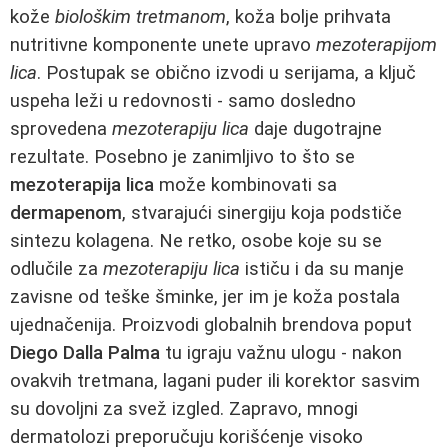
kože
biološkim tretmanom
, koža bolje prihvata
nutritivne komponente unete upravo
mezoterapijom
lica
. Postupak se obično izvodi u serijama, a ključ
uspeha leži u redovnosti - samo dosledno
sprovedena
mezoterapiju lica
daje dugotrajne
rezultate. Posebno je zanimljivo to što se
mezoterapija lica
može kombinovati sa
dermapenom
, stvarajući sinergiju koja podstiče
sintezu kolagena. Ne retko, osobe koje su se
odlučile za
mezoterapiju lica
ističu i da su manje
zavisne od teške šminke, jer im je koža postala
ujednačenija. Proizvodi globalnih brendova poput
Diego Dalla Palma
tu igraju važnu ulogu - nakon
ovakvih tretmana, lagani puder ili korektor sasvim
su dovoljni za svež izgled. Zapravo, mnogi
dermatolozi preporučuju korišćenje visoko