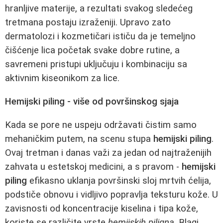
hranljive materije, a rezultati svakog sledećeg
tretmana postaju izraženiji. Upravo zato
dermatolozi i kozmetičari ističu da je temeljno
čišćenje lica početak svake dobre rutine, a
savremeni pristupi uključuju i kombinaciju sa
aktivnim kiseonikom za lice.
Hemijski piling - više od površinskog sjaja
Kada se pore ne uspeju održavati čistim samo
mehaničkim putem, na scenu stupa
hemijski piling
.
Ovaj tretman i danas važi za jedan od najtraženijih
zahvata u estetskoj medicini, a s pravom -
hemijski
piling
efikasno uklanja površinski sloj mrtvih ćelija,
podstiče obnovu i vidljivo popravlja teksturu kože. U
zavisnosti od koncentracije kiselina i tipa kože,
koriste se različite vrste
hemijskih piligna
. Blagi