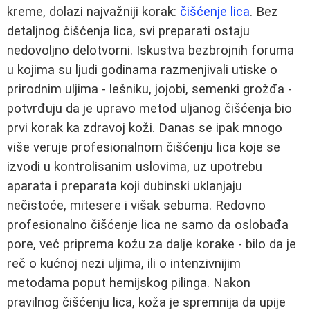
kreme, dolazi najvažniji korak:
čišćenje lica
. Bez
detaljnog čišćenja lica, svi preparati ostaju
nedovoljno delotvorni. Iskustva bezbrojnih foruma
u kojima su ljudi godinama razmenjivali utiske o
prirodnim uljima - lešniku, jojobi, semenki grožđa -
potvrđuju da je upravo metod uljanog čišćenja bio
prvi korak ka zdravoj koži. Danas se ipak mnogo
više veruje profesionalnom čišćenju lica koje se
izvodi u kontrolisanim uslovima, uz upotrebu
aparata i preparata koji dubinski uklanjaju
nečistoće, mitesere i višak sebuma. Redovno
profesionalno čišćenje lica ne samo da oslobađa
pore, već priprema kožu za dalje korake - bilo da je
reč o kućnoj nezi uljima, ili o intenzivnijim
metodama poput hemijskog pilinga. Nakon
pravilnog čišćenju lica, koža je spremnija da upije