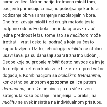
samo za lice. Nakon serije tretmana
mioliftom
,
pacijenti primećuju značajno poboljšanje kontura,
podizanje obrva i smanjenje nazolabijalnih bora.
Ono što izdvaja
miolift
od drugih metoda jeste
potpuno odsustvo bola i perioda oporavka. Još
jedna prednost leži u tome što se
mioliftom
može
tretirati i vrat i dekolte, područja koja su često
zapostavljena. Uz to, tehnologija
miolifta
se stalno
usavršava, pa su današnji aparati znatno udobniji.
Osobe koje su probale
miolift
često navode da im je
to omiljeni tretman kada žele brz efekat pred važne
događaje. Kombinacijom sa
biološkim tretmanima
,
konkretno sa unosom
egzozoma za lice
putem
dermapena
, postiže se sinergija na više nivoa -
zategnuta koža postaje i hranjenija. U praksi, na
mioliftu
se uvek insistira na individualnom pristupu,