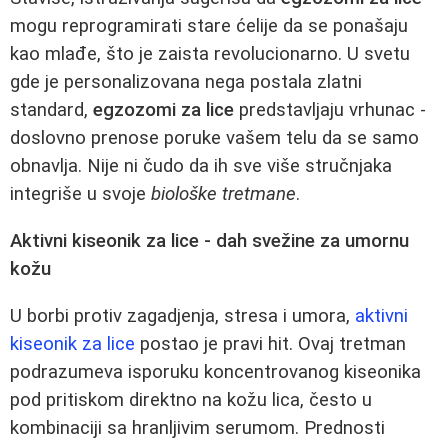
mogu reprogramirati stare ćelije da se ponašaju
kao mlađe, što je zaista revolucionarno. U svetu
gde je personalizovana nega postala zlatni
standard,
egzozomi za lice
predstavljaju vrhunac -
doslovno prenose poruke vašem telu da se samo
obnavlja. Nije ni čudo da ih sve više stručnjaka
integriše u svoje
biološke tretmane
.
Aktivni kiseonik za lice - dah svežine za umornu
kožu
U borbi protiv zagadjenja, stresa i umora,
aktivni
kiseonik za lice
postao je pravi hit. Ovaj tretman
podrazumeva isporuku koncentrovanog kiseonika
pod pritiskom direktno na kožu lica, često u
kombinaciji sa hranljivim serumom. Prednosti