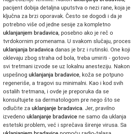
pacijent dobija detaljna uputstva o nezi rane, koja je
ključna za brzi oporavak. Često se dogodi i da je
potrebno više od jedne sesije za kompletno
uklanjanjem bradavica
, posebno ako je reč o
tvrdokornim promenama. U svakom slučaju, proces
uklanjanja bradavica
danas je brz i rutinski. One koji
oklevaju zbog straha od bola, treba umiriti - gotovo
svi tretmani izvode se uz lokalnu anesteziju. Nakon
uspešnog
uklanjanja bradavice
, koža se potpuno
regeneriše, a tragovi su minimalni. Kao i kod svih
ostalih tretmana, i ovde je preporuka da se
konsultujete sa dermatologom pre nego što se
odlučite za
uklanjanje bradavica
. Jer, pravilno
izvedeno
uklanjanje bradavice
ne samo da uklanja
estetski problem, već i sprečava širenje virusa. Sa
uklanjanjem bradavice
pomoću radio-talasa,