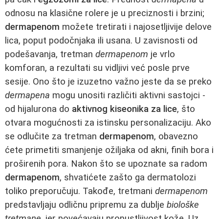
odnosu na klasične rolere je u preciznosti i brzini;
dermapenom
možete tretirati i najosetljivije delove
lica, poput podočnjaka ili usana. U zavisnosti od
podešavanja, tretman
dermapenom
je vrlo
komforan, a rezultati su vidljivi već posle prve
sesije. Ono što je izuzetno važno jeste da se preko
dermapena
mogu unositi različiti aktivni sastojci -
od hijalurona do
aktivnog kiseonika za lice
, što
otvara mogućnosti za istinsku personalizaciju. Ako
se odlučite za tretman
dermapenom
, obavezno
ćete primetiti smanjenje ožiljaka od akni, finih bora i
proširenih pora. Nakon što se upoznate sa radom
dermapenom
, shvatićete zašto ga dermatolozi
toliko preporučuju. Takođe, tretmani
dermapenom
predstavljaju odličnu pripremu za dublje
biološke
tretmane
, jer povećavaju propustljivost kože. Uz