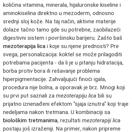
količina vitamina, minerala, hijaluronske kiseline i
aminokiselina direktno u mezoderm, odnosno
srednji sloj kože. Na taj način, aktivne materije
dolaze tačno tamo gde su potrebne, zaobilazeći
digestivni sistem i površinsku barijeru. Zašto baš
mezoterapija lica
i koje su njene prednosti? Pre
svega, personalizacija: koktel se može prilagoditi
potrebama pacijenta - da li je u pitanju hidratacija,
borba protiv bora ili rešavanje problema
hiperpigmentacije. Zahvaljujući finoći igala,
procedura nije bolna, a oporavak je brz. Mnogi koji
su prvi put saznali za
mezoterapiju lica
bili su
prijatno iznenađeni efektom "sjaja iznutra" koji traje
nedeljama nakon tretmana. U kombinaciji sa
biološkim tretmanima
, rezultati
mezoterapiji lica
postaju još izraženiji. Na primer, nakon pripreme