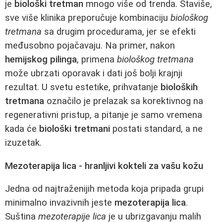
je
biološki tretman
mnogo više od trenda. Štaviše,
sve više klinika preporučuje kombinaciju
biološkog
tretmana
sa drugim procedurama, jer se efekti
međusobno pojačavaju. Na primer, nakon
hemijskog pilinga
, primena
biološkog tretmana
može ubrzati oporavak i dati još bolji krajnji
rezultat. U svetu estetike, prihvatanje
bioloških
tretmana
označilo je prelazak sa korektivnog na
regenerativni pristup, a pitanje je samo vremena
kada će
biološki tretmani
postati standard, a ne
izuzetak.
Mezoterapija lica - hranljivi kokteli za vašu kožu
Jedna od najtraženijih metoda koja pripada grupi
minimalno invazivnih jeste
mezoterapija lica
.
Suština
mezoterapije lica
je u ubrizgavanju malih