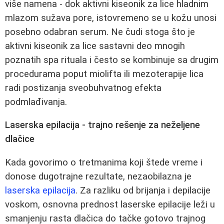
više namena - dok aktivni kiseonik za lice hladnim
mlazom sužava pore, istovremeno se u kožu unosi
posebno odabran serum. Ne čudi stoga što je
aktivni kiseonik za lice sastavni deo mnogih
poznatih spa rituala i često se kombinuje sa drugim
procedurama poput miolifta ili mezoterapije lica
radi postizanja sveobuhvatnog efekta
podmlađivanja.
Laserska epilacija - trajno rešenje za neželjene
dlačice
Kada govorimo o tretmanima koji štede vreme i
donose dugotrajne rezultate, nezaobilazna je
laserska epilacija
. Za razliku od brijanja i depilacije
voskom, osnovna prednost laserske epilacije leži u
smanjenju rasta dlačica do tačke gotovo trajnog