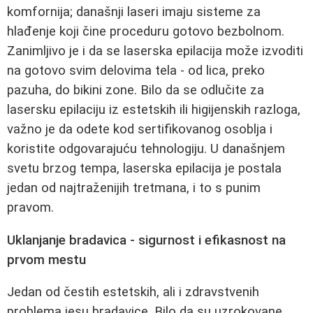
komfornija; današnji laseri imaju sisteme za
hlađenje koji čine proceduru gotovo bezbolnom.
Zanimljivo je i da se laserska epilacija može izvoditi
na gotovo svim delovima tela - od lica, preko
pazuha, do bikini zone. Bilo da se odlučite za
lasersku epilaciju iz estetskih ili higijenskih razloga,
važno je da odete kod sertifikovanog osoblja i
koristite odgovarajuću tehnologiju. U današnjem
svetu brzog tempa, laserska epilacija je postala
jedan od najtraženijih tretmana, i to s punim
pravom.
Uklanjanje bradavica - sigurnost i efikasnost na
prvom mestu
Jedan od čestih estetskih, ali i zdravstvenih
problema jesu bradavice. Bilo da su uzrokovane