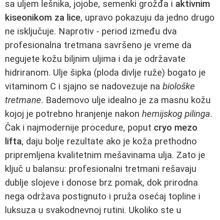
sa uljem lešnika, jojobe, semenki grožđa i
aktivnim
kiseonikom za lice
, upravo pokazuju da jedno drugo
ne isključuje. Naprotiv - period između dva
profesionalna tretmana savršeno je vreme da
negujete kožu biljnim uljima i da je održavate
hidriranom. Ulje šipka (ploda divlje ruže) bogato je
vitaminom C i sjajno se nadovezuje na
biološke
tretmane
. Bademovo ulje idealno je za masnu kožu
kojoj je potrebno hranjenje nakon
hemijskog pilinga
.
Čak i najmodernije procedure, poput
cryo mezo
lifta
, daju bolje rezultate ako je koža prethodno
pripremljena kvalitetnim mešavinama ulja. Zato je
ključ u balansu: profesionalni tretmani rešavaju
dublje slojeve i donose brz pomak, dok prirodna
nega održava postignuto i pruža osećaj topline i
luksuza u svakodnevnoj rutini. Ukoliko ste u