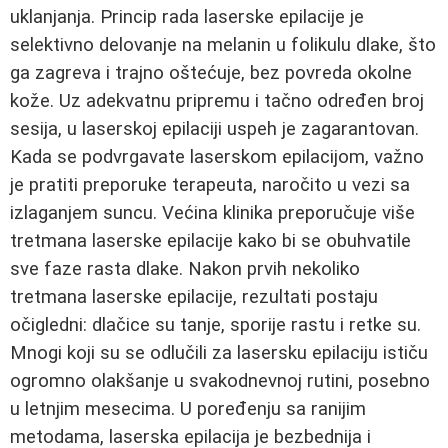
uklanjanja. Princip rada laserske epilacije je
selektivno delovanje na melanin u folikulu dlake, što
ga zagreva i trajno oštećuje, bez povreda okolne
kože. Uz adekvatnu pripremu i tačno određen broj
sesija, u laserskoj epilaciji uspeh je zagarantovan.
Kada se podvrgavate laserskom epilacijom, važno
je pratiti preporuke terapeuta, naročito u vezi sa
izlaganjem suncu. Većina klinika preporučuje više
tretmana laserske epilacije kako bi se obuhvatile
sve faze rasta dlake. Nakon prvih nekoliko
tretmana laserske epilacije, rezultati postaju
očigledni: dlačice su tanje, sporije rastu i retke su.
Mnogi koji su se odlučili za lasersku epilaciju ističu
ogromno olakšanje u svakodnevnoj rutini, posebno
u letnjim mesecima. U poređenju sa ranijim
metodama, laserska epilacija je bezbednija i