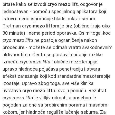
pitate kako se izvodi
cryo mezo lift
, odgovor je
jednostavan - pomoću specijalnog aplikatora koji
istovremeno isporučuje hladni mlaz i serum.
Tretman
cryo mezo liftom
je brz (obično traje oko
30 minuta) i nema period oporavka. Osim toga, kod
cryo mezo liftu
ne postoje ograničenja nakon
procedure - možete se odmah vratiti svakodnevnim
aktivnostima. Često se postavlja pitanje razlike
između
cryo mezo lifta
i obične mezoterapije:
upravo hladnoća pojačava penetraciju i stvara
efekat zatezanja koji kod standardne mezoterapije
izostaje. Upravo zbog toga, sve više klinika
uvrštava
cryo mezo lift
u svoju ponudu. Rezultat
cryo mezo lifta
je vidljiv odmah, a posebno je
pogodan za one sa proširenim porama i masnom
kožom, jer hladnoća reguliše lučenje sebuma. Za