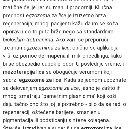
matične ćelije, jer su manji i prodorniji. Ključna
prednost
egzozoma za lice
je izuzetno brza
regeneracija; mnogi pacijenti kažu da im se koža
oporavi i do tri puta brže nego sa standardnim
biološkim tretmanima
. Ako vam se preporuči
tretman
egzozomima za lice
, obično se aplikacija
vrši uz pomoć
dermapena
ili mikroneedlinga, kako
bi se obezbedio dubok prodor. U poslednje vreme, i
mezoterapija lica
se obogaćuje serumom koji
sadrži
egzozome za lice
. Kada se jednom upoznate
sa delovanjem
egzozoma za lice
, jasno je zašto ih
mnogi smatraju "pametnim glasnicima" koji koži
daju tačno ono što joj je potrebno - bilo da se radi o
regeneraciji oštećene barijere, smanjenju
pigmentacija ili podsticanju sinteze kolagena.
Štaviše, istraživanja sugerišu da
egzozomi za lice