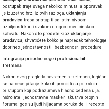
postupak traje svega nekoliko minuta, a oporavak
je izuzetno brz. Iz ovih razloga,
uklanjanju
bradavica
treba pristupiti sa istim nivoom
ozbiljnosti kao i svakom drugom medicinskom
zahvatu. Nakon što prođete kroz
uklanjanje
bradavica
, shvatićete koliko je napredak tehnologije
doprineo jednostavnosti i bezbednosti procedure.
Integracija prirodne nege i profesionalnih
tretmana
Nakon ovog pregleda savremenih tretmana, logično
se nameće pitanje: kako ih pomiriti sa prirodnim
pristupom koji podrazumeva hladno ceđena ulja,
hidrolate i jednostavne maske? Iskustva brojnih
foruma, gde su ljudi hiljadama poruka delili recepte