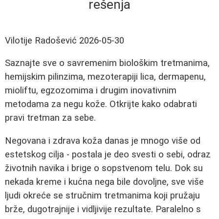
rešenja
Vilotije Radošević
2026-05-30
Saznajte sve o savremenim biološkim tretmanima,
hemijskim pilinzima, mezoterapiji lica, dermapenu,
mioliftu, egzozomima i drugim inovativnim
metodama za negu kože. Otkrijte kako odabrati
pravi tretman za sebe.
Negovana i zdrava koža danas je mnogo više od
estetskog cilja - postala je deo svesti o sebi, odraz
životnih navika i brige o sopstvenom telu. Dok su
nekada kreme i kućna nega bile dovoljne, sve više
ljudi okreće se stručnim tretmanima koji pružaju
brže, dugotrajnije i vidljivije rezultate. Paralelno s