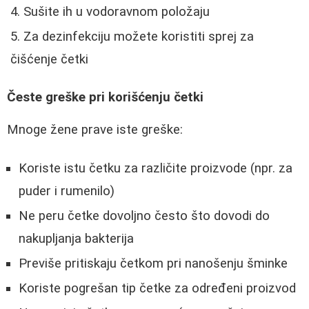
Sušite ih u vodoravnom položaju
Za dezinfekciju možete koristiti sprej za
čišćenje četki
Česte greške pri korišćenju četki
Mnoge žene prave iste greške:
Koriste istu četku za različite proizvode (npr. za
puder i rumenilo)
Ne peru četke dovoljno često što dovodi do
nakupljanja bakterija
Previše pritiskaju četkom pri nanošenju šminke
Koriste pogrešan tip četke za određeni proizvod