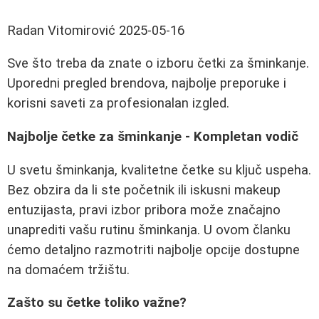
Radan Vitomirović
2025-05-16
Sve što treba da znate o izboru četki za šminkanje.
Uporedni pregled brendova, najbolje preporuke i
korisni saveti za profesionalan izgled.
Najbolje četke za šminkanje - Kompletan vodič
U svetu šminkanja, kvalitetne četke su ključ uspeha.
Bez obzira da li ste početnik ili iskusni makeup
entuzijasta, pravi izbor pribora može značajno
unaprediti vašu rutinu šminkanja. U ovom članku
ćemo detaljno razmotriti najbolje opcije dostupne
na domaćem tržištu.
Zašto su četke toliko važne?