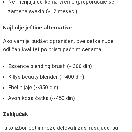
Ne menjaju četke na vreme (preporučuje se
zamena svakih 6-12 meseci)
Najbolje jeftine alternative
Ako vam je budžet ograničen, ove četke nude
odličan kvalitet po pristupačnim cenama:
Essence blending brush (~300 din)
Killys beauty blender (~400 din)
Ebelin jaje (~350 din)
Avon kosa četka (~450 din)
Zaključak
Iako izbor četki može delovati zastrašujuće, sa