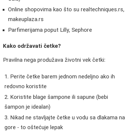
Online shopovima kao što su realtechniques.rs,
makeuplaza.rs
Parfimerijama poput Lilly, Sephore
Kako održavati četke?
Pravilna nega produžava životni vek četki:
Perite četke barem jednom nedeljno ako ih
redovno koristite
Koristite blage šampone ili sapune (bebi
šampon je idealan)
Nikad ne stavljajte četke u vodu sa dlakama na
gore - to oštećuje lepak