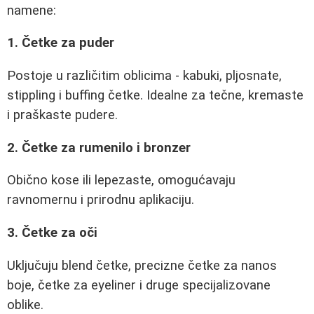
namene:
1. Četke za puder
Postoje u različitim oblicima - kabuki, pljosnate,
stippling i buffing četke. Idealne za tečne, kremaste
i praškaste pudere.
2. Četke za rumenilo i bronzer
Obično kose ili lepezaste, omogućavaju
ravnomernu i prirodnu aplikaciju.
3. Četke za oči
Uključuju blend četke, precizne četke za nanos
boje, četke za eyeliner i druge specijalizovane
oblike.