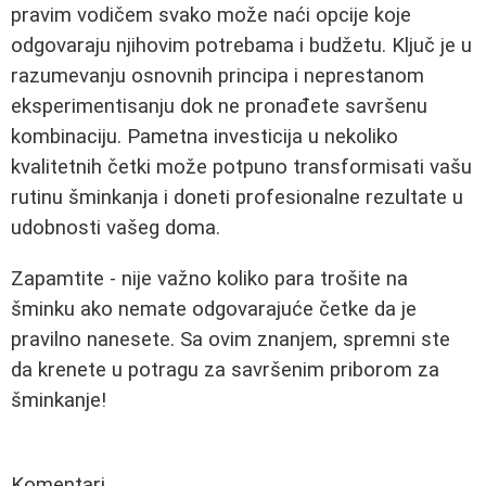
pravim vodičem svako može naći opcije koje
odgovaraju njihovim potrebama i budžetu. Ključ je u
razumevanju osnovnih principa i neprestanom
eksperimentisanju dok ne pronađete savršenu
kombinaciju. Pametna investicija u nekoliko
kvalitetnih četki može potpuno transformisati vašu
rutinu šminkanja i doneti profesionalne rezultate u
udobnosti vašeg doma.
Zapamtite - nije važno koliko para trošite na
šminku ako nemate odgovarajuće četke da je
pravilno nanesete. Sa ovim znanjem, spremni ste
da krenete u potragu za savršenim priborom za
šminkanje!
Komentari