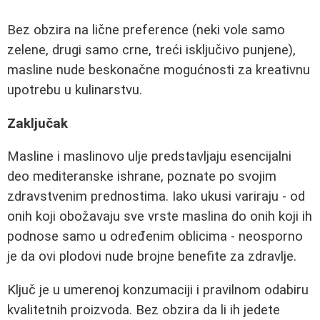
Bez obzira na lične preference (neki vole samo
zelene, drugi samo crne, treći isključivo punjene),
masline nude beskonačne mogućnosti za kreativnu
upotrebu u kulinarstvu.
Zaključak
Masline i maslinovo ulje predstavljaju esencijalni
deo mediteranske ishrane, poznate po svojim
zdravstvenim prednostima. Iako ukusi variraju - od
onih koji obožavaju sve vrste maslina do onih koji ih
podnose samo u određenim oblicima - neosporno
je da ovi plodovi nude brojne benefite za zdravlje.
Ključ je u umerenoj konzumaciji i pravilnom odabiru
kvalitetnih proizvoda. Bez obzira da li ih jedete