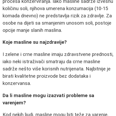
procesa konzerviranja. Iako masline sadrže izvesnu
količinu soli, njihova umerena konzumacija (10-15
komada dnevno) ne predstavlja rizik za zdravlje. Za
osobe na dijeti sa smanjenim unosom soli, postoje
opcije manje slanih maslina.
Koje masline su najzdravije?
I zelene i crne masline imaju zdravstvene prednosti,
iako neki istraživači smatraju da crne masline
sadrže nešto više korisnih nutrijenata. Najbitnije je
birati kvalitetne proizvode bez dodataka i
konzervansa.
Da li masline mogu izazvati probleme sa
varenjem?
Kod nekih ljudi, masline mogu biti teže za varenje,