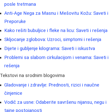
posle tretmana
Anti-Age Nega za Masnu i Mešovitu Kožu: Saveti i
Preporuke
Kako rešiti bubuljice i fleke na licu: Saveti i rešenja
Skljocanje zglobova: Uzroci, simptomi i rešenja
Dijete i gubljenje kilograma: Saveti i iskustva
Problemi sa slabom cirkulacijom i venama: Saveti i
rešenja
Tekstovi na srodnim blogovima
Gladovanje i zdravlje: Prednosti, rizici i naučne
činjenice
Vodič za usne: Odaberite savršenu nijansu, negu i
tajne postojanosti