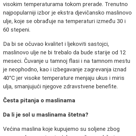
visokim temperaturama tokom prerade. Trenutno
najpopularniji izbor je ekstra djevičansko maslinovo
ulje, koje se obrađuje na temperaturi između 30 i
60 stepeni.
Da bi se očuvao kvalitet i ljekoviti sastojci,
maslinovo ulje ne bi trebalo da bude starije od 12
meseci. Čuvanje u tamnoj flasi i na tamnom mestu
je neophodno, kao i izbegavanje zagrevanja iznad
40°C jer visoke temperature menjaju ukus i miris
ulja, smanjujući njegove zdravstvene benefite.
Česta pitanja o maslinama
Da li je sol u maslinama štetna?
Većina maslina koje kupujemo su soljene zbog