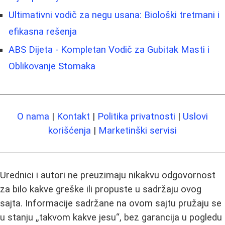
Ultimativni vodič za negu usana: Biološki tretmani i
efikasna rešenja
ABS Dijeta - Kompletan Vodič za Gubitak Masti i
Oblikovanje Stomaka
O nama
|
Kontakt
|
Politika privatnosti
|
Uslovi
korišćenja
|
Marketinški servisi
Urednici i autori ne preuzimaju nikakvu odgovornost
za bilo kakve greške ili propuste u sadržaju ovog
sajta. Informacije sadržane na ovom sajtu pružaju se
u stanju „takvom kakve jesu“, bez garancija u pogledu