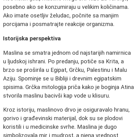
posebno ako se konzumiraju u velikim količinama.
Ako imate osetljiv želudac, počnite sa manjim
porcijama i posmatrajte reakcije organizma.
Istorijska perspektiva
Maslina se smatra jednom od najstarijih namirnica
u ljudskoj ishrani. Po predanju, potiče sa Krita, a
brzo se proširila u Egipat, Grčku, Palestinu i Malu
Aziju. Spominje se u Bibliji i drevnim egipatskim
spisima. Grčka mitologija priča kako je boginja Atina
stvorila maslinu bacivši kap vode u klisuru.
Kroz istoriju, maslinovo drvo je osiguravalo hranu,
gorivo i građevinski materijal, dok su se plodovi
koristili i u medicinske svrhe. Maslina je dugo
simbolizovala mir i mudrost, a njena vrednost