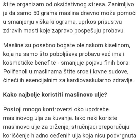
štite organizam od oksidativnog stresa. Zanimljivo
je da samo 50 grama maslina dnevno može pomoći
u smanjenju viška kilograma, uprkos prisustvu
zdravih masti koje zapravo pospešuju probavu.
Masline su posebno bogate oleinskom kiselinom,
koja ne samo što poboljšava probavu već ima i
kosmetičke benefite - smanjuje pojavu finih bora.
Polifenoli u maslinama štite srce i krvne sudove,
čineći ih esencijalnim za kardiovaskularno zdravlje.
Kako najbolje koristiti maslinovo ulje?
Postoji mnogo kontroverzi oko upotrebe
maslinovog ulja za kuvanje. Iako neki koriste
maslinovo ulje za prženje, stručnjaci preporučuju
korišćenje hladno ceđenih ulja koja nisu podvrgnuta