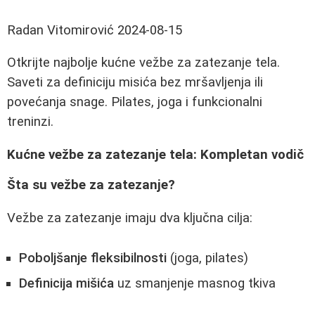
Radan Vitomirović
2024-08-15
Otkrijte najbolje kućne vežbe za zatezanje tela.
Saveti za definiciju misića bez mršavljenja ili
povećanja snage. Pilates, joga i funkcionalni
treninzi.
Kućne vežbe za zatezanje tela: Kompletan vodič
Šta su vežbe za zatezanje?
Vežbe za zatezanje imaju dva ključna cilja:
Poboljšanje fleksibilnosti
(joga, pilates)
Definicija mišića
uz smanjenje masnog tkiva