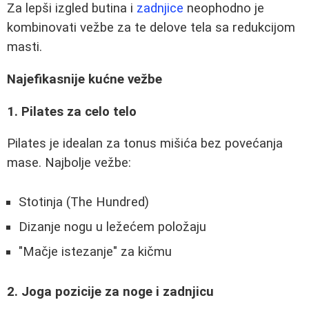
Za lepši izgled butina i
zadnjice
neophodno je
kombinovati vežbe za te delove tela sa redukcijom
masti.
Najefikasnije kućne vežbe
1. Pilates za celo telo
Pilates je idealan za tonus mišića bez povećanja
mase. Najbolje vežbe:
Stotinja (The Hundred)
Dizanje nogu u ležećem položaju
"Mačje istezanje" za kičmu
2. Joga pozicije za noge i zadnjicu