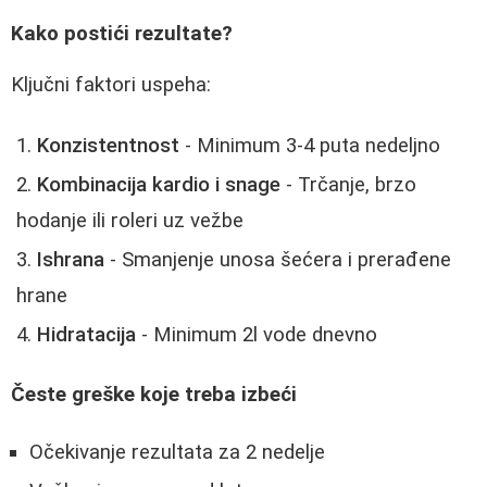
Kako postići rezultate?
Ključni faktori uspeha:
Konzistentnost
- Minimum 3-4 puta nedeljno
Kombinacija kardio i snage
- Trčanje, brzo
hodanje ili roleri uz vežbe
Ishrana
- Smanjenje unosa šećera i prerađene
hrane
Hidratacija
- Minimum 2l vode dnevno
Česte greške koje treba izbeći
Očekivanje rezultata za 2 nedelje