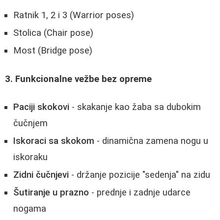
Ratnik 1, 2 i 3 (Warrior poses)
Stolica (Chair pose)
Most (Bridge pose)
3. Funkcionalne vežbe bez opreme
Paciji skokovi
- skakanje kao žaba sa dubokim
čučnjem
Iskoraci sa skokom
- dinamična zamena nogu u
iskoraku
Zidni čučnjevi
- držanje pozicije "sedenja" na zidu
Šutiranje u prazno
- prednje i zadnje udarce
nogama