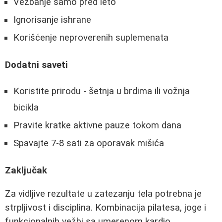
Vežbanje samo pred leto
Ignorisanje ishrane
Korišćenje neproverenih suplemenata
Dodatni saveti
Koristite prirodu - šetnja u brdima ili vožnja
bicikla
Pravite kratke aktivne pauze tokom dana
Spavajte 7-8 sati za oporavak mišića
Zaključak
Za vidljive rezultate u zatezanju tela potrebna je
strpljivost i disciplina. Kombinacija pilatesa, joge i
funkcionalnih vežbi sa umerenom kardio