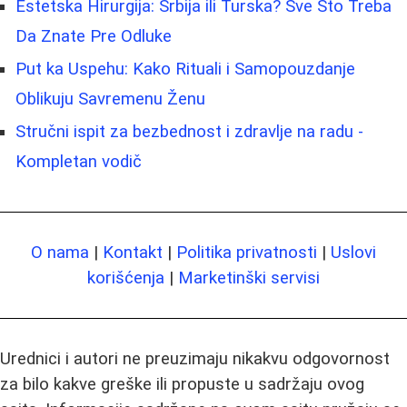
Estetska Hirurgija: Srbija ili Turska? Sve Što Treba
Da Znate Pre Odluke
Put ka Uspehu: Kako Rituali i Samopouzdanje
Oblikuju Savremenu Ženu
Stručni ispit za bezbednost i zdravlje na radu -
Kompletan vodič
O nama
|
Kontakt
|
Politika privatnosti
|
Uslovi
korišćenja
|
Marketinški servisi
Urednici i autori ne preuzimaju nikakvu odgovornost
za bilo kakve greške ili propuste u sadržaju ovog