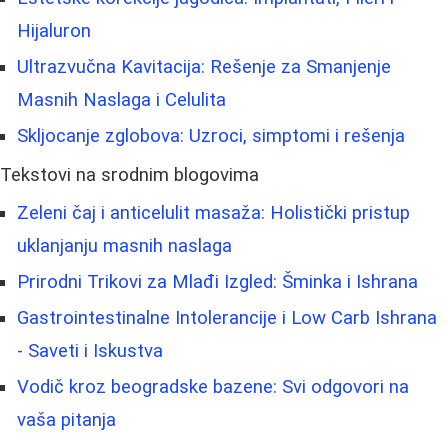
Hijaluron
Ultrazvučna Kavitacija: Rešenje za Smanjenje
Masnih Naslaga i Celulita
Skljocanje zglobova: Uzroci, simptomi i rešenja
Tekstovi na srodnim blogovima
Zeleni čaj i anticelulit masaža: Holistički pristup
uklanjanju masnih naslaga
Prirodni Trikovi za Mlađi Izgled: Šminka i Ishrana
Gastrointestinalne Intolerancije i Low Carb Ishrana
- Saveti i Iskustva
Vodič kroz beogradske bazene: Svi odgovori na
vaša pitanja