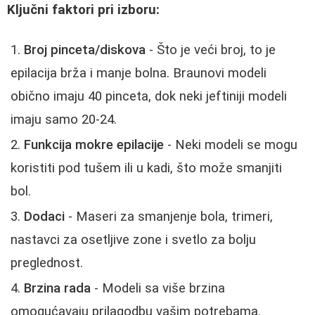
Ključni faktori pri izboru:
Broj pinceta/diskova
- Što je veći broj, to je
epilacija brža i manje bolna. Braunovi modeli
obično imaju 40 pinceta, dok neki jeftiniji modeli
imaju samo 20-24.
Funkcija mokre epilacije
- Neki modeli se mogu
koristiti pod tušem ili u kadi, što može smanjiti
bol.
Dodaci
- Maseri za smanjenje bola, trimeri,
nastavci za osetljive zone i svetlo za bolju
preglednost.
Brzina rada
- Modeli sa više brzina
omogućavaju prilagodbu vašim potrebama.