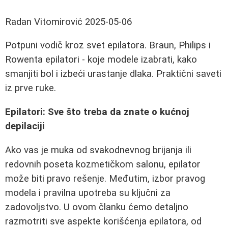
Radan Vitomirović
2025-05-06
Potpuni vodič kroz svet epilatora. Braun, Philips i
Rowenta epilatori - koje modele izabrati, kako
smanjiti bol i izbeći urastanje dlaka. Praktični saveti
iz prve ruke.
Epilatori: Sve što treba da znate o kućnoj
depilaciji
Ako vas je muka od svakodnevnog brijanja ili
redovnih poseta kozmetičkom salonu, epilator
može biti pravo rešenje. Međutim, izbor pravog
modela i pravilna upotreba su ključni za
zadovoljstvo. U ovom članku ćemo detaljno
razmotriti sve aspekte korišćenja epilatora, od