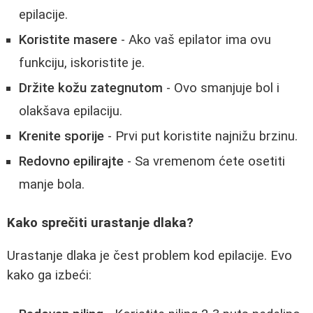
epilacije.
Koristite masere
- Ako vaš epilator ima ovu
funkciju, iskoristite je.
Držite kožu zategnutom
- Ovo smanjuje bol i
olakšava epilaciju.
Krenite sporije
- Prvi put koristite najnižu brzinu.
Redovno epilirajte
- Sa vremenom ćete osetiti
manje bola.
Kako sprečiti urastanje dlaka?
Urastanje dlaka je čest problem kod epilacije. Evo
kako ga izbeći: