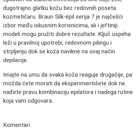
dugotrajno glatku kožu bez redovnih poseta
kozmetičaru. Braun Silk-épil serija 7 je najčešći
izbor među iskusnim korisnicima, ali i jeftiniji
modeli mogu pružiti dobre rezultate. Ključ uspeha
leži u pravilnoj upotrebi, redovnom pilingu i
strpljenju dok se koža navikne na ovaj način
depilacije.
Imajte na umu da svaka koža reaguje drugačije, pa
možda ćete morati da eksperimentišete dok ne
nađete pravu kombinaciju epilatora i nadega rutine
koja vam odgovara.
Komentari