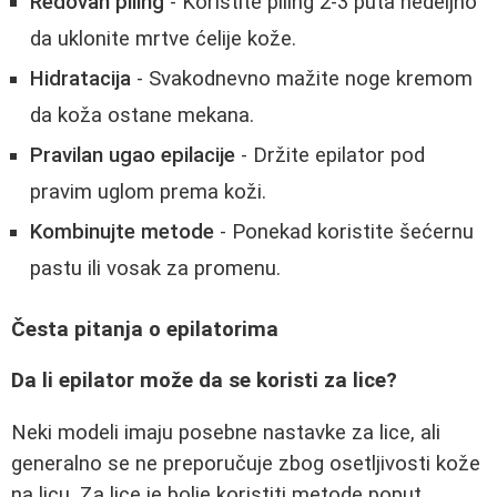
Redovan piling
- Koristite piling 2-3 puta nedeljno
da uklonite mrtve ćelije kože.
Hidratacija
- Svakodnevno mažite noge kremom
da koža ostane mekana.
Pravilan ugao epilacije
- Držite epilator pod
pravim uglom prema koži.
Kombinujte metode
- Ponekad koristite šećernu
pastu ili vosak za promenu.
Česta pitanja o epilatorima
Da li epilator može da se koristi za lice?
Neki modeli imaju posebne nastavke za lice, ali
generalno se ne preporučuje zbog osetljivosti kože
na licu. Za lice je bolje koristiti metode poput