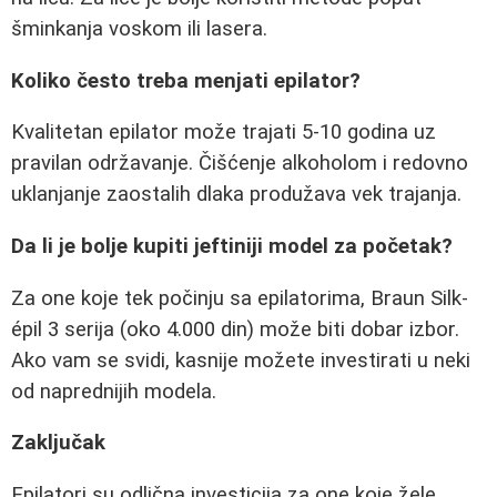
šminkanja voskom ili lasera.
Koliko često treba menjati epilator?
Kvalitetan epilator može trajati 5-10 godina uz
pravilan održavanje. Čišćenje alkoholom i redovno
uklanjanje zaostalih dlaka produžava vek trajanja.
Da li je bolje kupiti jeftiniji model za početak?
Za one koje tek počinju sa epilatorima, Braun Silk-
épil 3 serija (oko 4.000 din) može biti dobar izbor.
Ako vam se svidi, kasnije možete investirati u neki
od naprednijih modela.
Zaključak
Epilatori su odlična investicija za one koje žele