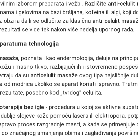
vilnim izborom preparata i vežbi. Različite
anti-celuli
ama i gelovima na bazi bršljana, kofeina ili algi, koji
z obzira da li se odlučite za klasičnu
anti-celulit masa
rezultati se vide tek nakon više nedelja upornog rada.
araturna tehnologija
 masaža
, poznata i kao endermologija, deluje na princi
 kožu i masno tkivo, razbijajući ih i istovremeno pospeš
traju da su
anticelulit masaže
ovog tipa najsličnije du
ka od modrica ukoliko se aparat koristi ispravno. Tretm
 rezultate, posebno kod „tvrdog“ celulita.
terapija bez igle
- procedura u kojoj se aktivne supst
 dublje slojeve kože pomoću lasera ili elektropora, po
apravo proces razgradnje masti, a kada se primenjuje ci
 do značajnog smanjenja obima i zaglađivanja površine