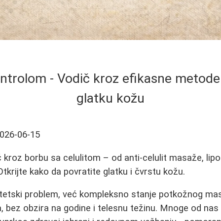
ontrolom - Vodič kroz efikasne metode
glatku kožu
026-06-15
roz borbu sa celulitom – od anti-celulit masaže, lipoli
Otkrijte kako da povratite glatku i čvrstu kožu.
estetski problem, već kompleksno stanje potkožnog mas
 bez obzira na godine i telesnu težinu. Mnoge od nas