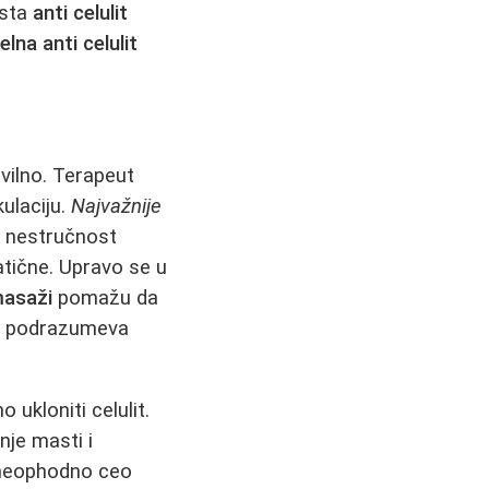
rsta
anti celulit
lna anti celulit
vilno. Terapeut
ulaciju.
Najvažnije
 i nestručnost
atične. Upravo se u
 masaži
pomažu da
rs podrazumeva
ukloniti celulit.
nje masti i
 neophodno ceo