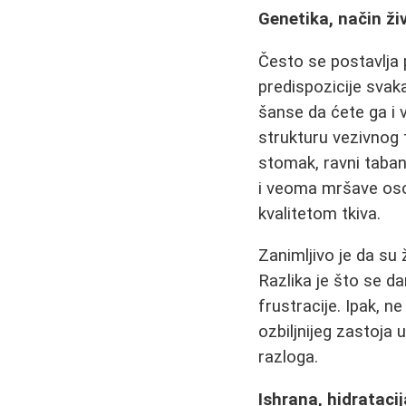
Genetika, način živ
Često se postavlja p
predispozicije svaka
šanse da ćete ga i v
strukturu vezivnog 
stomak, ravni taban
i veoma mršave osob
kvalitetom tkiva.
Zanimljivo je da su 
Razlika je što se d
frustracije. Ipak, n
ozbiljnijeg zastoja 
razloga.
Ishrana, hidratacij