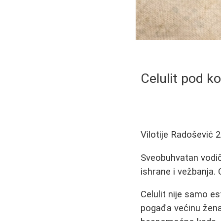
Celulit pod k
Vilotije Radošević
2
Sveobuhvatan vodič k
ishrane i vežbanja. 
Celulit nije samo 
pogađa većinu žena,