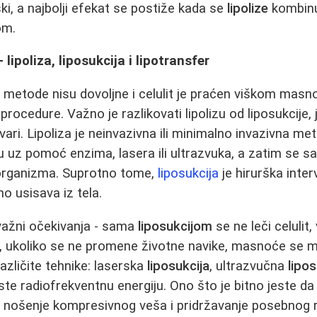
ki, a najbolji efekat se postiže kada se
lipolize
kombinu
om.
ipoliza, liposukcija i lipotransfer
metode nisu dovoljne i celulit je praćen viškom masno
rocedure. Važno je razlikovati lipolizu od liposukcije, 
vari. Lipoliza je neinvazivna ili minimalno invazivna m
u uz pomoć enzima, lasera ili ultrazvuka, a zatim se s
 organizma. Suprotno tome,
liposukcija
je hirurška inter
o usisava iz tela.
ažni očekivanja - sama
liposukcijom
se ne leči celulit,
 ukoliko se ne promene životne navike, masnoće se
različite tehnike: laserska
liposukcija
, ultrazvučna
lipos
ste radiofrekventnu energiju. Ono što je bitno jeste d
 nošenje kompresivnog veša i pridržavanje posebnog 