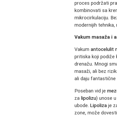
proces podržati pra
kombinovati sa krem
mikrocirkulaciju. Be
modernijih tehnika, 
Vakum masaža i ap
Vakum
antocelulit
pritiska koji podiže
drenažu. Mnogi sma
masaži, ali bez rizi
ali daju fantastične
Poseban vid je
mezo
za
lipolizu
) unose u
ubode.
Lipoliza
je z
zone, može dovesti