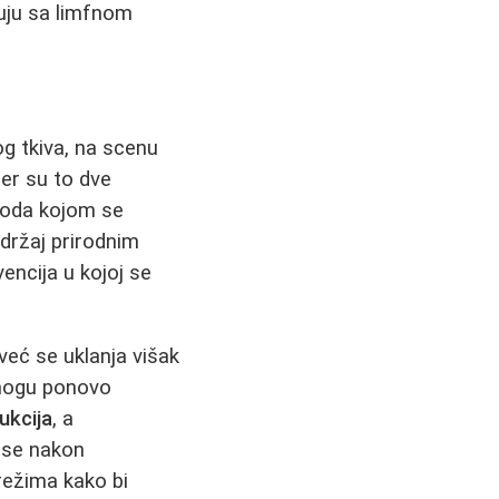
ju sa limfnom
g tkiva, na scenu
jer su to dve
etoda kojom se
adržaj prirodnim
vencija u kojoj se
 već se uklanja višak
 mogu ponovo
ukcija
, a
a se nakon
režima kako bi