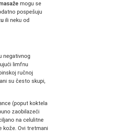
t masaže
mogu se
 dodatno pospešuju
žu
ili neku od
pu negativnog
ujući limfnu
binskoj ručnoj
ani su često skupi,
ance (poput koktela
tpuno zaobilazeći
ljano na celulitne
 kože. Ovi tretmani