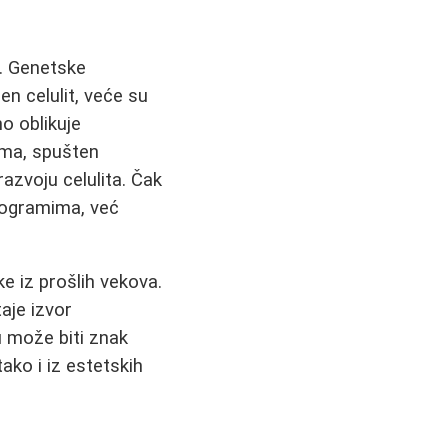
u. Genetske
en celulit, veće su
o oblikuje
ičma, spušten
azvoju celulita. Čak
ilogramima, već
ke iz prošlih vekova.
aje izvor
u može biti znak
tako i iz estetskih