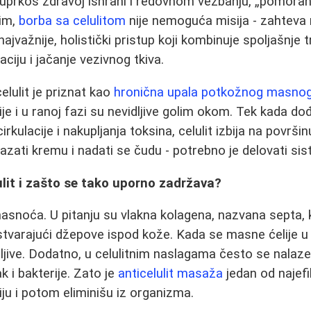
prkos zdravoj ishrani i redovnom vežbanju, „pomoran
tim,
borba sa celulitom
nije nemoguća misija - zahteva
 najvažnije, holistički pristup koji kombinuje spoljašnje
ciju i jačanje vezivnog tkiva.
lulit je priznat kao
hronična upala potkožnog masnog
ije i u ranoj fazi su nevidljive golim okom. Tek kada d
rkulacije i nakupljanja toksina, celulit izbija na površin
ati kremu i nadati se čudu - potrebno je delovati sis
ulit i zašto se tako uporno zadržava?
 masnoća. U pitanju su vlakna kolagena, nazvana septa,
 stvarajući džepove ispod kože. Kada se masne ćelije u
dljive. Dodatno, u celulitnim naslagama često se nalaze
ak i bakterije. Zato je
anticelulit masaža
jedan od najefi
iju i potom eliminišu iz organizma.