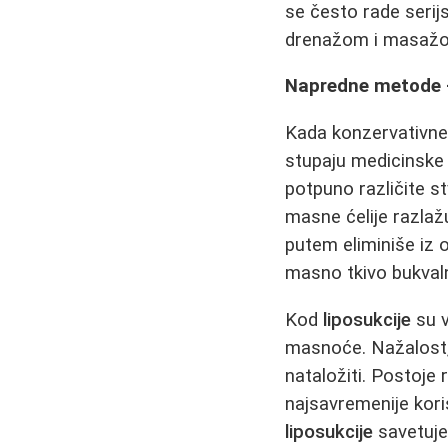
se često rade serijs
drenažom i masaž
Napredne metode - l
Kada konzervativne 
stupaju medicinske p
potpuno različite st
masne ćelije razlaž
putem eliminiše iz
masno tkivo bukvaln
Kod
liposukcije
su v
masnoće. Nažalost,
nataložiti. Postoje 
najsavremenije kori
liposukcije
savetuje