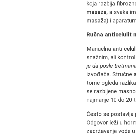
koja razbija fibroz
masaža
, a svaka im
masaža
) i aparatu
Ručna anticelulit
Manuelna
anti celu
snažnim, ali kontro
je da posle tretma
izvođača. Stručne
tome ogleda razlik
se razbijene masno
najmanje 10 do 20 
Često se postavlja 
Odgovor leži u horm
zadržavanje vode u