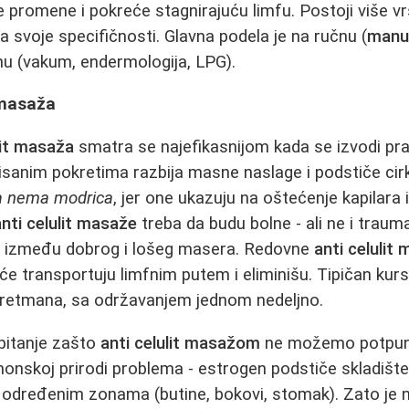
ne promene i pokreće stagnirajuću limfu. Postoji više v
a svoje specifičnosti. Glavna podela je na ručnu (
manue
rnu (vakum, endermologija, LPG).
 masaža
lit masaža
smatra se najefikasnijom kada se izvodi pra
lisanim pokretima razbija masne naslage i podstiče cirk
na nema modrica
, jer one ukazuju na oštećenje kapilara
anti celulit masaže
treba da budu bolne - ali ne i traum
a između dobrog i lošeg masera. Redovne
anti celulit
će transportuju limfnim putem i eliminišu. Tipičan ku
tretmana, sa održavanjem jednom nedeljno.
pitanje zašto
anti celulit masažom
ne možemo potpuno 
onskoj prirodi problema - estrogen podstiče skladište
 određenim zonama (butine, bokovi, stomak). Zato je