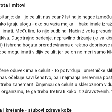
ota i mitovi
itanje: da li je celulit nasledan? Istina je negde izmeđ
ko igraju ulogu - ako su vaša majka ili baka imale izraž
i imati. Međutim, to nije sudbina. Način života presudn
tkiva. Dugotrajno sedenje, nepravilno držanje (kriva k
i) i ishrana bogata prerađevinama direktno doprinose r
e mogu imati vidljiv celulit jer se on ne meri samo k
žene oduvek imale celulit - to potvrđuju i umetničke sli
anas očekuje savršenstvo, pa i najmanja neravnina post
e treba zanemariti činjenicu da celulit u skleroznom vid
u organizmu, te ga treba tretirati kako iz zdravstvenih, 
a i kretanje - stubovi zdrave kože