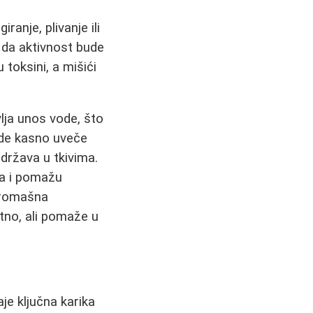
iranje, plivanje ili
e da aktivnost bude
 toksini, a mišići
lja unos vode, što
ode kasno uveče
država u tkivima.
ega i pomažu
siromašna
tno, ali pomaže u
je ključna karika