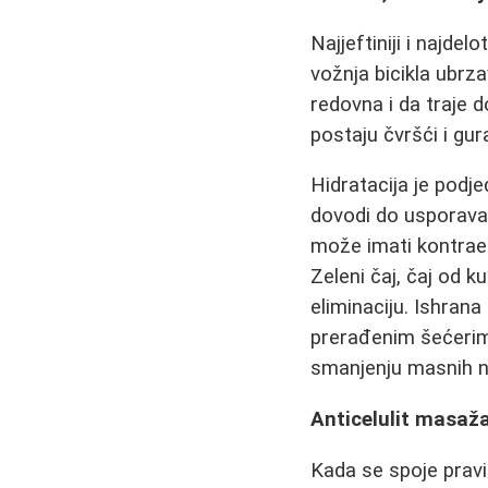
Najjeftiniji i najdel
vožnja bicikla ubrz
redovna i da traje d
postaju čvršći i gura
Hidratacija je podj
dovodi do usporavan
može imati kontrae
Zeleni čaj, čaj od k
eliminaciju. Ishran
prerađenim šećerima
smanjenju masnih na
Anticelulit masaža 
Kada se spoje pravil