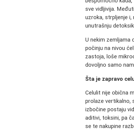
bespomoćno kada, u
sve vidljivija. Među
uzroka, strpljenje i,
unutrašnju detoksika
U nekim zemljama ce
počinju na nivou ćel
zastoja, loše mikroci
dovoljno samo namaz
Šta je zapravo cel
Celulit nije obična
prolaze vertikalno,
izbočine postaju vi
aditivi, toksini, pa č
se te nakupine razb