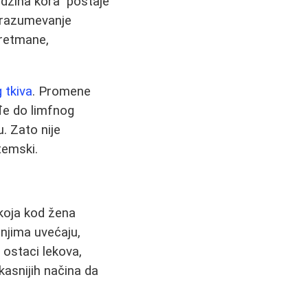
džina kora” postaje
 razumevanje
 tretmane,
 tkiva
. Promene
ođe do limfnog
u. Zato nije
temski.
 koja kod žena
 njima uvećaju,
 ostaci lekova,
kasnijih načina da