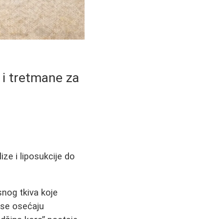
 i tretmane za
ze i liposukcije do
nog tkiva koje
 se osećaju