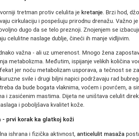
otvorniji tretman protiv celulita je
kretanje
. Brzi hod, džog
avaju cirkulaciju i pospešuju prirodnu drenažu. Važno j
ovoljno dugo da se telo preznoji. Znojenjem se izbacuju
ju celulitne naslage dublje, čineći ih manje vidljivim.
ednako važna - ali uz umerenost. Mnogo žena zapostav
ja metabolizma. Međutim, ispijanje velikih količina v
fekat jer noću metabolizam usporava, a tečnost se za
ukuruzne svile i drugi biljni napici podržavaju rad bubr
a treba da bude bogata vlaknima, voćem i povrćem, a 
 i zasićenim mastima. Dijeta ne uništava celulit direk
slaga i poboljšava kvalitet kože.
- prvi korak ka glatkoj koži
na ishrana i fizička aktivnost,
anticelulit masaža
posta