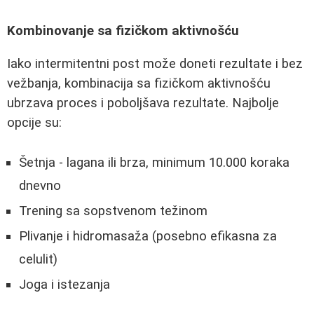
Kombinovanje sa fizičkom aktivnošću
Iako intermitentni post može doneti rezultate i bez
vežbanja, kombinacija sa fizičkom aktivnošću
ubrzava proces i poboljšava rezultate. Najbolje
opcije su:
Šetnja - lagana ili brza, minimum 10.000 koraka
dnevno
Trening sa sopstvenom težinom
Plivanje i hidromasaža (posebno efikasna za
celulit)
Joga i istezanja