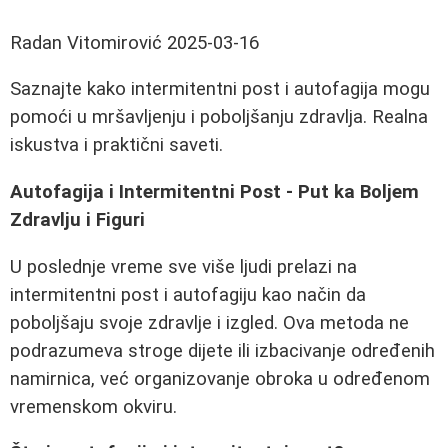
Radan Vitomirović
2025-03-16
Saznajte kako intermitentni post i autofagija mogu
pomoći u mršavljenju i poboljšanju zdravlja. Realna
iskustva i praktični saveti.
Autofagija i Intermitentni Post - Put ka Boljem
Zdravlju i Figuri
U poslednje vreme sve više ljudi prelazi na
intermitentni post i autofagiju kao način da
poboljšaju svoje zdravlje i izgled. Ova metoda ne
podrazumeva stroge dijete ili izbacivanje određenih
namirnica, već organizovanje obroka u određenom
vremenskom okviru.