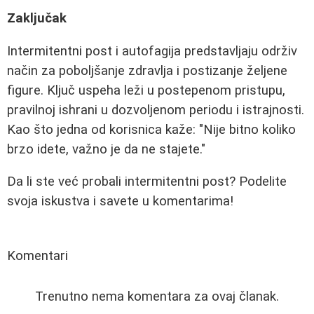
Zaključak
Intermitentni post i autofagija predstavljaju održiv
način za poboljšanje zdravlja i postizanje željene
figure. Ključ uspeha leži u postepenom pristupu,
pravilnoj ishrani u dozvoljenom periodu i istrajnosti.
Kao što jedna od korisnica kaže: "Nije bitno koliko
brzo idete, važno je da ne stajete."
Da li ste već probali intermitentni post? Podelite
svoja iskustva i savete u komentarima!
Komentari
Trenutno nema komentara za ovaj članak.