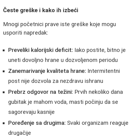
Česte greške i kako ih izbeći
Mnogi početnici prave iste greške koje mogu
usporiti napredak:
Preveliki kalorijski deficit:
Iako postite, bitno je
uneti dovoljno hrane u dozvoljenom periodu
Zanemarivanje kvaliteta hrane:
Intermitentni
post nije dozvola za nezdravu ishranu
Prebrz odgovor na težini:
Prvih nekoliko dana
gubitak je mahom voda, masti počinju da se
sagorevaju kasnije
Poređenje sa drugima:
Svaki organizam reaguje
drugačije